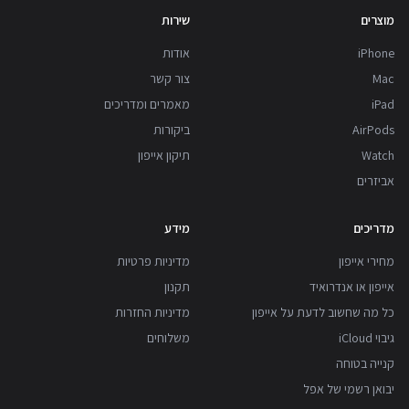
מוצרים
שירות
iPhone
אודות
Mac
צור קשר
iPad
מאמרים ומדריכים
AirPods
ביקורות
Watch
תיקון אייפון
אביזרים
מדריכים
מידע
מחירי אייפון
מדיניות פרטיות
אייפון או אנדרואיד
תקנון
כל מה שחשוב לדעת על אייפון
מדיניות החזרות
גיבוי iCloud
משלוחים
קנייה בטוחה
יבואן רשמי של אפל