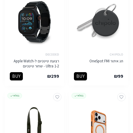
DECODED
CHIPOLO
תג איתור OneSpot FMI
רצועת טיטניום ל-Apple Watch
Ultra 1-2 - שחור טיטניום
BUY
₪
299
BUY
₪
99
במלאי
במלאי