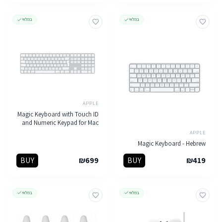
במלאי
במלאי
APPLE
Magic Keyboard with Touch ID
and Numeric Keypad for Mac
models with Apple silicon -
APPLE
Hebrew - White Keys
Magic Keyboard - Hebrew
BUY
₪
699
BUY
₪
419
במלאי
במלאי