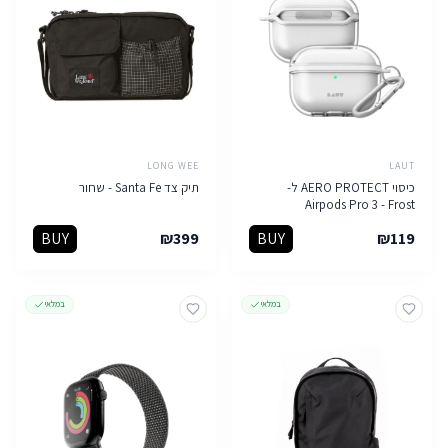
LONG WEE
LAUT
כיסוי AERO PROTECT ל-
תיק צד Santa Fe - שחור
Airpods Pro 3 - Frost
BUY
₪
399
BUY
₪
119
במלאי
במלאי