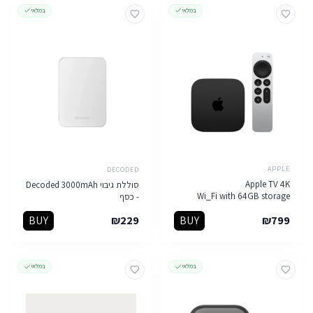
במלאי
במלאי
APPLE
DECODED
Apple TV 4K
סוללת גיבוי Decoded 3000mAh
Wi_Fi with 64GB storage
- כסף
BUY
₪
229
BUY
₪
799
במלאי
במלאי