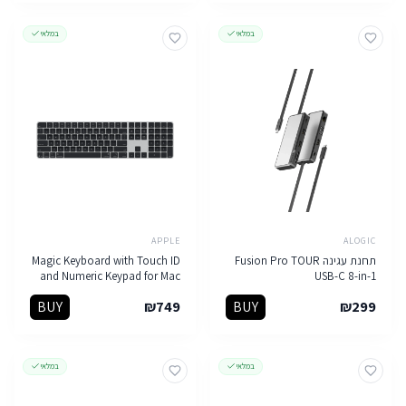
במלאי
במלאי
APPLE
ALOGIC
תחנת עגינה Fusion Pro TOUR
Magic Keyboard with Touch ID
and Numeric Keypad for Mac
USB-C 8-in-1
models with Apple silicon -
BUY
₪
749
BUY
₪
299
Hebrew - Black Keys
במלאי
במלאי