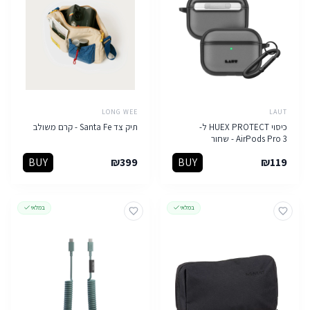
LONG WEE
LAUT
כיסוי HUEX PROTECT ל-
תיק צד Santa Fe - קרם משולב
AirPods Pro 3 - שחור
BUY
₪
399
BUY
₪
119
במלאי
במלאי