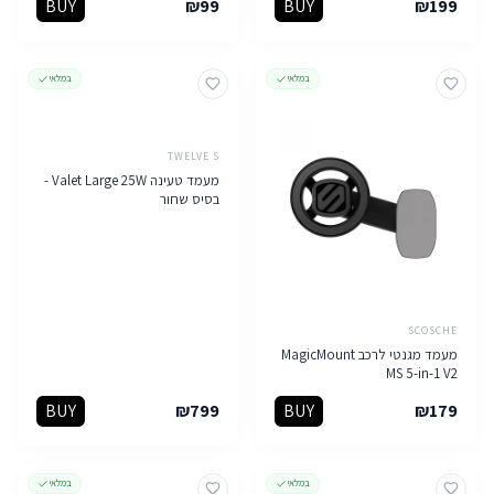
BUY
₪
99
BUY
₪
199
במלאי
במלאי
TWELVE S
מעמד טעינה Valet Large 25W -
בסיס שחור
SCOSCHE
מעמד מגנטי לרכב MagicMount
MS 5-in-1 V2
BUY
₪
799
BUY
₪
179
במלאי
במלאי