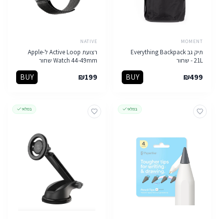
NATIVE
MOMENT
תיק גב Everything Backpack
רצועת Active Loop ל-Apple
21L - שחור
Watch 44-49mm שחור
BUY
₪
199
BUY
₪
499
במלאי
במלאי