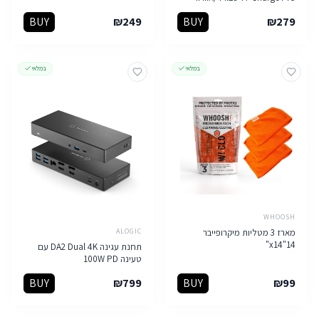
BUY
₪
249
BUY
₪
279
במלאי
במלאי
WHOOSH
ALOGIC
מארז 3 מטליות מיקרופייבר
14"x14"
תחנת עגינה DA2 Dual 4K עם
טעינה 100W PD
BUY
₪
799
BUY
₪
99