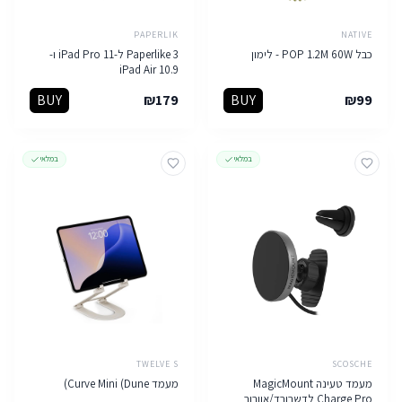
PAPERLIK
NATIVE
כבל POP 1.2M 60W - לימון
Paperlike 3 ל-iPad Pro 11 ו-
iPad Air 10.9
BUY
₪
179
BUY
₪
99
במלאי
במלאי
TWELVE S
SCOSCHE
מעמד טעינה MagicMount
מעמד Curve Mini (Dune)
Charge Pro לדשבורד/אוורור