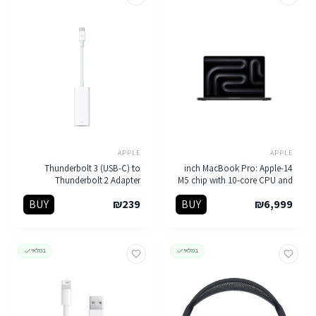
APPLE
APPLE
Thunderbolt 3 (USB-C) to
14-inch MacBook Pro: Apple
Thunderbolt 2 Adapter
M5 chip with 10‑core CPU and
10‑core GPU, 16GB, 1TB SSD -
BUY
₪
239
BUY
₪
6,999
Space Black
במלאי
במלאי