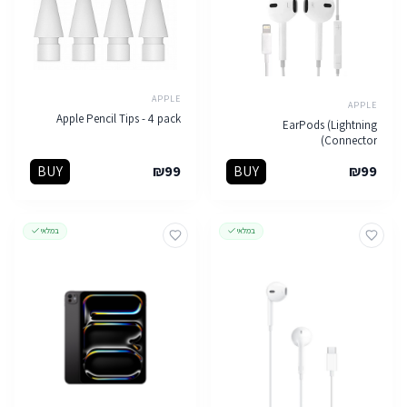
APPLE
APPLE
Apple Pencil Tips - 4 pack
EarPods (Lightning
Connector)
BUY
₪
99
BUY
₪
99
במלאי
במלאי