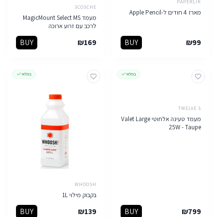
PAPERLIK
SCOSCHE
מארז 4 חודים ל-Apple Pencil
מעמד MagicMount Select MS
לרכב עם זרוע ארוכה
BUY
₪
169
BUY
₪
99
במלאי
במלאי
TWELVE S
מעמד טעינה אלחוטי Valet Large
25W - Taupe
WHOOSH
בקבוק מילוי 1L
BUY
₪
139
BUY
₪
799