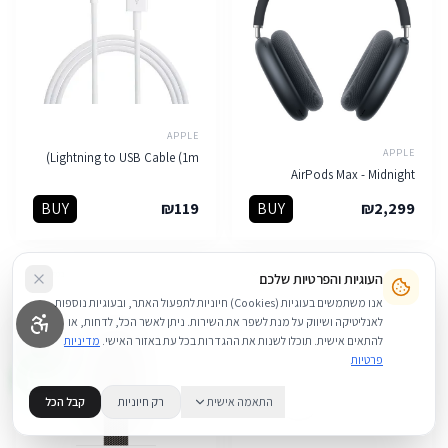
APPLE
APPLE
Lightning to USB Cable (1m)
AirPods Max - Midnight
BUY
₪
119
BUY
₪
2,299
במלאי
במלאי
העוגיות והפרטיות שלכם
אנו משתמשים בעוגיות (Cookies) חיוניות לתפעול האתר, ובעוגיות נוספות
לאנליטיקה ושיווק על מנת לשפר את השירות. ניתן לאשר הכל, לדחות, או
להתאים אישית. תוכלו לשנות את ההגדרות בכל עת באזור האישי.
מדיניות
פרטיות
התאמה אישית
רק חיוניות
קבל הכל