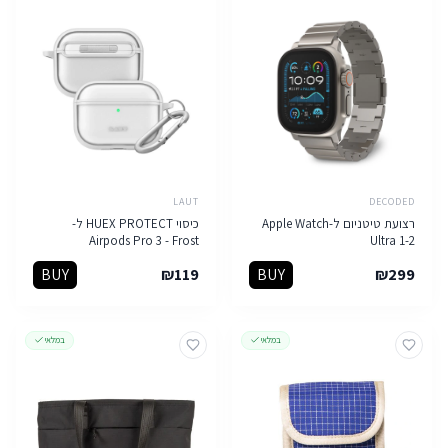
LAUT
DECODED
רצועת טיטניום ל-Apple Watch
כיסוי HUEX PROTECT ל-
Airpods Pro 3 - Frost
Ultra 1-2
BUY
₪
119
BUY
₪
299
במלאי
במלאי