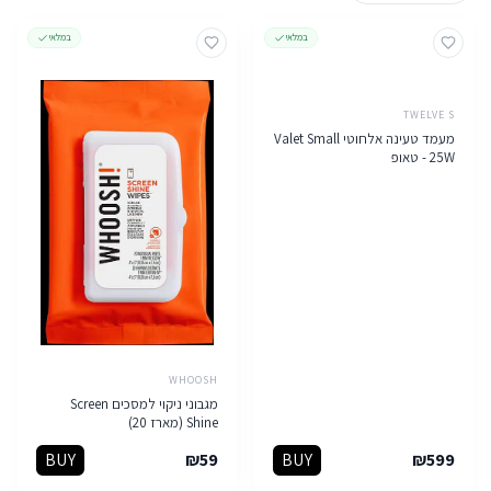
במלאי
במלאי
TWELVE S
מעמד טעינה אלחוטי Valet Small
25W - טאופ
WHOOSH
מגבוני ניקוי למסכים Screen
Shine (מארז 20)
BUY
₪
59
BUY
₪
599