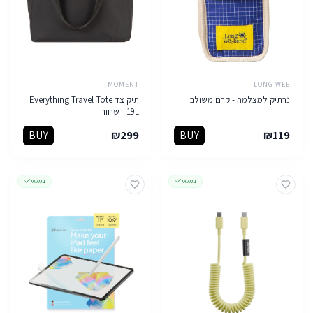
MOMENT
LONG WEE
נרתיק למצלמה - קרם משולב
תיק צד Everything Travel Tote
19L - שחור
BUY
₪
299
BUY
₪
119
במלאי
במלאי