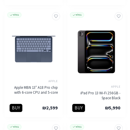
במלאי
במלאי
APPLE
APPLE
Apple MBN 13" A18 Pro chip
with 6‑core CPU and 5‑core
iPad Pro 13 Wi-Fi 256GB -
GPU, 8GB, 256GB SSD -
Space Black
Indigo
BUY
₪
2,599
BUY
₪
5,990
במלאי
במלאי