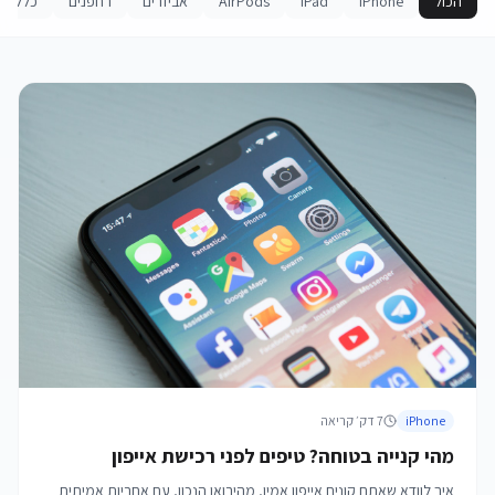
הכול
iPhone
iPad
AirPods
אביזרים
רחפנים
כללי
iPhone
7
דק׳ קריאה
מהי קנייה בטוחה? טיפים לפני רכישת אייפון
איך לוודא שאתם קונים אייפון אמין, מהיבואן הנכון, עם אחריות אמיתית