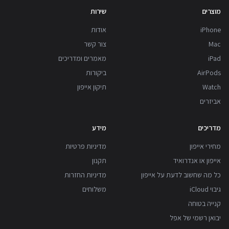
מוצרים
שירות
iPhone
אודות
Mac
צור קשר
iPad
מאמרים ומדריכים
AirPods
ביקורות
Watch
תיקון אייפון
אביזרים
מדריכים
מידע
מחירי אייפון
מדיניות פרטיות
אייפון או אנדרואיד
תקנון
כל מה שחשוב לדעת על אייפון
מדיניות החזרות
גיבוי iCloud
משלוחים
קנייה בטוחה
יבואן רשמי של אפל