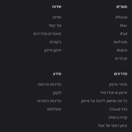
מוצרים
שירות
iPhone
אודות
Mac
צור קשר
iPad
מאמרים ומדריכים
AirPods
ביקורות
Watch
תיקון אייפון
אביזרים
מדריכים
מידע
מחירי אייפון
מדיניות פרטיות
אייפון או אנדרואיד
תקנון
כל מה שחשוב לדעת על אייפון
מדיניות החזרות
גיבוי iCloud
משלוחים
קנייה בטוחה
יבואן רשמי של אפל