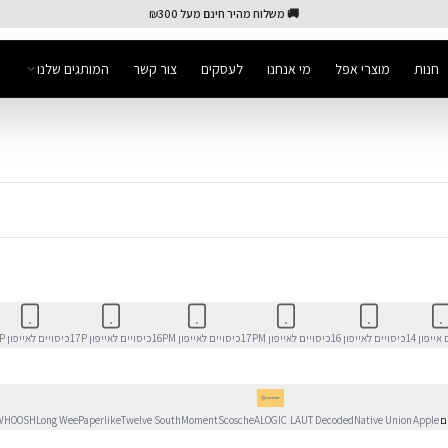
🚚 משלוח מהיר חינם מעל ₪300
חנות
מוצרי אפל
מי אנחנו
לעסקים
צור קשר
המותגים שלנו
אייפון 14
כיסויים לאייפון 16
כיסויים לאייפון 17PM
כיסויים לאייפון 16PM
כיסויים לאייפון 17P
כיסויים לאייפון 16P
ם
Apple
Native Union
Decoded
LAUT
ALOGIC
Scosche
Moment
Twelve South
Paperlike
Long Wee
WHOOSH!