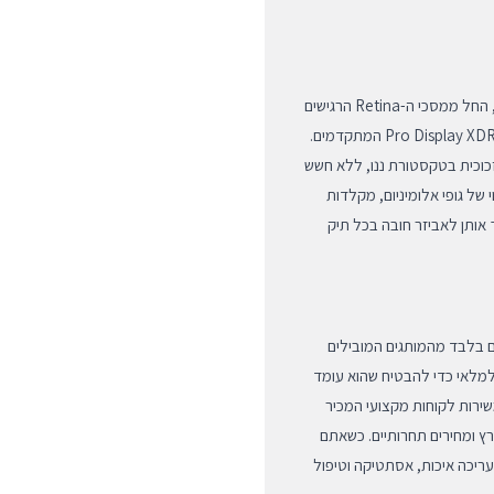
מוצר זה תוכנן לעבודה מושלמת עם כל קשת המוצרים של Apple, החל ממסכי ה-Retina הרגישים
של מכשירי ה-iPhone וה-iPad, ועד לצגי ה-Studio Display וה-Pro Display XDR המתקדמים.
זכוכית בטקסטורת ננו, ללא חשש
של גופי אלומיניום, מקלדות
שהופך אותן לאביזר חובה בכל תיק
 מקוריים בלבד מהמותגים המובילים
מוצר שנכנס למלאי כדי להבטיח שהוא עומד
משירות לקוחות מקצועי המכיר
 לכל חלקי הארץ ומחירים תחרותיים. כשאתם
ריכה איכות, אסתטיקה וטיפול