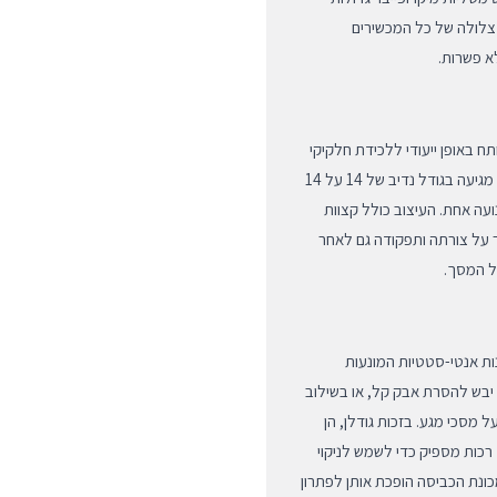
 צלולה של כל המכשירים
א פשרות.
ח באופן ייעודי ללכידת חלקיקי
אבק, שומן וטביעות אצבע מבלי לשרוט את פני השטח. כל מטלית מגיעה בגודל נדיב של 14 על 14
 בתנועה אחת. העיצוב כולל קצוות
על צורתה ותפקודה גם לאחר
ל המסך.
 ובתכונות אנטי-סטטיות המונעות
 יבש להסרת אבק קל, או בשילוב
ל מסכי מגע. בזכות גודלן, הן
ים כגון מחשבי Mac וטלוויזיות, אך רכות מספיק כדי לשמש לניקוי
ונת הכביסה הופכת אותן לפתרון