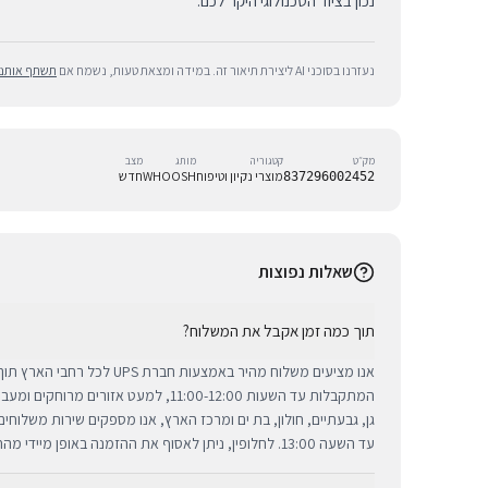
נכון בציוד הטכנולוגי היקר לכם.
נעזרנו בסוכני AI ליצירת תיאור זה. במידה ומצאת טעות, נשמח אם
תשתף אותנו
מק״ט
קטגוריה
מותג
מצב
מוצרי נקיון וטיפוח
WHOOSH
חדש
837296002452
שאלות נפוצות
תוך כמה זמן אקבל את המשלוח?
אנו מציעים משלוח מהיר באמצעות חברת 
המתקבלות עד השעות 11:00-12:00, למעט אזורי
גן, גבעתיים, חולון, בת ים ומרכז הארץ, אנו מספקים שירות משלוח
עד השעה 13:00. לחלופין, ניתן לאסוף את ההזמנה באופן מיידי מהחנות שלנו בתל אביב.