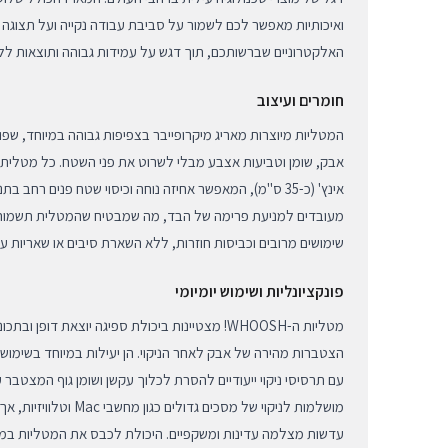
ואיכותיות מאפשר לכם לשמור על סביבת עבודה נקייה ועל תצוגה
האלקטרוניים שברשותכם, תוך דגש על עמידות גבוהה ותוצאות לל
חומרים ועיצוב
המטליות מיוצרות מאריג מיקרופייבר בצפיפות גבוהה במיוחד, שפות
אינץ' (כ-35 ס"מ), המאפשר אחיזה נוחה וכיסוי שטח פנים רחב
מעובדים למניעת פרימה של הבד, מה שמבטיח שהמטלית תשמור 
שימושים מרובים וכביסות חוזרות, ללא השארת סיבים או שאריות ע
פונקציונליות ושימוש יומיומי
מטליות ה-WHOOSH! מצטיינות ביכולת ספיגה יוצאת דופן
הצטברות מהירה של אבק לאחר הניקוי. הן יעילות במיוחד בשימוש
עם תרסיסי ניקוי ייעודיים להסרת לכלוך עקשן ושומן גוף המצטבר ע
מושלמות לניקוי של מסכים גדול
עדשות מצלמה עדינות ומשקפיים. היכולת לכבס את המטליות במכ