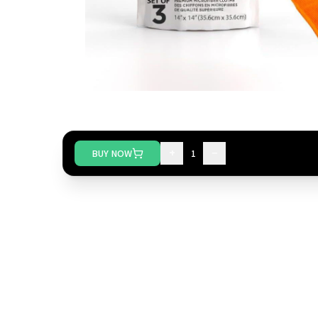
+
−
BUY NOW
1