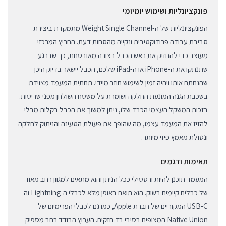
פונקציונליות ושימוש יומיומי
הפונקציונליות של ה-Weight Single Channel מתמקדת ביצירת
סביבת עבודה פרודוקטיבית ונקייה מהסחות דעת. החריץ המרכזי
מעוצב כדי להחזיק את ראש הכבל בצורה מאובטחת, כך שברגע
שתנתקו את ה-iPhone או ה-iPad שלכם, הכבל יישאר בדיוק היכן
שהנחתם אותו ויהיה זמין לשימוש חוזר מיידי. תחתית המעמד מצוידת
בשכבת הגנה המונעת החלקה ושומרת על משטח השולחן מפני שריטות.
בזכות המשקל העצמי הכבד שלו, ניתן למשוך את הכבל בקלות מבלי
להזיז את המעמד עצמו, מה שהופך את פעולת הטעינה והניתוק לחלקה
ונטולת מאמץ פיזי מיותר.
תאימות ודגמים
המעמד תוכנן להיות ורסטילי ככל הניתן והוא מתאים למגוון רחב מאוד
של כבלים קיימים בשוק. הוא תואם באופן מלא לכבלי ה-Lightning וה-
USB-C המקוריים של חברת Apple, כמו גם לכבלי הפרימיום של
Native Union המצופים בסיבי בד חזקים. הערוץ הבודד רחב מספיק