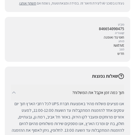
נעזרנו בסוכני AI ליצירת תיאור זה. במידה ומצאת טעות, נשמח אם
תשתף אותנו
.
מק״ט
846654090475
קטגוריה
חוטי צד ואופנה
מותג
NATIVE
מצב
חדש
שאלות נפוצות
תוך כמה זמן אקבל את המשלוח?
אנו מציעים משלוח מהיר באמצעות חברת UPS לכל רחבי הארץ תוך יום
עסקים אחד להזמנות המתקבלות עד השעות 11:00-12:00, למעט
אזורים מרוחקים ומעבר לקו הירוק. באזור תל אביב, רמת גן, גבעתיים,
חולון, בת ים ומרכז הארץ, אנו מספקים שירות משלוחים מהיום להיום
להזמנות המתקבלות עד השעה 13:00. לחלופין, ניתן לאסוף את ההזמנה