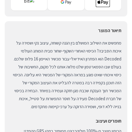
תיאור המוצר
מחפשים את השילוב המושלם בין הגנה קשוחה, עיצוב נקי ושמירה על
איכות הסביבה? הכיסוי האחורי השקוף-שחור מבית המותג העולמי
Decoded הוא הפתרון האידיאלי עבור מכשיר האייפון 16 פלוס שלכם.
בעולם שבו הסמארטפון שלנו מלווה אותנו לכל מקום, החשיבות של
כיסוי איכותי שאינו פוגע במראה המקורי של המכשיר היא עליונה. הכיסוי
הזה תוכנן בקפידה רבה במטרה להבליט את העיצוב המקורי של
המכשיר תוך הענקת שכבת מגן חזקה ועמידה במיוחד. הבחירה בכיסוי
של חברת Decoded מעידה על חוסר התפשרות על סטייל, איכות
בנייה ללא דופי, ושמירה הדוקה על ערכי קיימות מתקדמים.
חומרים ועיצוב
הכיסוי מיוצר מ-100% פוליקרבונט ממוחזר בתקן GRS הקפדני,