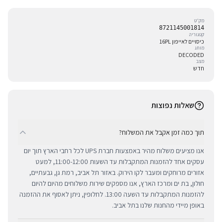
מק״ט
8721145001814
קטגוריה
כיסויים לאייפון 16PL
מותג
DECODED
מצב
חדש
שאלות נפוצות
תוך כמה זמן אקבל את המשלוח?
אנו מציעים משלוח מהיר באמצעות חברת UPS לכל רחבי הארץ תוך יום
עסקים אחד להזמנות המתקבלות עד השעות 11:00-12:00, למעט
אזורים מרוחקים ומעבר לקו הירוק. באזור תל אביב, רמת גן, גבעתיים,
חולון, בת ים ומרכז הארץ, אנו מספקים שירות משלוחים מהיום להיום
להזמנות המתקבלות עד השעה 13:00. לחלופין, ניתן לאסוף את ההזמנה
באופן מיידי מהחנות שלנו בתל אביב.