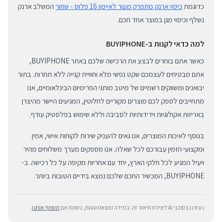
כדוגמת
כיסוי ארנק מתפרק מעור לאייפון 16 פלוס - שחור
המשלב ארנק
נשלף וכיסוי מגן במוצר אחד חכם.
למה כדאי לקנות ב-BUYIPHONE
כאשר אתם בוחרים לבצע את הרכישה שלכם באתר BUYIPHONE,
אתם מבטיחים לעצמכם שקט נפשי מלא וחוויית קנייה ללא תחרות. בתור
יבואנים ומשווקים רשמיים של מיטב מותגי הפרימיום הבינלאומיים, אנו
מתחייבים לספק לכם מוצרים מקוריים לחלוטין, המגיעים היישר מהיצרן
באריזות אקולוגיות וידידותיות לסביבה וללא שימוש בפלסטיק עודף.
בנוסף לאיכות המוצרים, אנו גאים להעניק שירות לקוחות אישי, אמין
ומקצועי הזמין עבורכם לכל שאלה. אנו מספקים מערך משלוחים מהיר
ויעיל המגיע לכל חלקי הארץ, יחד עם אחריות מקיפה על כל רכישה. ב-
BUYIPHONE, המכשיר החכם שלכם נמצא בידיים הטובות ביותר.
נעזרנו בסוכני AI ליצירת תיאור זה. במידה ומצאת טעות, נשמח אם
תשתף אותנו
.