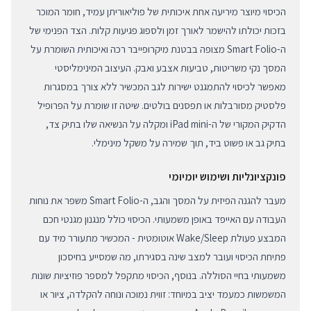
הכיסוי מיוצר מיריעה אחת איכותית של פוליאוריתן עמיד, חומר המוכר
בזכות יכולתו להישמר לאורך זמן ולספוג פגיעות קלות. הצד הפנימי של
ה-Smart Folio מצופה בבטנת מיקרופייבר רכה ואיכותית השומרת על
המסך נקי משריטות, טביעות אצבע ואבק. העיצוב המינימליסטי
מאפשר לכיסוי להתמגנט ישירות לגב המכשיר ללא צורך במסגרות
פלסטיק מסורבלות או תפסנים בולטים. שיטה זו שומרת על הפרופיל
הדקיק המקורי של ה-iPad mini ומקלה על הנשיאה שלו בתיק צד,
בתיק גב או פשוט ביד, תוך שמירה על משקל מינימלי.
פונקציונליות ושימוש יומיומי
מעבר להגנה הפיזית על המסך והגב, ה-Smart Folio משפר את נוחות
העבודה עם האייפד באופן משמעותי. הכיסוי כולל מנגנון מגנטי חכם
המבצע פעולת Wake/Sleep אוטומטית - המכשיר מתעורר מיד עם
פתיחת הכיסוי ועובר למצב שינה בסגירתו, מה שמסייע בחיסכון
משמעותי בחיי הסוללה. בנוסף, הכיסוי מתקפל למספר פוזיציות שונות
המשמשות כמעמד יציב במיוחד: זווית נמוכה ונוחה להקלדה, ציור או