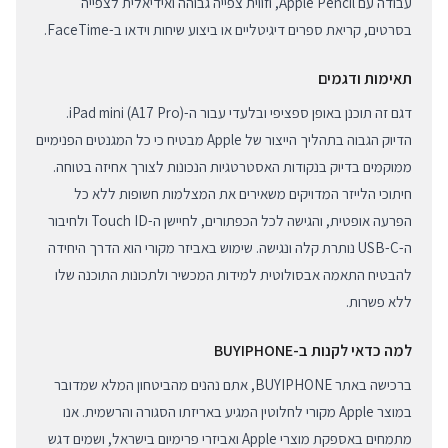
עבודה עם Apple Pencil, וזווית צפייה גבוהה ואידיאלית לצפייה
בסרטים, קריאת ספרים דיגיטליים או ביצוע שיחות וידאו ב-FaceTime.
תאימות ודגמים
דגם זה תוכנן באופן ספציפי ובלעדי עבור ה-iPad mini (A17 Pro).
הדיוק הגבוה בתהליך הייצור של Apple מבטיח כי כל המגנטים הפנימיים
ממוקמים בדיוק בנקודות האסטרטגיות הנכונות לצורך אחיזה בטוחה.
חיתוכי הלייזר המדויקים משאירים את המצלמות חשופות ללא כל
הפרעה אופטית, והגישה לכל הכפתורים, לחיישן ה-Touch ID ולחיבור
ה-USB-C נותרת קלה ונגישה. שימוש באביזר מקורי הוא הדרך היחידה
להבטיח התאמה אבסולוטית למידות המכשיר ולתכונות התוכנה שלו
ללא פשרות.
למה כדאי לקנות ב-BUYIPHONE
ברכישה באתר BUYIPHONE, אתם נהנים מהביטחון המלא שמדובר
במוצר Apple מקורי לחלוטין המגיע באריזתו הסגורה והרשמית. אנו
מתמחים באספקת מוצרי Apple ואביזרי פרימיום בישראל, ושמים דגש