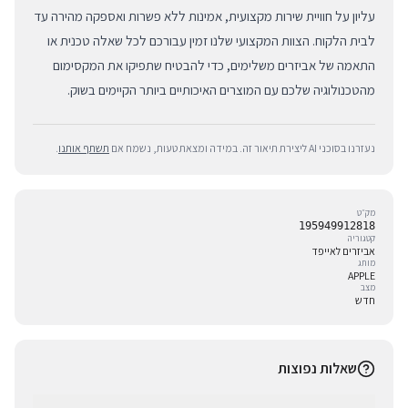
עליון על חוויית שירות מקצועית, אמינות ללא פשרות ואספקה מהירה עד
לבית הלקוח. הצוות המקצועי שלנו זמין עבורכם לכל שאלה טכנית או
התאמה של אביזרים משלימים, כדי להבטיח שתפיקו את המקסימום
מהטכנולוגיה שלכם עם המוצרים האיכותיים ביותר הקיימים בשוק.
נעזרנו בסוכני AI ליצירת תיאור זה. במידה ומצאת טעות, נשמח אם
תשתף אותנו
.
מק״ט
195949912818
קטגוריה
אביזרים לאייפד
מותג
APPLE
מצב
חדש
שאלות נפוצות