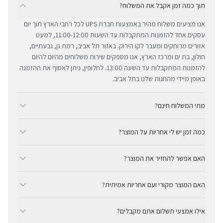
תוך כמה זמן אקבל את המשלוח?
אנו מציעים משלוח מהיר באמצעות חברת UPS לכל רחבי הארץ תוך יום
עסקים אחד להזמנות המתקבלות עד השעות 11:00-12:00, למעט
אזורים מרוחקים ומעבר לקו הירוק. באזור תל אביב, רמת גן, גבעתיים,
חולון, בת ים ומרכז הארץ, אנו מספקים שירות משלוחים מהיום להיום
להזמנות המתקבלות עד השעה 13:00. לחלופין, ניתן לאסוף את ההזמנה
באופן מיידי מהחנות שלנו בתל אביב.
מתי המשלוח חינם?
ב-BUYIPHONE אנו מציעים משלוח מהיר וחינם לכל רחבי הארץ בכל קנייה
כמה זמן יש לי אחריות על המוצר?
מעל ₪300. השירות מתבצע באמצעות חברת UPS, חברת המשלוחים
המובילה והאמינה בישראל. עבור רכישות בסכום נמוך מ-₪300, המשלוח
כל מוצרי אפל החדשים באתר BUYIPHONE מגיעים עם שנה אחת של
המהיר זמין בעלות נוחה של ₪35 בלבד.
האם אפשר להחזיר את המוצר?
אחריות יבואן רשמית ומלאה, הניתנת למימוש בכל מעבדות השירות
המורשות בישראל. עבור מוצרים שאינם חדשים, תקופת האחריות
כן, ניתן להחזיר מוצר תוך 14 יום מקבלתו בכפוף לתקנון ההחזרות שלנו.
המדויקת מצוינת בצורה ברורה ונגישה בדף המוצר הספציפי. מרכז
האם המוצר מקורי ועם אחריות אמיתית?
חשוב לציין כי לא ניתן לקבל זיכוי עבור מוצרים שנפתחו מאריזתם
השירות המקצועי שלנו עומד לרשותך תמיד כדי להעניק מענה מהיר
המקורית או כאלו שנעשה בהם שימוש. ההחזר הכספי יבוצע באמצעי
בהחלט. BUYIPHONE היא יבואן רשמי ומשווק מורשה. כל המוצרים
ומכבד לכל צורך.
התשלום המקורי, בתנאי שהמוצר נותר במצבו החדש והמקורי.
אילו אמצעי תשלום אתם מקבלים?
מקוריים לחלוטין ומגיעים עם אחריות יבואן אמיתית — לא אפור ולא