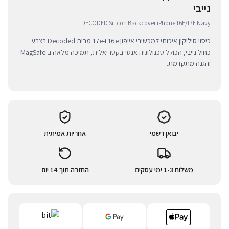
נייבי
DECODED Silicon Backcover iPhone 16E/17E Navy
כיסוי סיליקון איכותי למכשירי אייפון 16e ו-17e מבית Decoded בצבע
כחול נייבי, הכולל טכנולוגיה אנטי-בקטריאלית, תמיכה מלאה ב-MagSafe
והגנה מתקדמת.
יבואן רשמי
אחריות אמיתית
משלוח 1-3 ימי עסקים
החזרה תוך 14 יום