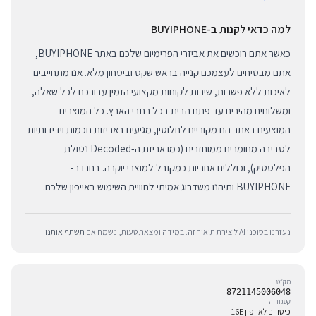
למה כדאי לקנות ב-BUYIPHONE
כאשר אתם רוכשים את אביזרי הפרימיום שלכם באתר BUYIPHONE,
אתם מבטיחים לעצמכם קנייה בראש שקט וביטחון מלא. אנו מתחייבים
לאיכות ללא פשרות, שירות לקוחות מקצועי הזמין עבורכם לכל שאלה,
ומשלוחים מהירים עד פתח הבית בכל רחבי הארץ. כל המוצרים
המוצעים באתר הם מקוריים לחלוטין, מגיעים באריזות חכמות וידידותיות
לסביבה מחומרים ממוחזרים (כמו אריזת ה-Decoded נטולת
הפלסטיק), וכוללים אחריות כמקובל למוצרי יוקרה. בחרו ב-
BUYIPHONE ותיהנו משדרוג אמיתי לחוויית השימוש באייפון שלכם.
נעזרנו בסוכני AI ליצירת תיאור זה. במידה ומצאת טעות, נשמח אם
תשתף אותנו
.
מק״ט
8721145006048
קטגוריה
כיסויים לאייפון 16E