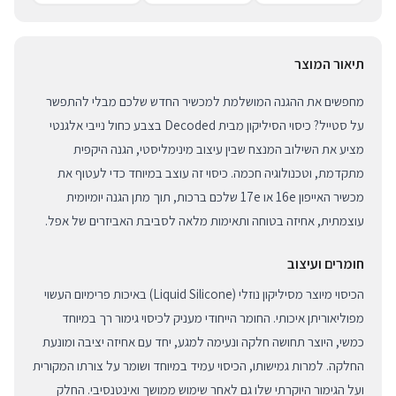
תיאור המוצר
מחפשים את ההגנה המושלמת למכשיר החדש שלכם מבלי להתפשר
על סטייל? כיסוי הסיליקון מבית Decoded בצבע כחול נייבי אלגנטי
מציע את השילוב המנצח שבין עיצוב מינימליסטי, הגנה היקפית
מתקדמת, וטכנולוגיה חכמה. כיסוי זה עוצב במיוחד כדי לעטוף את
מכשיר האייפון 16e או 17e שלכם ברכות, תוך מתן הגנה יומיומית
עוצמתית, אחיזה בטוחה ותאימות מלאה לסביבת האביזרים של אפל.
חומרים ועיצוב
הכיסוי מיוצר מסיליקון נוזלי (Liquid Silicone) באיכות פרימיום העשוי
מפוליאוריתן איכותי. החומר הייחודי מעניק לכיסוי גימור רך במיוחד
כמשי, היוצר תחושה חלקה ונעימה למגע, יחד עם אחיזה יציבה ומונעת
החלקה. למרות גמישותו, הכיסוי עמיד במיוחד ושומר על צורתו המקורית
ועל הגימור היוקרתי שלו גם לאחר שימוש ממושך ואינטנסיבי. החלק