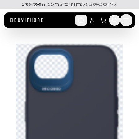
לג לתוכן הראשי
א׳–ה׳: 10:00–18:00 | לאונרדו דה וינצ׳י 9, תל אביב |
1700-705-999