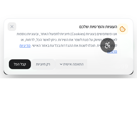
העוגיות והפרטיות שלכם
אנו משתמשים בעוגיות (Cookies) חיוניות לתפעול האתר, ובעוגיות נוספות
לאנליטיקה ושיווק על מנת לשפר את השירות. ניתן לאשר הכל, לדחות, או
להתאים אישית. תוכלו לשנות את ההגדרות בכל עת באזור האישי.
מדיניות
פרטיות
99
₪
התאמה אישית
רק חיוניות
קבל הכל
+
−
BUY NOW
1
במלאי
.
BUYIPHONE
משווק מוצרי אפל בישראל. קונים בקליק עם אחריות אמיתית.