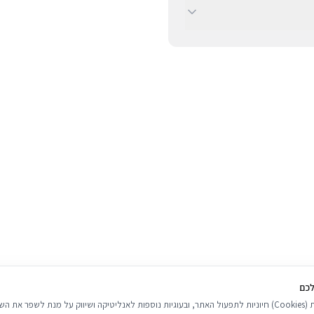
וצרים מקוריים לחלוטין ומגיעים עם אחריות
ב-BUYIPHONE ניתן לשלם באמצעות כרטיסי אשראי, Apple Pay, Google Pay או בהעברה בנקאית
(חשבון 537438, סניף 681, בנק 12, על שם עפים על החיים בע״מ). ניתן לפרוס את התשלום לעד 3
יב. שימו לב כי איננו מקבלים
לכם
אנו משתמשים בעוגיות (Cookies) חיוניות לתפעול האתר, ובעוגיות נוספות לאנליטיקה ושיווק על מנת לשפר 