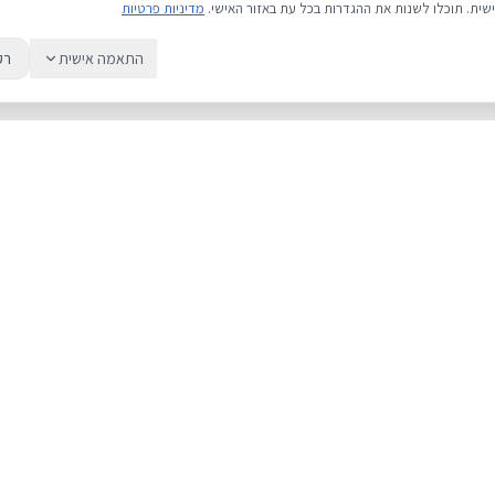
שית. תוכלו לשנות את ההגדרות בכל עת באזור האישי.
מדיניות פרטיות
התאמה אישית
רק
שירות
מדריכים
אודות
מחירי אייפון
צור קשר
אייפון או אנדרואי
מאמרים ומדריכים
כל מה שחשוב לד
ביקורות
גיבוי iCloud
תיקון אייפון
קנייה בטוחה
יבואן רשמי של א