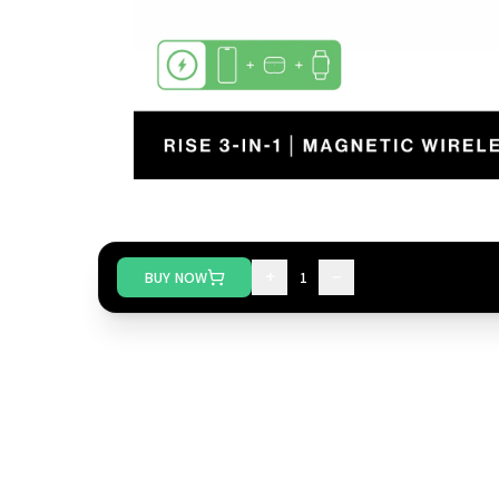
+
−
BUY NOW
1