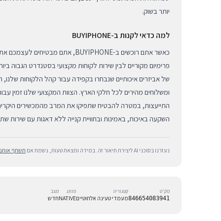
יותר בשוק.
למה כדאי לקנות ב-BUYIPHONE
כאשר אתם רוכשים ב-BUYIPHONE, אתם מבטיחי
פרימיום מקוריים לבין שירות לקוחות מקצועי בסטנדרט הגבוה ביו
של אביזרים איכותיים שנבחרו בקפידה עבור קהל הלקוחות שלנו, 
ומשלוחים מהירים לכל חלקי הארץ. הצוות המקצועי שלנו זמין עבו
התייעצות, במטרה להבטיח שתפיקו את המרב מהמכשירים היקרים
השקעה באיכות, באמינות ובחוויית קנייה ללא דאגות עם שירות ש
נעזרנו בסוכני AI ליצירת תיאור זה. במידה ומצאת טעות, נשמח אם
תשתף אותנו
מק״ט
קטגוריה
מותג
מצב
מעמדי טעינה אלחוטיים
NATIVE
חדש
846654083941