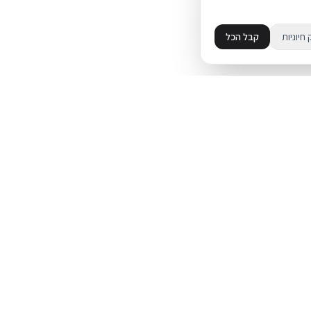
 חיוניות
קבל הכל
מידע
מדיניות פרטיות
ד
תקנון
עת על אייפון
מדיניות החזרות
משלוחים
פל