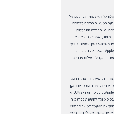
 הוא טכנולוגיית Qi2, המאפשרת טעינה אלחוטית מהירה בהספק של
ומה לטכנולוגיית MagSafe המקורית של Apple. הטבעת המגנטית החזקה מבטיחה
רציפה ובטוחה ללא התחממות
iPhone בזווית צפייה נוחה במיוחד, האידיאלית לשימוש
ו להפעלת מצב StandBy של iOS המציג מידע שימושי בזמן הטעינה. בנוסף
למטען הראשי, המכשיר כולל זרוע טעינה ייעודית עבור ה-Apple Watch ומשטח טעינה מובנה
תוכנן לספק תאימות מלאה ורחבה למגוון מכשירי Apple המודרניים. המשטח המגנטי הראשי
 iPhone 12 ומעלה המצוידים ב-MagSafe, וכן במכשירים עתידיים התומכים בתקן
ה-Qi2 החדש. זרוע הטעינה לשעון מתאימה לכל דורות ה-Apple Watch, כולל סדרות ה-Ultra, ה-
בסיס מיועד להטענת כל דגמי ה-
זה הופך את המעמד למוצר ורסטילי
רים האישיים שלו לדגמים חדשים