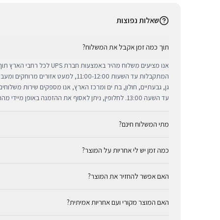
שאלות נפוצות
תוך כמה זמן אקבל את המשלוח?
אנו מציעים משלוח מהיר באמצעות חברת 
המתקבלות עד השעות 11:00-12:00, למעט אזורי
גן, גבעתיים, חולון, בת ים ומרכז הארץ, אנו מספקים שירות משלוח
עד השעה 13:00. לחלופין, ניתן לאסוף את ההזמנה באופן מיידי מהחנות שלנו בתל אביב.
מתי המשלוח חינם?
כמה זמן יש לי אחריות על המוצר?
באמצעות חברת UPS, חברת המשלוחים המובילה והאמינה בי
מ-₪300, המשלוח המהיר זמין בעלות נוחה של ₪35 בלבד.
כל מוצרי אפל החדשים באתר BUYIPHONE מ
האם אפשר להחזיר את המוצר?
הניתנת למימוש בכל מעבדות השירות המורשות בישראל. עבור מוצר
המדויקת מצוינת בצורה ברורה ונגישה בדף המוצר הספציפי. מרכז ה
כן, ניתן להחזיר מוצר תוך 14 יום מקבלתו בכפוף לתקנון
לרשותך תמיד כדי להעניק מענה מהיר ומכבד לכל צורך.
האם המוצר מקורי ועם אחריות אמיתית?
זיכוי עבור מוצרים שנפתחו מאריזתם המקורית או כאלו שנעשה בהם 
באמצעי התשלום המקורי, בתנאי שהמוצר נותר במצבו החדש והמקור