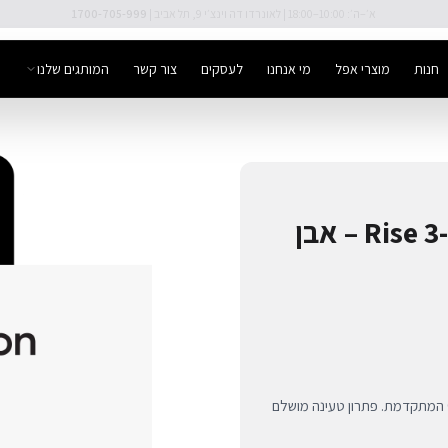
🚚 משלוח מהיר חינם מעל ₪300
חנות
מוצרי אפל
מי אנחנו
לעסקים
צור קשר
המותגים שלנו
מעמד טעינה אלחוטי Rise 3-in-1 Qi2 – אבן
מעמד טעינה יוקרתי 3 ב-1 מבית Native Union בטכנולוגיית Qi2 המתקדמת. פתרון טעינה מושלם