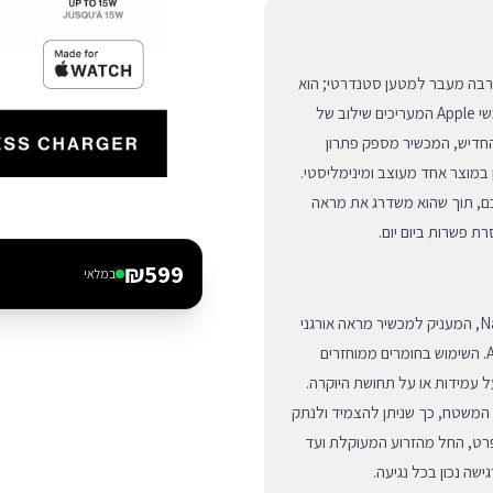
אלחוטי Rise 3-in-1 מבית Native Union הוא הרבה מעבר למטען סטנדרטי; הוא
מייצג את הדור הבא של טכנולוגיית הטעינה המגנטית עבור משתמשי Apple המעריכים שילוב של
עים גבוהים ואסתטיקה מוקפדת. באמצעות שימוש בתקן Qi2 החדיש, המכשיר מספק פתרון
במוצר אחד מעוצב ומינימליסטי.
ם, תוך שהוא משדרג את מראה
ת פשרות ביום יום.
₪
599
במלאי
המעמד מתהדר בגימור ה-Sandstone האייקוני של Native Union, המעניק למכשיר מראה אורגני
ומודרני המשתלב בצורה מושלמת עם קווי העיצוב של מוצרי Apple. השימוש בחומרים ממוחזרים
 עמידות או על תחושת היוקרה.
 המשטח, כך שניתן להצמיד ולנתק
 כל פרט, החל מהזרוע המעוקלת ועד
ה נכון בכל נגיעה.