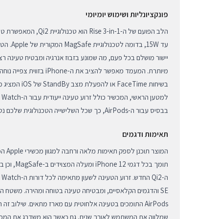
פונקציונליות ושימוש יומיומי
הלב הפועם של ה-Rise 3-in-1
עד 15W, בד
יישור מושלם בכל פעם, מה שמונע בזבוז אנרגיה ומבטיח טעינה 
מיותרת. המעמד מאפשר להציב את ה-
בשיחות FaceTime א
בבסיס עבור ה-AirPods, כך שכל השלישייה הטכנולוגית שלכם נטענת במקביל ביעילות מרבית.
תאימות ודגמים
המוצר 
תומך בכל דגמי
SE והדגמים הקלאסיים, ומבטיחה טעינה בטוחה ומהירה. משטח ה
AirPods התומכים בטעינה אלחוטית עם מארז מתאים. שילוב 
שמלווה את המשתמש לאורך שנים, גם כאשר הוא משדרג את המכשי