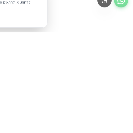
לדחות, או להתאים אי
BUYIPHONE
.
מוצרים
iPhone
משווק מוצרי אפל בישראל. קונים בקליק
עם אחריות אמיתית.
Mac
iPad
א׳–ה׳: 10:00–18:00
לאונרדו דה וינצ׳י 9, תל אביב
AirPods
Watch
אביזרים