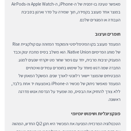
מאפשר טעינה בו-זמנית של ה-iPhone, ה-Apple Watch וה-AirPods
במוצר אחד מעוצב בקפידה, תוך שמירה על סדר וארגון בסביבת
העבודה או המגורים שלכם.
חומרים ועיצוב
המעמד מעוצב בקו המינימליסטי והמוקפד המזוהה עם קולקציית Rise
של מותג הפרימיום Native Union. הוא משלב בסיס מתכת יצוק וכבד
המעניק יציבות מרבית, יחד עם גימור שחור מט יוקרתי שנעים למגע.
החברה שמה דגש מיוחד על שימוש בחומרים עמידים ואיכותיים
המבטיחים שהמוצר יישאר רלוונטי לאורך שנים. המשקל המאוזן של
המעמד מאפשר ניתוק של מכשיר ה-iPhone באמצעות יד אחת בלבד,
ללא צורך להחזיק את הבסיס, מה שמעיד על הנדסת אנוש מדרגה
ראשונה.
פונקציונליות ושימוש יומיומי
הטכנולוגיה המרכזית המניעה את המכשיר היא תקן Qi2 החדש, המהווה