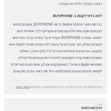
רצויות במהלך הלילה או העבודה.
למה כדאי לקנות ב-BUYIPHONE
ברכישת מוצרי Native Union ברשת BUYIPHONE, אתם מבטיחים
לעצמכם שקט נפשי מלא עם מוצרים מקוריים בלבד ואחריות יבואן
רשמית. אנחנו ב-BUYIPHONE מקפידים על בחירת אביזרי הפרימיום
הטובים בעולם, תוך מתן דגש על איכות ללא פשרות ושירות לקוחות אישי
ומקצועי. אנו מציעים משלוחים מהירים לכל חלקי הארץ, תשלום
מאובטח וחווית קנייה המותאמת לסטנדרטים הגבוהים של קהילת
משתמשי Apple בישראל. כשאתם קונים אצלנו, אתם מצטרפים לאלפי
לקוחות מרוצים הנהנים מהטכנולוגיה החדישה ביותר עם גב חזק ואמין.
נעזרנו בסוכני AI ליצירת תיאור זה. במידה ומצאת טעות, נשמח אם
תשתף אותנו
.
מק״ט
846654083934