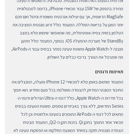
את חזית הטעינה האלחוטית המגנטית. טכנולוגיה זו מאפשרת טעינה
מהירה בהספק של 15W עבור מכשירי iPhone, בדומה לטכנולוגיית
MagSafe הרשמית, אך עם יעילות אנרגטית משופרת וניהול חום חכם
יותר המגן על בריאות הסוללה. המעמד כולל זרוע מגנטית המציבה את
הטלפון בזווית צפייה אופטימלית, מה שמאפשר שימוש מלא במצב
StandBy של מערכת ההפעלה iOS. בנוסף, המעמד כולל מטען
מובנה ל-Apple Watch ומשטח טעינה נסתר בבסיס עבור ה-AirPods,
מה שמבטל את הצורך בריבוי כבלים על השולחן.
תאימות ודגמים
המעמד מותאם באופן מלא למכשירי iPhone 12 ומעלה, המנצלים את
החיבור המגנטי המדויק להצמדה מושלמת בכל פעם מחדש. הוא תומך
בכל סדרות ה-Apple Watch, כולל דגמי ה-Ultra הגדולים ודגמי ה-
Series החדשים, ללא צורך באביזרים נוספים. משטח הטעינה בבסיס
מתאים לכל דגמי ה-AirPods התומכים בטעינה אלחוטית וכן לכל
מכשיר אחר התומך בתקן Qi. בזכות תקן ה-Qi2, המעמד מבטיח
הצמדה מגנטית חזקה במיוחד המונעת החלקות או הפסקות טעינה לא