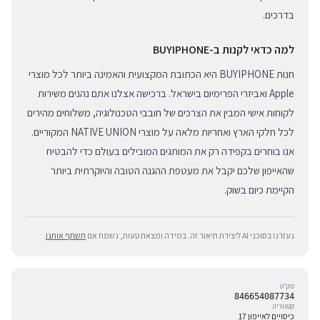
בדרכים.
למה כדאי לקנות ב-BUYIPHONE
חנות BUYIPHONE היא הכתובת המקצועית והאמינה ביותר לכל מוצרי
Apple ואביזרי הפרימיום בישראל. ברכישה אצלנו אתם נהנים משירות
לקוחות אישי המבין את הצרכים של חובבי הטכנולוגיה, משלוחים מהירים
לכל חלקי הארץ ואחריות מלאה על מוצרי NATIVE UNION המקוריים.
אנו בוחרים בקפידה רק את המותגים המובילים בעולם כדי להבטיח
שהאייפון שלכם יקבל את מעטפת ההגנה הטובה והיוקרתית ביותר
הקיימת כיום בשוק.
נעזרנו בסוכני AI ליצירת תיאור זה. במידה ומצאת טעות, נשמח אם
תשתף אותנו
.
מק״ט
846654087734
קטגוריה
כיסויים לאייפון 17