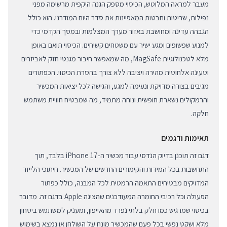
מעבר למראה המלוטש, הכיסוי מספק הגנה היקפית מרשימה מפני
נפילות, שריטות וחבטות המאפיינות את סדר היום המודרני. הוא כולל
הגבהה עדינה ומחושבת באזור מערך המצלמות ובמסך הקדמי כדי
למנוע שפשופים ומגע ישיר עם משטחים קשיחים. הכיסוי תואם באופן
מלא לטכנולוגיית MagSafe, מה שמאפשר חיבור מגנטי חזק לאביזרים
וטעינה אלחוטית מהירה ויציבה ללא צורך בהסרת הכיסוי. הכפתורים
מגיבים בצורה מדויקת ונעימה למגע, והגישה לכל יציאות המכשיר
והרמקולים נשארת חופשית ונוחה מתמיד, מה שמבטיח חוויית משתמש
חלקה.
תאימות ודגמים
דגם זה תוכנן בדיוק הנדסי עבור מכשיר ה-iPhone 17 בלבד, תוך
התחשבות בכל המידות והקימורים החדשים של המכשיר. חיתוכי הלייזר
המדויקים מבטיחים התאמה הרמטית לכל המבנה, כולל כפתור
הפעולה וכל רכיבי החומרה המעודכנים שהציגה Apple בדגם זה. מדובר
בכיסוי שמרגיש כמו חלק בלתי נפרד מהאייפון, ומעניק למשתמש ביטחון
מלא ושקט נפשי בכל פעם שהמכשיר מונח על השולחן או נמצא בשימוש