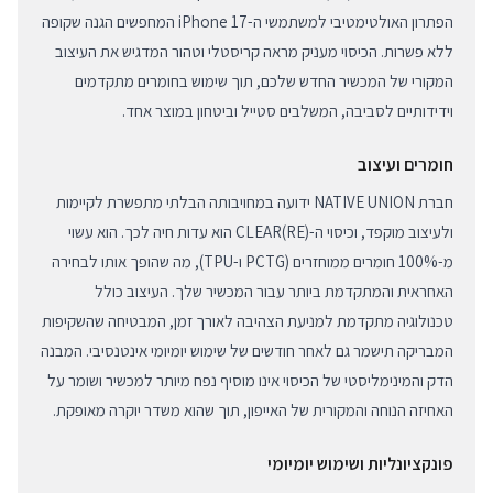
הפתרון האולטימטיבי למשתמשי ה-iPhone 17 המחפשים הגנה שקופה
ללא פשרות. הכיסוי מעניק מראה קריסטלי וטהור המדגיש את העיצוב
המקורי של המכשיר החדש שלכם, תוך שימוש בחומרים מתקדמים
וידידותיים לסביבה, המשלבים סטייל וביטחון במוצר אחד.
חומרים ועיצוב
חברת NATIVE UNION ידועה במחויבותה הבלתי מתפשרת לקיימות
ולעיצוב מוקפד, וכיסוי ה-(RE)CLEAR הוא עדות חיה לכך. הוא עשוי
מ-100% חומרים ממוחזרים (PCTG ו-TPU), מה שהופך אותו לבחירה
האחראית והמתקדמת ביותר עבור המכשיר שלך. העיצוב כולל
טכנולוגיה מתקדמת למניעת הצהיבה לאורך זמן, המבטיחה שהשקיפות
המבריקה תישמר גם לאחר חודשים של שימוש יומיומי אינטנסיבי. המבנה
הדק והמינימליסטי של הכיסוי אינו מוסיף נפח מיותר למכשיר ושומר על
האחיזה הנוחה והמקורית של האייפון, תוך שהוא משדר יוקרה מאופקת.
פונקציונליות ושימוש יומיומי