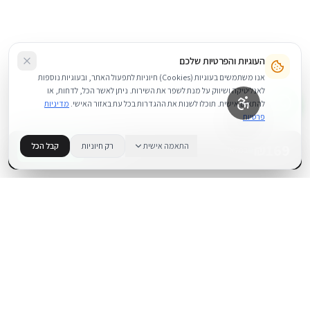
העוגיות והפרטיות שלכם
אנו משתמשים בעוגיות (Cookies) חיוניות לתפעול האתר, ובעוגיות נוספות
לאנליטיקה ושיווק על מנת לשפר את השירות. ניתן לאשר הכל, לדחות, או
להתאים אישית. תוכלו לשנות את ההגדרות בכל עת באזור האישי.
מדיניות
פרטיות
169
₪
התאמה אישית
רק חיוניות
קבל הכל
+
−
BUY NOW
1
במלאי
.
BUYIPHONE
משווק מוצרי אפל בישראל. קונים בקליק עם אחריות אמיתית.