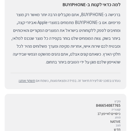
למה כדאי לקנות ב-BUYIPHONE
ברכישה ב-BUYIPHONE, אתם מקבלים הרבה יותר מאשר רק מוצר
פרימיום. אנו ב-BUYIPHONE מתמחים במוצרי Apple ואביזרי קצה,
ומחויבים לספק ללקוחותינו בישראל את המוצרים המקוריים והאיכותיים
ביותר בשוק. צוות המומחים שלנו בוחר בקפידה כל מוצר שנכנס למלאי,
ומבטיח לכם שירות אישי, אחריות מקיפה ומערך משלוחים מהיר לכל
חלקי הארץ. כשאתם קונים אצלנו, אתם נהנים מהשקט הנפשי שבידיעה
שהאייפון שלכם מוגן על ידי הטובים ביותר בתחום.
נעזרנו בסוכני AI ליצירת תיאור זה. במידה ומצאת טעות, נשמח אם
תשתף אותנו
.
מק״ט
846654087765
קטגוריה
כיסויים לאייפון 17
מותג
NATIVE
מצב
חדש