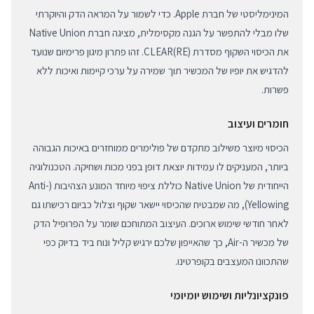
המינימליסטי של חברת Apple. כדי לשמור על המראה הדק והיוקרתי
שלו מבלי להתפשר על הגנה מקסימלית, מציגה חברת Native Union
את הכיסוי השקוף מסדרת (RE)CLEAR. זהו פתרון מיגון פרימיום שנועד
להדגיש את יופיו של המכשיר תוך שמירה על ערכי קיימות ואיכות ללא
פשרות.
חומרים ועיצוב
הכיסוי מיוצר משילוב מתקדם של פולימרים ממוחזרים באיכות הגבוהה
ביותר, המעניקים לו עמידות יוצאת דופן בפני מכות ושחיקה. הטכנולוגיה
הייחודית של Native Union כוללת ציפוי מיוחד המונע הצהיבות (Anti-
Yellowing), מה שמבטיח שהכיסוי יישאר שקוף וצלול כביום רכישתו גם
לאחר חודשי שימוש ארוכים. העיצוב המתוחכם שומר על הפרופיל הדק
של מכשיר ה-Air, כך שהאייפון שלכם ירגיש קליל ונוח ביד בדיוק כפי
שהתכוונו המעצבים בקופרטינו.
פונקציונליות ושימוש יומיומי