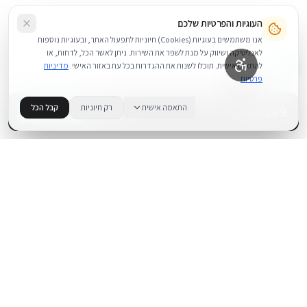
העוגיות והפרטיות שלכם
אנו משתמשים בעוגיות (Cookies) חיוניות לתפעול האתר, ובעוגיות נוספות
לאנליטיקה ושיווק על מנת לשפר את השירות. ניתן לאשר הכל, לדחות, או
להתאים אישית. תוכלו לשנות את ההגדרות בכל עת באזור האישי.
מדיניות
פרטיות
169
₪
התאמה אישית
רק חיוניות
קבל הכל
+
−
BUY NOW
1
במלאי
.
BUYIPHONE
משווק מוצרי אפל בישראל. קונים בקליק עם אחריות אמיתית.
א׳–ה׳: 10:00–18:00
לאונרדו דה וינצ׳י 9, תל אביב