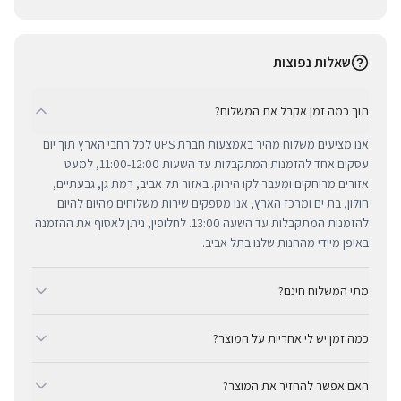
שאלות נפוצות
תוך כמה זמן אקבל את המשלוח?
אנו מציעים משלוח מהיר באמצעות חברת UPS לכל רחבי הארץ תוך יום
עסקים אחד להזמנות המתקבלות עד השעות 11:00-12:00, למעט
אזורים מרוחקים ומעבר לקו הירוק. באזור תל אביב, רמת גן, גבעתיים,
חולון, בת ים ומרכז הארץ, אנו מספקים שירות משלוחים מהיום להיום
להזמנות המתקבלות עד השעה 13:00. לחלופין, ניתן לאסוף את ההזמנה
באופן מיידי מהחנות שלנו בתל אביב.
מתי המשלוח חינם?
ב-BUYIPHONE אנו מציעים משלוח מהיר וחינם לכל רחבי הארץ בכל קנייה
כמה זמן יש לי אחריות על המוצר?
מעל ₪300. השירות מתבצע באמצעות חברת UPS, חברת המשלוחים
המובילה והאמינה בישראל. עבור רכישות בסכום נמוך מ-₪300, המשלוח
כל מוצרי אפל החדשים באתר BUYIPHONE מגיעים עם שנה אחת של
המהיר זמין בעלות נוחה של ₪35 בלבד.
האם אפשר להחזיר את המוצר?
אחריות יבואן רשמית ומלאה, הניתנת למימוש בכל מעבדות השירות