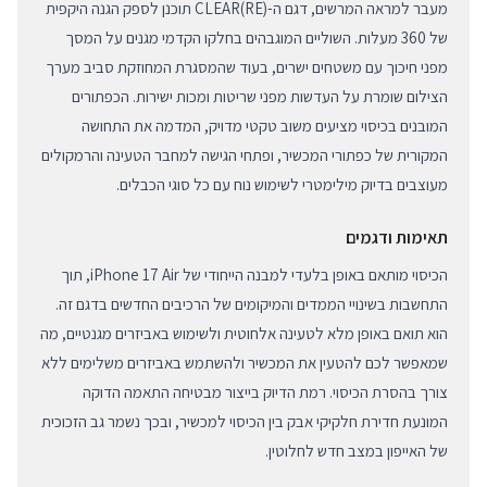
מעבר למראה המרשים, דגם ה-(RE)CLEAR תוכנן לספק הגנה היקפית
של 360 מעלות. השוליים המוגבהים בחלקו הקדמי מגנים על המסך
מפני חיכוך עם משטחים ישרים, בעוד שהמסגרת המחוזקת סביב מערך
הצילום שומרת על העדשות מפני שריטות ומכות ישירות. הכפתורים
המובנים בכיסוי מציעים משוב טקטי מדויק, המדמה את התחושה
המקורית של כפתורי המכשיר, ופתחי הגישה למחבר הטעינה והרמקולים
מעוצבים בדיוק מילימטרי לשימוש נוח עם כל סוגי הכבלים.
תאימות ודגמים
הכיסוי מותאם באופן בלעדי למבנה הייחודי של iPhone 17 Air, תוך
התחשבות בשינויי הממדים והמיקומים של הרכיבים החדשים בדגם זה.
הוא תואם באופן מלא לטעינה אלחוטית ולשימוש באביזרים מגנטיים, מה
שמאפשר לכם להטעין את המכשיר ולהשתמש באביזרים משלימים ללא
צורך בהסרת הכיסוי. רמת הדיוק בייצור מבטיחה התאמה הדוקה
המונעת חדירת חלקיקי אבק בין הכיסוי למכשיר, ובכך נשמר גב הזכוכית
של האייפון במצב חדש לחלוטין.