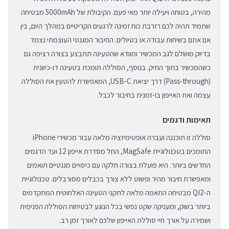
מהירה, בטוחה ויעילה יותר מאי פעם. הקיבולת של 5000mAh מבטיחה
שתמיד תהיה לכם רזרבת כוח זמינה לרגעים הקריטיים במהלך היום, בין
אם אתם בשיחות עבודה או בטיולים. החיבור המגנטי העוצמתי נצמד
בדיוק מושלם לגב המכשיר ומוודא שהטעינה תתבצע בצורה רציפה גם
כשהמכשיר בתוך התיק. בנוסף, הסוללה תומכת בטעינה דו-כיוונית
(Pass-through) דרך יציאת USB-C, המאפשרת להטעין את הסוללה
עצמה ואת האייפון בו-זמנית בחיבור לכבל.
תאימות ודגמים
סוללה זו תוכננה ועברה אופטימיזציה מלאה עבור מכשירי iPhone
התומכים בטכנולוגיית MagSafe, החל מסדרת אייפון 12 ועד הדגמים
החדשים ביותר. היא פועלת בצורה חלקה עם כיסויים מגנטיים תואמים
ומאפשרת חיבור מהיר ופשוט ללא צורך בכבלים מסורבלים. טכנולוגיית
ה-QI2 מבטיחה התאמה מלאה לתקני הטעינה האלחוטית המתקדמים
ביותר בשוק, ומעניקה שקט נפשי בכל הנוגע לבטיחות הסוללה הפנימית
ושמירה על אורך חיי סוללת האייפון שלכם לאורך זמן רב.