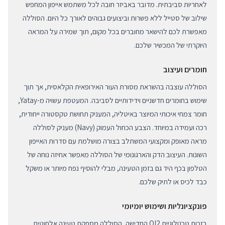
לאחריות סביבתית. מדובר באביזר חובה לכל משתמש אייפון המחפש
שילוב של סטייל ללא פשרות וביצועים גבוהים לאורך כל היום. הסוללה
מאפשרת לכם להישאר מחוברים בכל מקום, תוך שמירה על המראה
היוקרתי של המכשיר שלכם.
חומרים ועיצוב
הסוללה עוצבה בהשראת מסורת העור האירופאית הקלאסית, אך תוך
שימוש בחומרים חדשניים וידידותיים לסביבה. המעטפת עשויה מ-Yatay,
חומר צמחי איכותי המיוצר באיטליה, המעניק תחושת טקסטורה ייחודית,
רכה ועמידה במיוחד. הצבע הכחול העמוק (Navy) מעניק לסוללה
מראה מאופק ומקצועי המשתלב בצורה מושלמת עם סדרות האייפון
השונות. העיצוב הדק והארגונומי של הסוללה מאפשר אחיזה נוחה של
הטלפון בכף היד גם בזמן הטעינה, מבלי להוסיף נפח מיותר או משקל
כבד לכיס או לתיק שלכם.
פונקציונליות ושימוש יומיומי
בזכות טכנולוגיית QI2 החדישה, הסוללה מספקת טעינה אלחוטית