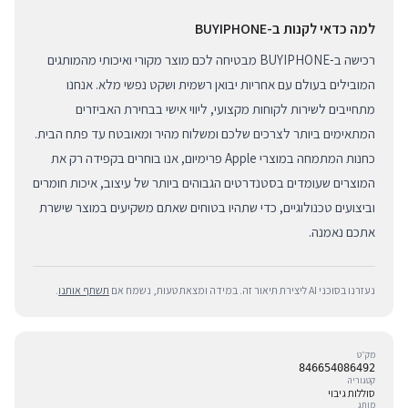
למה כדאי לקנות ב-BUYIPHONE
רכישה ב-BUYIPHONE מבטיחה לכם מוצר מקורי ואיכותי מהמותגים
המובילים בעולם עם אחריות יבואן רשמית ושקט נפשי מלא. אנחנו
מתחייבים לשירות לקוחות מקצועי, ליווי אישי בבחירת האביזרים
המתאימים ביותר לצרכים שלכם ומשלוח מהיר ומאובטח עד פתח הבית.
כחנות המתמחה במוצרי Apple פרימיום, אנו בוחרים בקפידה רק את
המוצרים שעומדים בסטנדרטים הגבוהים ביותר של עיצוב, איכות חומרים
וביצועים טכנולוגיים, כדי שתהיו בטוחים שאתם משקיעים במוצר שישרת
אתכם נאמנה.
נעזרנו בסוכני AI ליצירת תיאור זה. במידה ומצאת טעות, נשמח אם
תשתף אותנו
.
מק״ט
846654086492
קטגוריה
סוללות גיבוי
מותג