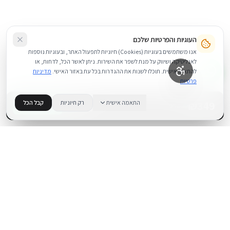
העוגיות והפרטיות שלכם
אנו משתמשים בעוגיות (Cookies) חיוניות לתפעול האתר, ובעוגיות נוספות
לאנליטיקה ושיווק על מנת לשפר את השירות. ניתן לאשר הכל, לדחות, או
להתאים אישית. תוכלו לשנות את ההגדרות בכל עת באזור האישי.
מדיניות
פרטיות
349
₪
התאמה אישית
רק חיוניות
קבל הכל
+
−
BUY NOW
1
במלאי
.
BUYIPHONE
משווק מוצרי אפל בישראל. קונים בקליק עם אחריות אמיתית.