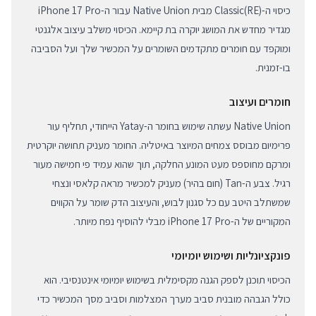
כיסוי ה-(RE)Classic מבית Native Union עבור ה-iPhone 17 Pro
מגדיר מחדש את המושג יוקרה בת קיימא. הכיסוי משלב עיצוב אלגנטי
ומוקפד עם חומרים מתקדמים השומרים על המכשיר שלך ועל הסביבה
בו-זמנית.
חומרים ועיצוב
Native Union עשתה שימוש בחומר ה-Yatay הייחודי, תחליף עור
פרימיום מבוסס צמחים המיוצר באיטליה. החומר מעניק תחושה יוקרטית
ומרקם מחוספס מעט המונע החלקה, תוך שהוא עמיד פי חמישה מעור
רגיל. צבע ה-Tan (חום בהיר) מעניק למכשיר מראה קלאסי ונצחי
שמשתלב היטב עם כל סגנון לבוש, והעיצוב הדק שומר על הקווים
המקוריים של ה-iPhone 17 Pro מבלי להוסיף נפח מיותר.
פונקציונליות ושימוש יומיומי
הכיסוי תוכנן לספק הגנה מקסימלית בשימוש יומיומי אינטנסיבי. הוא
כולל הגבהה מובנית סביב מערך המצלמות וסביב מסך המכשיר כדי