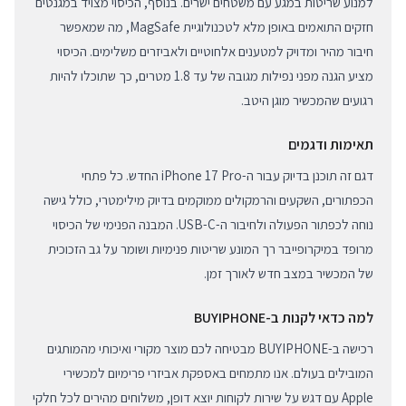
למנוע שריטות במגע עם משטחים ישרים. בנוסף, הכיסוי מצויד במגנטים
חזקים התואמים באופן מלא לטכנולוגיית MagSafe, מה שמאפשר
חיבור מהיר ומדויק למטענים אלחוטיים ולאביזרים משלימים. הכיסוי
מציע הגנה מפני נפילות מגובה של עד 1.8 מטרים, כך שתוכלו להיות
רגועים שהמכשיר מוגן היטב.
תאימות ודגמים
דגם זה תוכנן בדיוק עבור ה-iPhone 17 Pro החדש. כל פתחי
הכפתורים, השקעים והרמקולים ממוקמים בדיוק מילימטרי, כולל גישה
נוחה לכפתור הפעולה ולחיבור ה-USB-C. המבנה הפנימי של הכיסוי
מרופד במיקרופייבר רך המונע שריטות פנימיות ושומר על גב הזכוכית
של המכשיר במצב חדש לאורך זמן.
למה כדאי לקנות ב-BUYIPHONE
רכישה ב-BUYIPHONE מבטיחה לכם מוצר מקורי ואיכותי מהמותגים
המובילים בעולם. אנו מתמחים באספקת אביזרי פרימיום למכשירי
Apple עם דגש על שירות לקוחות יוצא דופן, משלוחים מהירים לכל חלקי