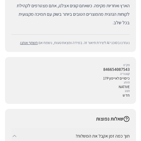
הארץ ואחריות מקיפה. כשאתם קונים אצלנו, אתם מצטרפים לקהילת
לקוחות הנהנית מהמוצרים הטובים ביותר בשוק עם תמיכה מקצועית
בכל שלב.
נעזרנו בסוכני AI ליצירת תיאור זה. במידה ומצאת טעות, נשמח אם
תשתף אותנו
.
מק״ט
846654087543
קטגוריה
כיסויים לאייפון 17P
מותג
NATIVE
מצב
חדש
שאלות נפוצות
תוך כמה זמן אקבל את המשלוח?