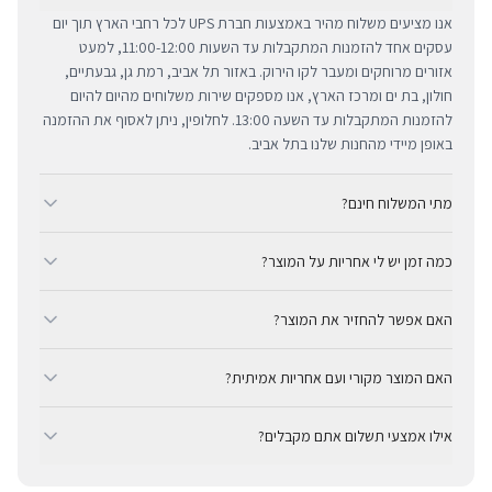
אנו מציעים משלוח מהיר באמצעות חברת UPS לכל רחבי הארץ תוך יום
עסקים אחד להזמנות המתקבלות עד השעות 11:00-12:00, למעט
אזורים מרוחקים ומעבר לקו הירוק. באזור תל אביב, רמת גן, גבעתיים,
חולון, בת ים ומרכז הארץ, אנו מספקים שירות משלוחים מהיום להיום
להזמנות המתקבלות עד השעה 13:00. לחלופין, ניתן לאסוף את ההזמנה
באופן מיידי מהחנות שלנו בתל אביב.
מתי המשלוח חינם?
ב-BUYIPHONE אנו מציעים משלוח מהיר וחינם לכל רחבי הארץ בכל קנייה
כמה זמן יש לי אחריות על המוצר?
מעל ₪300. השירות מתבצע באמצעות חברת UPS, חברת המשלוחים
המובילה והאמינה בישראל. עבור רכישות בסכום נמוך מ-₪300, המשלוח
כל מוצרי אפל החדשים באתר BUYIPHONE מגיעים עם שנה אחת של
המהיר זמין בעלות נוחה של ₪35 בלבד.
האם אפשר להחזיר את המוצר?
אחריות יבואן רשמית ומלאה, הניתנת למימוש בכל מעבדות השירות
המורשות בישראל. עבור מוצרים שאינם חדשים, תקופת האחריות
כן, ניתן להחזיר מוצר תוך 14 יום מקבלתו בכפוף לתקנון ההחזרות שלנו.
המדויקת מצוינת בצורה ברורה ונגישה בדף המוצר הספציפי. מרכז
האם המוצר מקורי ועם אחריות אמיתית?
חשוב לציין כי לא ניתן לקבל זיכוי עבור מוצרים שנפתחו מאריזתם
השירות המקצועי שלנו עומד לרשותך תמיד כדי להעניק מענה מהיר
המקורית או כאלו שנעשה בהם שימוש. ההחזר הכספי יבוצע באמצעי
בהחלט. BUYIPHONE היא יבואן רשמי ומשווק מורשה. כל המוצרים
ומכבד לכל צורך.
התשלום המקורי, בתנאי שהמוצר נותר במצבו החדש והמקורי.
אילו אמצעי תשלום אתם מקבלים?
מקוריים לחלוטין ומגיעים עם אחריות יבואן אמיתית — לא אפור ולא
מקביל.
ב-BUYIPHONE ניתן לשלם באמצעות כרטיסי אשראי, Apple Pay,