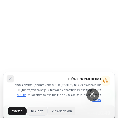
העוגיות והפרטיות שלכם
אנו משתמשים בעוגיות (Cookies) חיוניות לתפעול האתר, ובעוגיות נוספות
לאנליטיקה ושיווק על מנת לשפר את השירות. ניתן לאשר הכל, לדחות, או
להתאים אישית. תוכלו לשנות את ההגדרות בכל עת באזור האישי.
מדיניות
פרטיות
249
₪
התאמה אישית
רק חיוניות
קבל הכל
+
−
BUY NOW
1
במלאי