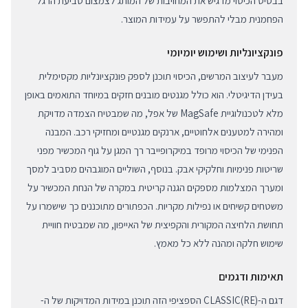
בבסיס הכיסוי מדגיש את המחויבות של המותג לצמצום טביעת הרגל
הפחמנית מבלי להתפשר על עמידות המוצר.
פונקציונליות ושימוש יומיומי
מעבר לעיצוב המרשים, הכיסוי תוכנן לספק פונקציונליות מקסימלית
בעידן הדיגיטלי. הוא כולל מגנטים מובנים חזקים במיוחד התואמים באופן
מלא לטכנולוגיית MagSafe של אפל, מה שמבטיח הצמדה מדויקת
ומהירה למטענים אלחוטיים, ארנקים מגנטיים ומחזיקי רכב. המבנה
הפנימי של הכיסוי מרופד במיקרופייבר רך המגן על גוף המכשיר מפני
שריטות פנימיות וחלקיקי אבק. בנוסף, השוליים המוגבהים מסביב למסך
ומערך המצלמות מספקים הגנה קריטית במקרה של הנחת המכשיר על
משטחים קשיחים או נפילות מקריות. הכפתורים מתוכננים כך שישמרו על
תחושת הלחיצה המקורית והקפיצית של האייפון, מה שמבטיח חוויית
שימוש חלקה ומהנה ללא כל מאמץ.
תאימות ודגמים
דגם ה-(RE)CLASSIC הספציפי הזה תוכנן במידות המדויקות של ה-