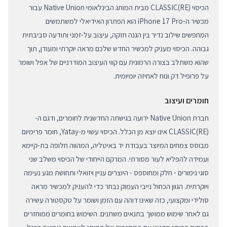
הכיסוי (RE)CLASSIC מבית המותג הבינלאומי Native Union עבור
מכשיר ה-iPhone 17 Pro הוא הפתרון האידיאלי למשתמשים
המחפשים שילוב נדיר בין הגנה חזקה, עיצוב על-זמני ותודעה סביבתית
גבוהה. הכיסוי מעניק למכשיר החדש שלכם מראה יוקרתי ומעודן, תוך
שהוא משתלב בצורה הרמונית עם קווי העיצוב המודרניים של אפל ושומר
על פרופיל דק ונוח לאחיזה יומיומית.
חומרים ועיצוב
חברת Native Union ידועה בגישתה החדשנית לחומרים, ודגם ה-
(RE)CLASSIC אינו יוצא מן הכלל. הכיסוי עשוי מ-Yatay, חומר פרימיום
מבוסס צמחים המיוצר בעבודת יד באיטליה, המהווה חלופה בת-קיימא
ועמידה להפליא לעור מסורתי. המרקם הייחודי של הכיסוי משלב שני
סוגי גימורים - חלק ומחוספס - היוצרים עניין ויזואלי ותחושת מגע נעימה
ויוקרתית. הגוון הכחול נייבי העמוק נבחר כדי להעניק למכשיר מראה
סולידי ומקצועי, כזה שאינו דוהה עם הזמן ושומר על טקסטורה עשירה
גם לאחר שימוש ממושך בתנאים משתנים. השימוש בחומרים ממוחזרים