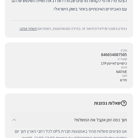
הצטרפו לאלפי לקוחות מרוצים שבחרו לשדרג את חוויית השימוש שלהם
עם האביזרים האיכותיים ביותר בשוק הישראלי.
נעזרנו בסוכני AI ליצירת תיאור זה. במידה ומצאת טעות, נשמח אם
תשתף אותנו
.
מק״ט
846654087505
קטגוריה
כיסויים לאייפון 17P
מותג
NATIVE
מצב
חדש
שאלות נפוצות
תוך כמה זמן אקבל את המשלוח?
אנו מציעים משלוח מהיר באמצעות חברת UPS לכל רחבי הארץ תוך יום