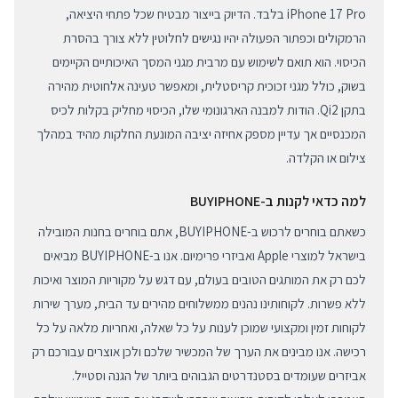
iPhone 17 Pro בלבד. הדיוק בייצור מבטיח שכל פתחי היציאה,
הרמקולים וכפתור הפעולה יהיו נגישים לחלוטין ללא צורך בהסרת
הכיסוי. הוא תואם לשימוש עם מרבית מגני המסך האיכותיים הקיימים
בשוק, כולל מגני זכוכית קריסטלית, ומאפשר טעינה אלחוטית מהירה
בתקן Qi2. הודות למבנה הארגונומי שלו, הכיסוי מחליק בקלות לכיס
המכנסיים אך עדיין מספק אחיזה יציבה המונעת החלקות מהיד במהלך
צילום או הקלדה.
למה כדאי לקנות ב-BUYIPHONE
כשאתם בוחרים לרכוש ב-BUYIPHONE, אתם בוחרים בחנות המובילה
בישראל למוצרי Apple ואביזרי פרימיום. אנו ב-BUYIPHONE מביאים
לכם רק את המותגים הטובים בעולם, עם דגש על מקוריות המוצר ואיכות
ללא פשרות. לקוחותינו נהנים ממשלוחים מהירים עד הבית, מערך שירות
לקוחות זמין ומקצועי שמוכן לענות על כל שאלה, ואחריות מלאה על כל
רכישה. אנו מבינים את הערך של המכשיר שלכם ולכן אוצרים עבורכם רק
אביזרים שעומדים בסטנדרטים הגבוהים ביותר של הגנה וסטייל.