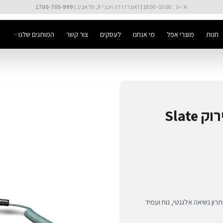
🚚 משלוח מהיר חינם מעל ₪300
חנות
מוצרי אפל
מי אנחנו
לעסקים
צור קשר
המותגים שלנו
רצועה לטלפון POP PHONE - ירוק Slate
POP PHON של Native Union בצבע Slate Green: פתרון נשיאה אלגנטי, נוח ועמיד