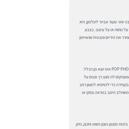
 של מותג היוקרה Native Union היא הרבה יותר מעוד אביזר לטלפון; היא
ל נוחות או על עיצוב. בצבע
 שמשחרר את הידיים ומבטיח שהאייפון
חברת Native Union ידועה בבחירת חומרים קפדנית, ודגם ה-POP PHONE אינו יוצא מן הכלל.
ויה מסיבים ממוחזרים באיכות גבוהה (100% rPET), המעניקים לה מגע רך ונעים על
בקפידה כדי להחמיא למגוון רחב
י המשתלב היטב במראה עסקי או
 המשתמש. בזכות מנגנון כוונון פשוט וחכם, ניתן