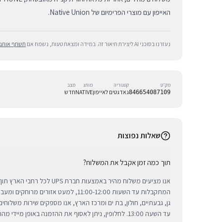
האייפון עם מוצרי הפרימיום של Native Union.
נעזרנו בסוכני AI ליצירת תיאור זה. במידה ומצאת טעות, נשמח אם
תשתף אותנו
מק״ט
קטגוריה
מותג
מצב
גאדגטים לאייפון
NATIVE
חדש
846654087109
שאלות נפוצות
תוך כמה זמן אקבל את המשלוח?
אנו מציעים משלוח מהיר באמצעות חברת 
המתקבלות עד השעות 11:00-12:00, למעט אזורי
גן, גבעתיים, חולון, בת ים ומרכז הארץ, אנו מספקים שירות משלוח
עד השעה 13:00. לחלופין, ניתן לאסוף את ההזמנה באופן מיידי מהחנות שלנו בתל אביב.