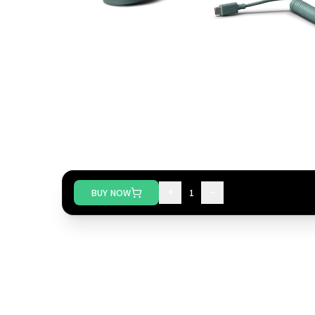
+
−
BUY NOW
1