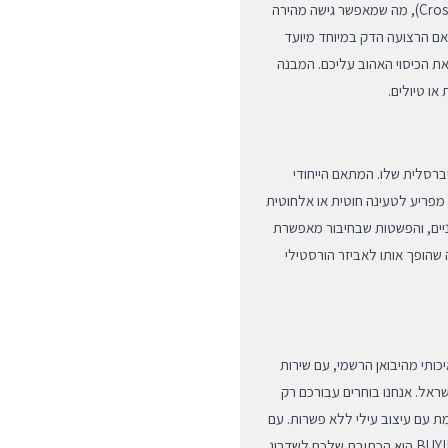
להתאים את אורך הרצועה לנשיאה על הכתף או באלכסון (Crossbody), מה שמאפשר גישה מהירה
אם הרצועה הדק במיוחד מיועד
את הכיסוי האהוב עליכם. המבנה
ו טיולים.
POP  הוא התאימות האוניברסלית שלו. המתאם הייחודי
ו מפריע לטעינה חוטית או אלחוטית
ניים, והפשטות שבחיבור מאפשרת
שהופך אותו לאביזר הורסטילי
קורי ואיכותי מהיבואן הרשמי, עם שירות
קצועי שמבין לעומק את הצרכים של משתמשי Apple בישראל. אנחנו בוחרים עבורכם רק
ת עם עיצוב עילי ללא פשרות. עם
משלוחים מהירים, אחריות מלאה וחוויית קנייה מאובטחת, BUYIPHONE היא הכתובת שלכם לשדרוג