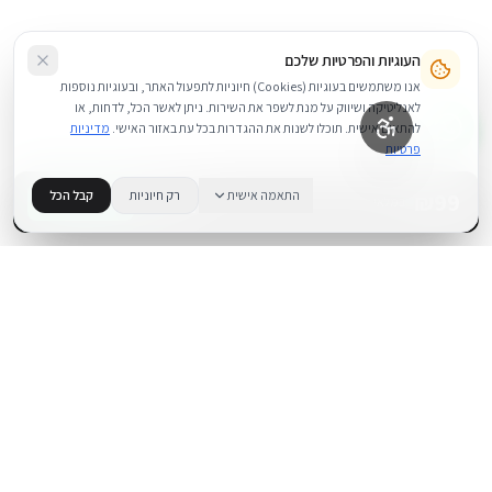
העוגיות והפרטיות שלכם
אנו משתמשים בעוגיות (Cookies) חיוניות לתפעול האתר, ובעוגיות נוספות
לאנליטיקה ושיווק על מנת לשפר את השירות. ניתן לאשר הכל, לדחות, או
להתאים אישית. תוכלו לשנות את ההגדרות בכל עת באזור האישי.
מדיניות
פרטיות
99
₪
התאמה אישית
רק חיוניות
קבל הכל
+
−
BUY NOW
1
במלאי
.
BUYIPHONE
משווק מוצרי אפל בישראל. קונים בקליק עם אחריות אמיתית.
א׳–ה׳: 10:00–18:00