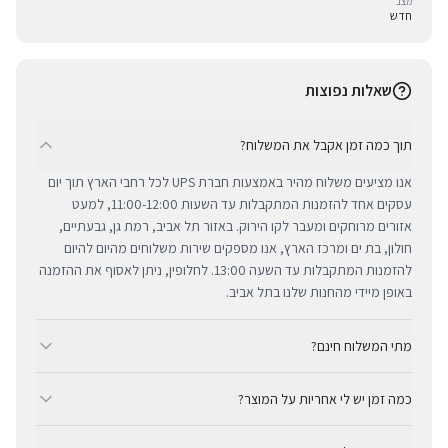
מצב
חדש
שאלות נפוצות
תוך כמה זמן אקבל את המשלוח?
אנו מציעים משלוח מהיר באמצעות חברת UPS לכל רחבי הארץ תוך יום
עסקים אחד להזמנות המתקבלות עד השעות 11:00-12:00, למעט
אזורים מרוחקים ומעבר לקו הירוק. באזור תל אביב, רמת גן, גבעתיים,
חולון, בת ים ומרכז הארץ, אנו מספקים שירות משלוחים מהיום להיום
להזמנות המתקבלות עד השעה 13:00. לחלופין, ניתן לאסוף את ההזמנה
באופן מיידי מהחנות שלנו בתל אביב.
מתי המשלוח חינם?
ב-BUYIPHONE אנו מציעים משלוח מהיר וחינם לכל רחבי הארץ בכל קנייה
כמה זמן יש לי אחריות על המוצר?
מעל ₪300. השירות מתבצע באמצעות חברת UPS, חברת המשלוחים
המובילה והאמינה בישראל. עבור רכישות בסכום נמוך מ-₪300, המשלוח
כל מוצרי אפל החדשים באתר BUYIPHONE מגיעים עם שנה אחת של