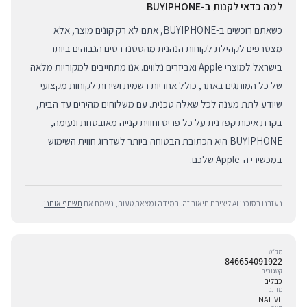
למה כדאי לקנות ב-BUYIPHONE
כשאתם רוכשים ב-BUYIPHONE, אתם לא רק קונים מוצר, אלא
מצטרפים לקהילת לקוחות הנהנית מהסטנדרטים הגבוהים ביותר
בישראל למוצרי Apple ואביזרים נלווים. אנו מתחייבים למקוריות מלאה
של כל המותגים באתר, כולל אחריות רשמית ושירות לקוחות מקצועי
שיודע לתת מענה לכל שאלה טכנית. עם משלוחים מהירים עד הבית,
בקרת איכות קפדנית על כל פריט וחווית קנייה מאובטחת ונעימה,
BUYIPHONE היא הכתובת הבטוחה ביותר לשדרוג חווית השימוש
במכשירי ה-Apple שלכם.
נעזרנו בסוכני AI ליצירת תיאור זה. במידה ומצאת טעות, נשמח אם
תשתף אותנו
.
מק״ט
846654091922
קטגוריה
כבלים
מותג
NATIVE