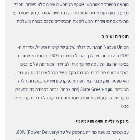
מותאם במיוחד למשתמשי Apple המחפשים איכות ללא פשרות. הכבל
מציע ביצועים עוצמתיים התומכים בקצב החיים המודרני, תוך שמירה על
מראה אסתטי ויוקרתי המשלים את המכשירים שלכם בצורה מושלמת.
חומרים ועיצוב
Native Union חרתה על דגלה שילוב של קיימות וסטייל, וסדרת ה-
POP היא הוכחה חיה לכך. הכבל מיוצר מ-100% חומרים ממוחזרים
בציפוי החיצוני שלו, מה שהופך אותו לבחירה המועדפת על צרכנים
בעלי מודעות סביבתית. המבנה הקלוע של הכבל אינו רק עניין עיצובי;
הוא מעניק חוזק מבני יוצא דופן המונע קרעים ושחיקה בנקודות הלחץ
המוכרות. גוון ה-Slate Green (ירוק צפחה) נבחר בקפידה כדי להעניק
נגיעה של צבע עמוק ומתוחכם שמתמזג נהדר עם כל סביבת עבודה או
פנאי.
פונקציונליות ושימוש יומיומי
עם תמיכה בטעינה מהירה בהספק של עד 60W (Power Delivery),