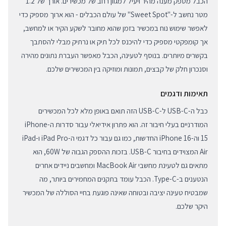
הכבל מספק מענה מהיר ויעיל למגוון רחב של מכשירים. אורך של 1.2
מטר נחשב ל-"Sweet Spot" של עולם הכבלים - הוא ארוך מספיק כדי
לאפשר שימוש נוח במכשיר בזמן שהוא מחובר לשקע הקיר או למחשב,
אך קומפקטי מספיק כדי להיכנס לכל תיק או נרתיק מבלי להסתבך
בקשרים מיותרים. בנוסף לטעינה, הכבל מאפשר העברת נתונים מהירה
וסנכרון חלק של קבצים, תמונות ומוזיקה בין המכשירים שלכם.
תאימות ודגמים
כבל ה-USB-C ל-USB-C הזה תואם באופן מלא לכל המכשירים
המודרניים בעלי חיבור זה. הוא פתרון אידיאלי עבור סדרות ה-iPhone
15 וה-iPhone 16 החדשות, כמו גם עבור כל דגמי ה-iPad Pro ו-iPad
Air המצוידים בחיבור USB-C. בזכות ההספק הגבוה של 60W, הוא
מתאים גם לטעינת מחשבי MacBook Air ומחשבים ניידים אחרים
הנטענים ב-Type-C. הכבל עומד בתקנים המחמירים ביותר, מה
שמבטיח טעינה יציבה ובטוחה שאינה פוגעת בחיי הסוללה של המכשיר
היקר שלכם.