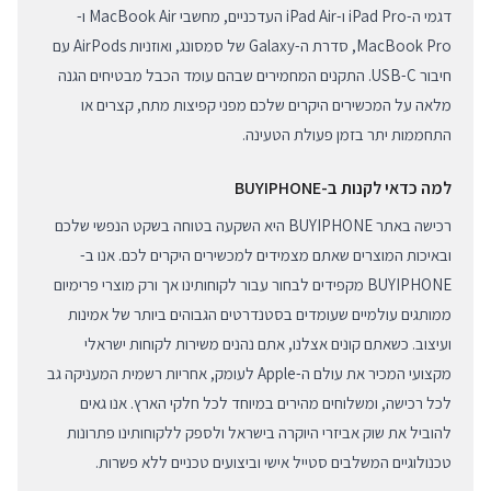
דגמי ה-iPad Pro ו-iPad Air העדכניים, מחשבי MacBook Air ו-
MacBook Pro, סדרת ה-Galaxy של סמסונג, ואוזניות AirPods עם
חיבור USB-C. התקנים המחמירים שבהם עומד הכבל מבטיחים הגנה
מלאה על המכשירים היקרים שלכם מפני קפיצות מתח, קצרים או
התחממות יתר בזמן פעולת הטעינה.
למה כדאי לקנות ב-BUYIPHONE
רכישה באתר BUYIPHONE היא השקעה בטוחה בשקט הנפשי שלכם
ובאיכות המוצרים שאתם מצמידים למכשירים היקרים לכם. אנו ב-
BUYIPHONE מקפידים לבחור עבור לקוחותינו אך ורק מוצרי פרימיום
ממותגים עולמיים שעומדים בסטנדרטים הגבוהים ביותר של אמינות
ועיצוב. כשאתם קונים אצלנו, אתם נהנים משירות לקוחות ישראלי
מקצועי המכיר את עולם ה-Apple לעומק, אחריות רשמית המעניקה גב
לכל רכישה, ומשלוחים מהירים במיוחד לכל חלקי הארץ. אנו גאים
להוביל את שוק אביזרי היוקרה בישראל ולספק ללקוחותינו פתרונות
טכנולוגיים המשלבים סטייל אישי וביצועים טכניים ללא פשרות.