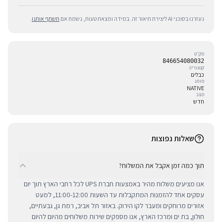
נעזרנו בסוכני AI ליצירת תיאור זה. במידה ומצאת טעות, נשמח אם
תשתף אותנו
.
מק״ט
846654080032
קטגוריה
כבלים
מותג
NATIVE
מצב
חדש
שאלות נפוצות
תוך כמה זמן אקבל את המשלוח?
אנו מציעים משלוח מהיר באמצעות חברת UPS לכל רחבי הארץ תוך יום
עסקים אחד להזמנות המתקבלות עד השעות 11:00-12:00, למעט
אזורים מרוחקים ומעבר לקו הירוק. באזור תל אביב, רמת גן, גבעתיים,
חולון, בת ים ומרכז הארץ, אנו מספקים שירות משלוחים מהיום להיום