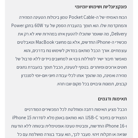
פונקציונליות ושימוש יומיומי
הכוח האמיתי של ה-Pocket Cable טמון ביכולות הטעינה המהירה
והמתקדמת שלו. הוא תומך בהעברת הספק של עד 60W בתקן Power
Delivery, מה שאומר שתוכלו להטעין איתו במהירות שיא לא רק את
מכשירי ה-iPhone החדשים, אלא גם מחשבי MacBook וטאבלטים
עוצמתיים. אורך הכבל מותאם במדויק לשימוש נוח בדרכים, והוא
מאפשר חיבור ישיר לסוללות גיבוי או למחשבים ניידים ללא סרבול של
חוטים ארוכים ומיותרים. בנוסף לטעינה, הכבל תומך בהעברת נתונים
מהירה ואמינה, מה שהופך אותו לכלי עבודה חיוני ויום-יומי לסנכרון
קבצים, תמונות וגיבויים בכל מקום שבו תהיו.
תאימות ודגמים
הכבל מציע תאימות רחבה ומוחלטת לכל המכשירים המודרניים
המצוידים בחיבור USB-C. הוא מותאם באופן מלא לסדרות iPhone 15
ו-iPhone 16 החדשות, ומבטיח טעינה אופטימלית ובטוחה ללא הודעות
שגיאה או תקלות זיהוי. מעבר לכך, הוא עובד בצורה מושלמת עם כל