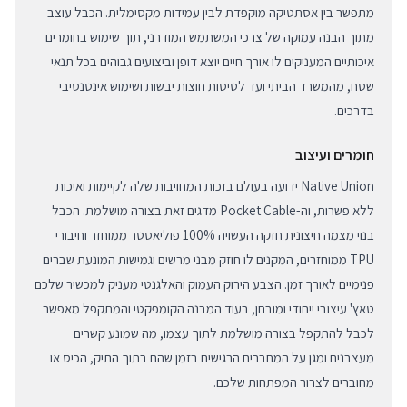
מתפשר בין אסתטיקה מוקפדת לבין עמידות מקסימלית. הכבל עוצב
מתוך הבנה עמוקה של צרכי המשתמש המודרני, תוך שימוש בחומרים
איכותיים המעניקים לו אורך חיים יוצא דופן וביצועים גבוהים בכל תנאי
שטח, מהמשרד הביתי ועד לטיסות חוצות יבשות ושימוש אינטנסיבי
בדרכים.
חומרים ועיצוב
Native Union ידועה בעולם בזכות המחויבות שלה לקיימות ואיכות
ללא פשרות, וה-Pocket Cable מדגים זאת בצורה מושלמת. הכבל
בנוי מצמה חיצונית חזקה העשויה 100% פוליאסטר ממוחזר וחיבורי
TPU ממוחזרים, המקנים לו חוזק מבני מרשים וגמישות המונעת שברים
פנימיים לאורך זמן. הצבע הירוק העמוק והאלגנטי מעניק למכשיר שלכם
טאץ' עיצובי ייחודי ומובחן, בעוד המבנה הקומפקטי והמתקפל מאפשר
לכבל להתקפל בצורה מושלמת לתוך עצמו, מה שמונע קשרים
מעצבנים ומגן על המחברים הרגישים בזמן שהם בתוך התיק, הכיס או
מחוברים לצרור המפתחות שלכם.