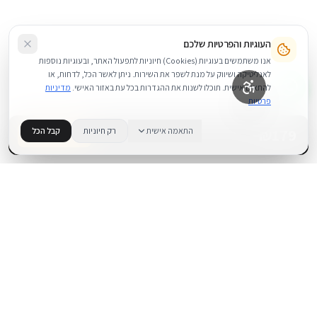
העוגיות והפרטיות שלכם
אנו משתמשים בעוגיות (Cookies) חיוניות לתפעול האתר, ובעוגיות נוספות
לאנליטיקה ושיווק על מנת לשפר את השירות. ניתן לאשר הכל, לדחות, או
להתאים אישית. תוכלו לשנות את ההגדרות בכל עת באזור האישי.
מדיניות
פרטיות
179
₪
התאמה אישית
רק חיוניות
קבל הכל
בדוק זמינות
.
BUYIPHONE
משווק מוצרי אפל בישראל. קונים בקליק עם אחריות אמיתית.