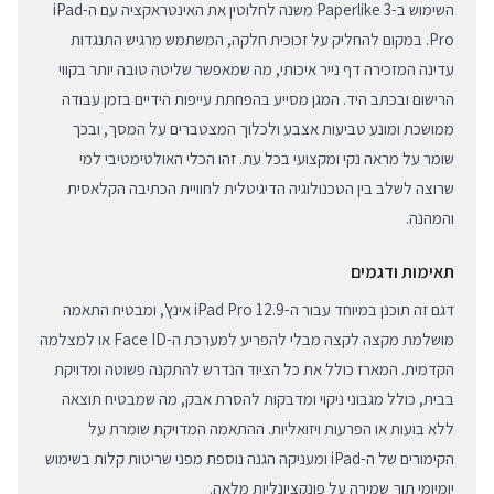
השימוש ב-Paperlike 3 משנה לחלוטין את האינטראקציה עם ה-iPad
Pro. במקום להחליק על זכוכית חלקה, המשתמש מרגיש התנגדות
עדינה המזכירה דף נייר איכותי, מה שמאפשר שליטה טובה יותר בקווי
הרישום ובכתב היד. המגן מסייע בהפחתת עייפות הידיים בזמן עבודה
ממושכת ומונע טביעות אצבע ולכלוך המצטברים על המסך, ובכך
שומר על מראה נקי ומקצועי בכל עת. זהו הכלי האולטימטיבי למי
שרוצה לשלב בין הטכנולוגיה הדיגיטלית לחוויית הכתיבה הקלאסית
והמהנה.
תאימות ודגמים
דגם זה תוכנן במיוחד עבור ה-iPad Pro 12.9 אינץ', ומבטיח התאמה
מושלמת מקצה לקצה מבלי להפריע למערכת ה-Face ID או למצלמה
הקדמית. המארז כולל את כל הציוד הנדרש להתקנה פשוטה ומדויקת
בבית, כולל מגבוני ניקוי ומדבקות להסרת אבק, מה שמבטיח תוצאה
ללא בועות או הפרעות ויזואליות. ההתאמה המדויקת שומרת על
הקימורים של ה-iPad ומעניקה הגנה נוספת מפני שריטות קלות בשימוש
יומיומי תוך שמירה על פונקציונליות מלאה.