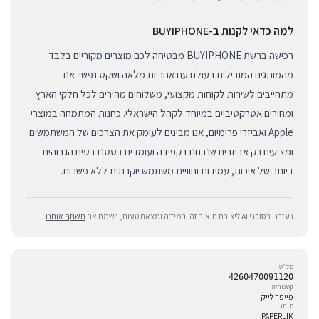
למה כדאי לקנות ב-BUYIPHONE
רכישה ברשת BUYIPHONE מבטיחה לכם מוצרים מקוריים בלבד
מהמותגים המובילים בעולם עם אחריות מלאה ושקט נפשי. אנו
מתחייבים לשירות לקוחות מקצועי, משלוחים מהירים לכל חלקי הארץ
ומחירים אטרקטיביים במיוחד לקהל הישראלי. כחנות המתמחה במוצרי
Apple ואביזרי פרימיום, אנו מבינים לעומק את הצרכים של המשתמשים
ומציעים רק אביזרים שנבחנו בקפידה ועומדים בסטנדרטים הגבוהים
ביותר של איכות, עמידות וחוויית משתמש יוקרתית ללא פשרות.
נעזרנו בסוכני AI ליצירת תיאור זה. במידה ומצאת טעות, נשמח אם
תשתף אותנו
.
מק״ט
4260470091120
קטגוריה
פייפר לייק
מותג
PAPERLIK