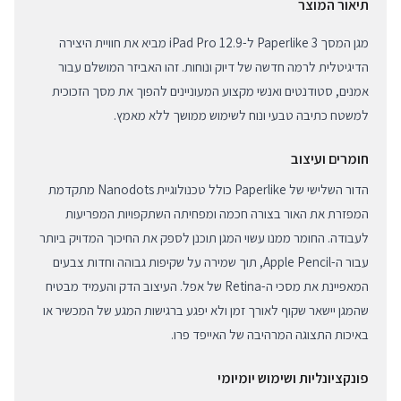
תיאור המוצר
מגן המסך Paperlike 3 ל-iPad Pro 12.9 מביא את חוויית היצירה
הדיגיטלית לרמה חדשה של דיוק ונוחות. זהו האביזר המושלם עבור
אמנים, סטודנטים ואנשי מקצוע המעוניינים להפוך את מסך הזכוכית
למשטח כתיבה טבעי ונוח לשימוש ממושך ללא מאמץ.
חומרים ועיצוב
הדור השלישי של Paperlike כולל טכנולוגיית Nanodots מתקדמת
המפזרת את האור בצורה חכמה ומפחיתה השתקפויות המפריעות
לעבודה. החומר ממנו עשוי המגן תוכנן לספק את החיכוך המדויק ביותר
עבור ה-Apple Pencil, תוך שמירה על שקיפות גבוהה וחדות צבעים
המאפיינת את מסכי ה-Retina של אפל. העיצוב הדק והעמיד מבטיח
שהמגן יישאר שקוף לאורך זמן ולא יפגע ברגישות המגע של המכשיר או
באיכות התצוגה המרהיבה של האייפד פרו.
פונקציונליות ושימוש יומיומי