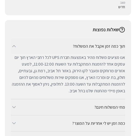
מצב
חדש
שאלות נפוצות
תוך כמה זמן אקבל את המשלוח?
אנו מציעים משלוח מהיר באמצעות חברת UPS לכל רחבי הארץ תוך יום
עסקים אחד להזמנות המתקבלות עד השעות 11:00-12:00, למעט
אזורים מרוחקים ומעבר לקו הירוק. באזור תל אביב, רמת גן, גבעתיים,
חולון, בת ים ומרכז הארץ, אנו מספקים שירות משלוחים מהיום להיום
להזמנות המתקבלות עד השעה 13:00. לחלופין, ניתן לאסוף את ההזמנה
באופן מיידי מהחנות שלנו בתל אביב.
מתי המשלוח חינם?
ב-BUYIPHONE אנו מציעים משלוח מהיר וחינם לכל רחבי הארץ בכל קנייה
כמה זמן יש לי אחריות על המוצר?
מעל ₪300. השירות מתבצע באמצעות חברת UPS, חברת המשלוחים
המובילה והאמינה בישראל. עבור רכישות בסכום נמוך מ-₪300, המשלוח
כל מוצרי אפל החדשים באתר BUYIPHONE מגיעים עם שנה אחת של