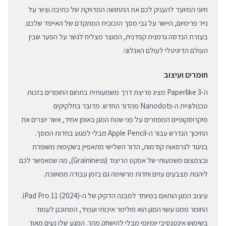
חיוני המיועד להעניק לכם את התחושה המדויקת של כתיבה וציור על
נייר פרימיום, היישר על גבי מסך הזכוכית המתקדם של האייפד שלכם.
בעזרת הנדסה גרמנית קפדנית, המוצר מצליח לגשר על הפער שבין
העולם הדיגיטלי לעולם האנלוגי.
חומרים ועיצוב
ה-Paperlike 3 מציג פריצת דרך משמעותית בתחום החומרים בזכות
טכנולוגיית ה-Nanodots מהדור החדש. מדובר בחלקיקים
מיקרוסקופיים המפוזרים על פני שטח המגן באופן אחיד, אשר יוצרים את
החיכוך הנדרש עבור ה-Apple Pencil מבלי לפגוע בחדות המסך.
בניגוד לגרסאות קודמות, הדור השלישי מתאפיין בשקיפות משופרת
ובצמצום משמעותי של אפקט הריצוד (Graininess), מה שמאפשר לכם
ליהנות מצבעים עזים וחדות מרשימה גם בזמן עבודה ממושכת.
עיצוב המגן הותאם במיוחד למבנה הדקיק של ה-iPad Pro 11 (2024).
החומר ממנו עשוי המגן הוא פולימר איכותי ועמיד, המתוכנן לעמוד
בשימוש אינטנסיבי יומיומי מבלי להישחק מהר. המגע שלו נעים מאוד