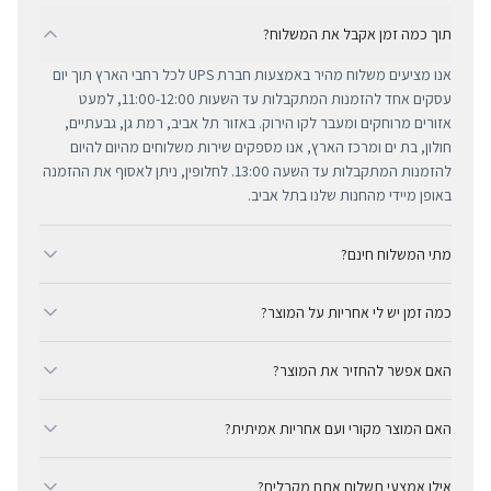
תוך כמה זמן אקבל את המשלוח?
אנו מציעים משלוח מהיר באמצעות חברת UPS לכל רחבי הארץ תוך יום
עסקים אחד להזמנות המתקבלות עד השעות 11:00-12:00, למעט
אזורים מרוחקים ומעבר לקו הירוק. באזור תל אביב, רמת גן, גבעתיים,
חולון, בת ים ומרכז הארץ, אנו מספקים שירות משלוחים מהיום להיום
להזמנות המתקבלות עד השעה 13:00. לחלופין, ניתן לאסוף את ההזמנה
באופן מיידי מהחנות שלנו בתל אביב.
מתי המשלוח חינם?
ב-BUYIPHONE אנו מציעים משלוח מהיר וחינם לכל רחבי הארץ בכל קנייה
כמה זמן יש לי אחריות על המוצר?
מעל ₪300. השירות מתבצע באמצעות חברת UPS, חברת המשלוחים
המובילה והאמינה בישראל. עבור רכישות בסכום נמוך מ-₪300, המשלוח
כל מוצרי אפל החדשים באתר BUYIPHONE מגיעים עם שנה אחת של
המהיר זמין בעלות נוחה של ₪35 בלבד.
האם אפשר להחזיר את המוצר?
אחריות יבואן רשמית ומלאה, הניתנת למימוש בכל מעבדות השירות
המורשות בישראל. עבור מוצרים שאינם חדשים, תקופת האחריות
כן, ניתן להחזיר מוצר תוך 14 יום מקבלתו בכפוף לתקנון ההחזרות שלנו.
המדויקת מצוינת בצורה ברורה ונגישה בדף המוצר הספציפי. מרכז
האם המוצר מקורי ועם אחריות אמיתית?
חשוב לציין כי לא ניתן לקבל זיכוי עבור מוצרים שנפתחו מאריזתם
השירות המקצועי שלנו עומד לרשותך תמיד כדי להעניק מענה מהיר
המקורית או כאלו שנעשה בהם שימוש. ההחזר הכספי יבוצע באמצעי
בהחלט. BUYIPHONE היא יבואן רשמי ומשווק מורשה. כל המוצרים
ומכבד לכל צורך.
התשלום המקורי, בתנאי שהמוצר נותר במצבו החדש והמקורי.
אילו אמצעי תשלום אתם מקבלים?