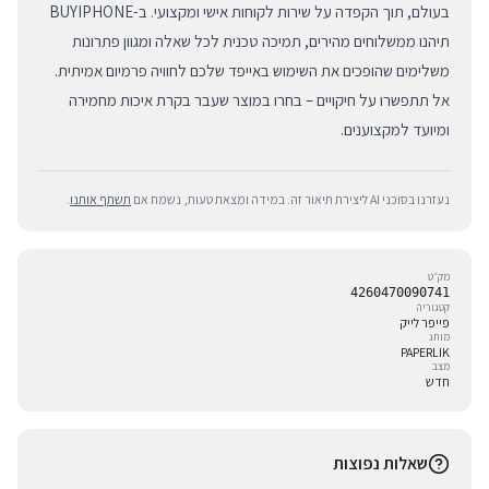
בעולם, תוך הקפדה על שירות לקוחות אישי ומקצועי. ב-BUYIPHONE
תיהנו ממשלוחים מהירים, תמיכה טכנית לכל שאלה ומגוון פתרונות
משלימים שהופכים את השימוש באייפד שלכם לחוויה פרמיום אמיתית.
אל תתפשרו על חיקויים – בחרו במוצר שעבר בקרת איכות מחמירה
ומיועד למקצוענים.
נעזרנו בסוכני AI ליצירת תיאור זה. במידה ומצאת טעות, נשמח אם
תשתף אותנו
.
מק״ט
4260470090741
קטגוריה
פייפר לייק
מותג
PAPERLIK
מצב
חדש
שאלות נפוצות