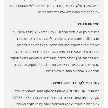
ידיים נשארות חלקות ומהירות. זהו הפתרון האידיאלי למי שמחפש להפיק
את המקסימום מהטאבלט שלו בכל תנאי סביבה.
תאימות ודגמים
דגם זה תוכנן ויוצר בדיוק עבור ה-iPad Pro 11 אינץ' (מודל 2024 עם
שבב M4). החיתוכים שלו מדויקים עד לרמת המיקרון, מה שמבטיח
תאימות מלאה למערך החיישנים הקדמי ולמצלמה מבלי להפריע
לפעולת ה-Face ID. המגן מגיע במארז הכולל זוג מגנים, כך שתמיד
יהיה לכם גיבוי זמין במידת הצורך. חשוב לציין כי השימוש במוצר המקורי
מבטיח שמירה על אורך החיים של חוד ה-Apple Pencil, שכן החיכוך
מבוקר ואינו שוחק את החוד בצורה מוגזמת.
למה כדאי לקנות ב-BUYIPHONE
רכישה ב-BUYIPHONE מבטיחה לכם שקט נפשי וביטחון מלא בכך
שקיבלתם את המוצר המקורי והאיכותי ביותר של חברת PAPERLIKE.
אנו מתמחים במוצרי Apple ומשלימים אותם עם האביזרים הטובים