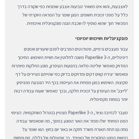
לאצבעות, והוא אינו משאיר טביעות אצבע שומניות כפי שקורה בדרך
כלל על מסכי זכוכית חשופים. המגן שומר על המראה היוקרתי של
המכשיר תוך שהוא מוסיף לו שכבת הגנה פונקציונלית ואיכותית.
פונקציונליות ושימוש יומיומי
עבור מעצבים גרפיים, סטודנטים המרבים לסכם שיעורים ואמנים
דיגיטליים, ה-Paperlike 3 משנה לחלוטין את חוויית השימוש. החיכוך
המדויק מאפשר שליטה מלאה בתנועות העיפרון, מונע החלקות מיותרות
ומאפשר יצירת קווים דקים ומדויקים בדיוק כפי שהייתם מציירים על דף
סקיצות. השימוש במגן מפחית את העייפות בכף היד הנובעת מהניסיון
'לייצב' את העיפרון על זכוכית חלקה, ובכך מאפשר שעות עבודה רבות
יותר בנוחות מקסימלית.
מעבר לכתיבה וציור, ה-Paperlike 3 מצטיין בנטרול השתקפויות. הציפוי
המט המיוחד שלו מפזר את האור הפוגע במסך, מה שמאפשר עבודה
נוחה גם תחת תאורת משרד חזקה או באור יום בחוץ. הוא שומר על
רגישות המגע המקורית של האייפד, כך שפעולות של גלילה, זום ומחוות