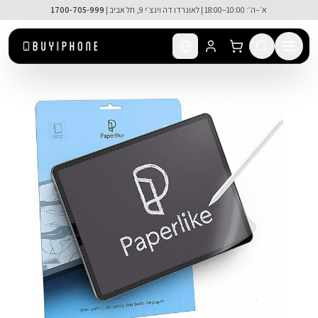
לג לתוכן הראשי
א׳–ה׳: 10:00–18:00 | לאונרדו דה וינצ׳י 9, תל אביב |
1700-705-999