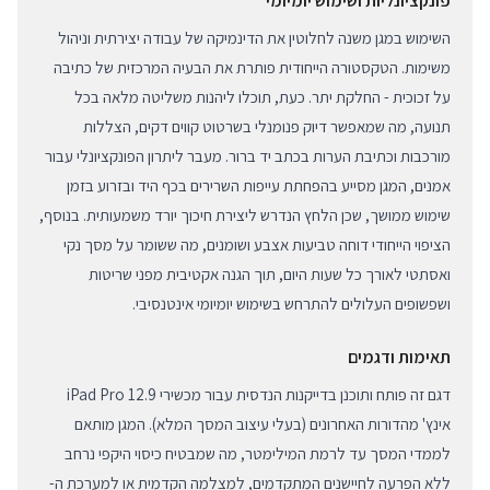
פונקציונליות ושימוש יומיומי
השימוש במגן משנה לחלוטין את הדינמיקה של עבודה יצירתית וניהול
משימות. הטקסטורה הייחודית פותרת את הבעיה המרכזית של כתיבה
על זכוכית - החלקת יתר. כעת, תוכלו ליהנות משליטה מלאה בכל
תנועה, מה שמאפשר דיוק פנומנלי בשרטוט קווים דקים, הצללות
מורכבות וכתיבת הערות בכתב יד ברור. מעבר ליתרון הפונקציונלי עבור
אמנים, המגן מסייע בהפחתת עייפות השרירים בכף היד ובזרוע בזמן
שימוש ממושך, שכן הלחץ הנדרש ליצירת חיכוך יורד משמעותית. בנוסף,
הציפוי הייחודי דוחה טביעות אצבע ושומנים, מה ששומר על מסך נקי
ואסתטי לאורך כל שעות היום, תוך הגנה אקטיבית מפני שריטות
ושפשופים העלולים להתרחש בשימוש יומיומי אינטנסיבי.
תאימות ודגמים
דגם זה פותח ותוכנן בדייקנות הנדסית עבור מכשירי iPad Pro 12.9
אינץ' מהדורות האחרונים (בעלי עיצוב המסך המלא). המגן מותאם
לממדי המסך עד לרמת המילימטר, מה שמבטיח כיסוי היקפי נרחב
ללא הפרעה לחיישנים המתקדמים, למצלמה הקדמית או למערכת ה-