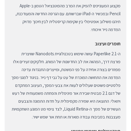
מקצוע המעוניינים להפיק את המרב מהפוטנציאל הטמון ב-Apple
Pencil ובמכשיר ה-iPad שברשותם. עם הגרסה החדשה והמעודכנת,
תיהנו משילוב אופטימלי בין שקיפות קריסטלית לבין חיכוך מדויק
המדמה נייר איכותי.
חומרים ועיצוב
ה-Paperlike 2.1 עושה שימוש בטכנולוגיית Nanodots שוויצרית
פורצת דרך, המהווה את לב החדשנות של המותג. חלקיקים זעירים אלו
מפוזרים בצורה אחידה על פני המשטח, ומייצרים התנגדות עדינה
המדמה את התחושה המוכרת של עט על גבי דף נייר. בניגוד למגני מסך
פלסטיים פשוטים שעלולים לעוות את צבעי המסך, העיצוב המתקדם
של דגם 2.1 מבטיח שבירת אור מינימלית והפחתה משמעותית של רעש
ויזואלי. התוצאה היא שמירה מקסימלית על חדות התמונה והצבעים
העשירים של מסך ה-Liquid Retina, לצד ציפוי מט המונע השתקפויות
מעצבנות בסביבות עבודה מוארות או תחת אור שמש ישיר.