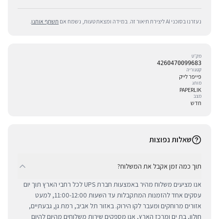
נעזרנו בסוכני AI ליצירת תיאור זה. במידה ומצאת טעות, נשמח אם
תשתף אותנו
.
מק״ט
4260470099683
קטגוריה
פייפר לייק
מותג
PAPERLIK
מצב
חדש
שאלות נפוצות
תוך כמה זמן אקבל את המשלוח?
אנו מציעים משלוח מהיר באמצעות חברת UPS לכל רחבי הארץ תוך יום
עסקים אחד להזמנות המתקבלות עד השעות 11:00-12:00, למעט
אזורים מרוחקים ומעבר לקו הירוק. באזור תל אביב, רמת גן, גבעתיים,
חולון, בת ים ומרכז הארץ, אנו מספקים שירות משלוחים מהיום להיום