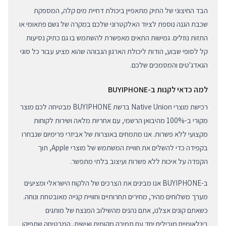
הבד החיצוני של התיק מתאפיין ביכולת דחיית מים קלה, המספקת
שכבת הגנה נוספת לציוד האלקטרוני שלכם במקרה של גשם פתאומי או
התזות נוזלים. גמישות התאים מאפשרת להשתמש בו גם כתיק נסיעות
קל לסופי שבוע, הודות ליכולת הארגון הגבוהה שהוא מציע עבור כל סוגי
הגאדג'טים והמסמכים שלכם.
למה כדאי לקנות ב-BUYIPHONE
רכישת מוצרי Native Union ברשת BUYIPHONE מבטיחה לכם מוצר
מקורי ב-100% מהיבואן הרשמי, עם אחריות מלאה ושירות לקוחות
מקצועי ללא פשרות. אנו מתמחים באוצרות של אביזרי פרימיום שנבחרו
בקפידה כדי להשלים את חוויית המשתמש של מוצרי Apple, תוך
הקפדה על איכות ללא פשרות ועיצוב בלתי מתפשר.
ב-BUYIPHONE אנו מבינים את הצרכים של הלקוח הישראלי ומציעים
מערך משלוחים מהיר, מחירים תחרותיים וחוויית קנייה מאובטחת ונוחה.
כשאתם קונים אצלנו, אתם נהנים מהשילוב המנצח של מותגים
בינלאומיים מובילים יחד עם תמיכה מקומית ואישית, המבטיחה שתפיקו