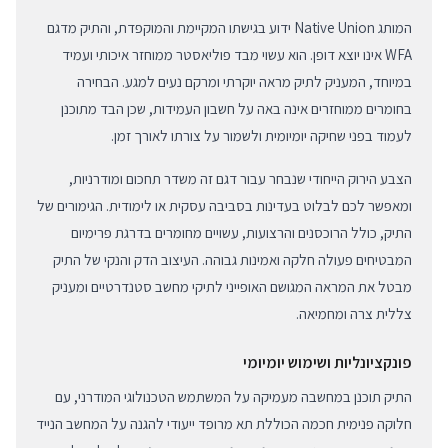
המותג Native Union ידוע בגישתו המקיימת והמוקפדת, והתיק מדגם
WFA אינו יוצא דופן. הוא עשוי מבד פוליאסטר ממוחזר איכותי ועמיד
במיוחד, המעניק לתיק מראה יוקרתי ומרקם נעים למגע. הבחירה
בחומרים ממוחזרים אינה באה על חשבון העמידות, שכן הבד מתוכנן
לעמוד בפני שחיקה יומיומית ולשמור על צורתו לאורך זמן.
הצבע הירוק הייחודי שנבחר עבור דגם זה משדר תחכום ומודרניות,
ומאפשר לכם לבלוט בעדינות בסביבה עסקית או לימודית. הגימורים של
התיק, כולל הרוכסנים והרצועות, עשויים מחומרים בדרגת פרימיום
המבטיחים פעולה חלקה ואמינות גבוהה. העיצוב הדק והנקי של התיק
מבטל את המראה המגושם האופייני לתיקי מחשב סטנדרטיים ומעניק
צללית צרה ומחמיאה.
פונקציונליות ושימוש יומיומי
התיק תוכנן במחשבה מעמיקה על המשתמש הטכנולוגי המודרני, עם
חלוקה פנימית חכמה הכוללת תא מרופד ייעודי להגנה על המחשב הנייד