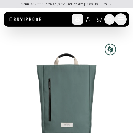
לג לתוכן הראשי
א׳–ה׳: 10:00–18:00 | לאונרדו דה וינצ׳י 9, תל אביב |
1700-705-999