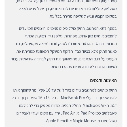
מפני זעזועים ושריטות. המבנה הפנימי מאפשר ארגון יעיל של כבלים,
מטענים, סוללות גיבוי ואביזרים נלווים אחרים, כך שכל פריט נמצא
במקומו הקבוע ונגיש לשליפה מהירה בכל עת.
בנוסף לתא המחשב, התיק כולל כיסים פנימיים וחיצוניים המיועדים
לחפצים אישיים כגון ארנק, מפתחות וטלפון נייד. רצועות הכתף
המרופדות והגב הארגונומי תוכננו לספק נוחות נשיאה מקסימלית, גם
כאשר התיק מלא בציוד כבד. חלוקת המשקל המאוזנת מפחיתה את
העומס על הגב והכתפיים, מה שהופך את התיק לבחירה אידיאלית עבור
נסיעות ארוכות לעבודה או יום עמוס בקמפוס.
תאימות ודגמים
התיק מותאם למחשבים ניידים בגודל של עד 16 אינץ', מה שהופך אותו
לאידיאלי עבור בעלי MacBook Pro בגדלי 14 ו-16 אינץ', וכן עבור כל
דגמי ה-MacBook Air. החלל הפנימי מרווח מספיק כדי להכיל גם
טאבלטים כמו iPad Pro או iPad Air, יחד עם מקום ייעודי לאביזרים
משלימים כמו Magic Mouse או Apple Pencil.