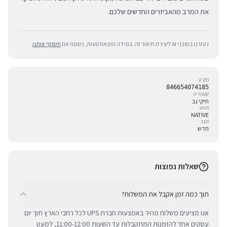
את המרב מהאביזרים החדשים שלכם.
נעזרנו בסוכני AI ליצירת תיאור זה. במידה ומצאת טעות, נשמח אם
תשתף אותנו
.
מק״ט
846654074185
קטגוריה
תיקי גב
מותג
NATIVE
מצב
חדש
שאלות נפוצות
תוך כמה זמן אקבל את המשלוח?
אנו מציעים משלוח מהיר באמצעות חברת UPS לכל רחבי הארץ תוך יום
עסקים אחד להזמנות המתקבלות עד השעות 11:00-12:00, למעט