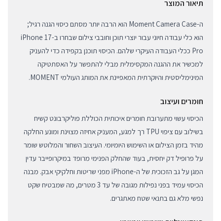
תיאור המוצר
ה-Moment Camera Case הוא הרבה יותר מסתם כיסוי הגנה רגיל;
הוא כלי עבודה חיוני עבור יוצרי תוכן וחובבי צילום שבחרו ב-iPhone 17
Pro ככלי העבודה העיקרי שלהם. הכיסוי תוכנן בקפידה כדי להעניק
למכשיר את ההגנה המקסימלית מבלי להתפשר על האסתטיקה
המינימליסטית והיוקרתית המאפיינת את המותג העולמי MOMENT.
חומרים ועיצוב
הכיסוי עשוי מתערובת חומרים איכותית הכוללת פוליקרבונט קשיח
בשילוב עם ציפוי TPU רך למגע, המעניק אחיזה מצוינת ומונע החלקה
מהיד בזמן הצילום או השימוש היומיומי. העיצוב השחור והמלוטש שומר
על פרופיל דק יחסית, בעוד שהחלק הפנימי מרופד במיקרופייבר עדין
המגן על גב הזכוכית של ה-iPhone מפני שריטות וחלקיקי אבק. מבנה
הכיסוי עמיד בפני נפילות מגובה של עד 3 מטרים, מה שמבטיח שקט
נפשי מלא גם בתנאי שטח מאתגרים.