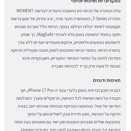
פונקציונליות ושימוש יומיומי
גולת הכותרת של הכיסוי היא התושבת הייעודית לעדשות MOMENT
מסדרת T-Series, המאפשרת חיבור מהיר, יציב ומדויק של מגוון עדשות
מקצועיות לשיפור יכולות הצילום. בנוסף, הכיסוי כולל מערכת מגנטים
חזקה במיוחד התואמת באופן מלא לאביזרי MagSafe, כך שניתן
להשתמש במטענים אלחוטיים, ארנקים ומעמדים ייעודיים ללא צורך
בהסרת הכיסוי. כפתורי הכיסוי מתוכננים לספק תגובה טקטילית מדויקת
המדמה לחיצה על כפתורי המכשיר המקוריים, וישנן נקודות חיבור
מובנות לרצועת פרק כף יד לבטיחות מוגברת.
תאימות ודגמים
דגם זה תוכנן הנדסית באופן בלעדי עבור ה-iPhone 17 Pro, תוך
הקפדה על גישה חופשית לכל היציאות, הרמקולים ומערך המצלמות
החדשני של אפל. ההתאמה המדויקת מבטיחה שהכיסוי יישב בצורה
הדוקה על המכשיר, מונע חדירת אבק לשוליים ומגן על המסך
באמצעות שוליים מוגבהים המונעים מגע ישיר עם משטחים בעת הנחת
המכשיר על הפנים. הכיסוי תואם גם למגני מסך מזכוכית מחוסמת