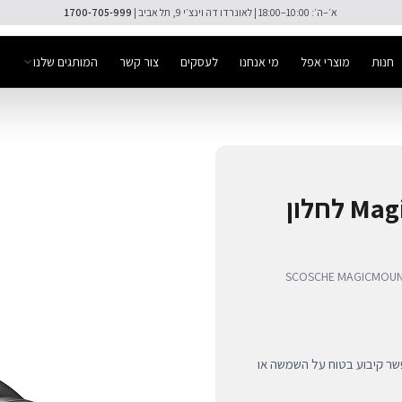
🚚 משלוח מהיר חינם מעל ₪300
חנות
מוצרי אפל
מי אנחנו
לעסקים
צור קשר
המותגים שלנו
מעמד מגנטי MagicMount Select לחלון
SCOSCHE MAGICMOUNT
ליתי מבית SCOSCHE לרכב, המאפשר קיבוע בטוח על השמשה או