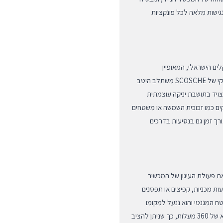
גישות מלאה לכל פונקציות
ים הישראלי, המאופיין
בטמפרטורות גבוהות בתוך תא הנוסעים. העיצוב המינימליסטי והנקי של SCOSCHE משתלב היטב
צויד בתושבת יניקה עוצמתית
חים חלקים כמו זכוכית השמשה או משטחים
ך זמן גם בנסיעות בדרכים
ית המגנטים של סדרת ה-MagicMount הופך את פעולת העיגון של המכשיר
עות מכניות, קפיצים או תפסנים
 המגנטי והוא ננעל למקומו
באופן מיידי. המעמד כולל ראש כדורי מתכוונן המאפשר סיבוב מלא של 360 מעלות, כך שניתן להציב