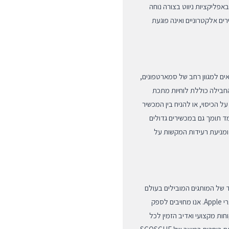
אפליקציות ניווט בצורה נוחה
ם אלקטרוניים ואינה פוגעת
אפשר ומתאים למגוון רחב של סמארטפונים,
 מובילים. החבילה כוללת לוחיות מתכת
המכשיר, על הכיסוי, או להניח בין המכשיר
מד תומך גם במכשירים גדולים
ל יציבות מרבית ומניעת רעידות המקשות על
קוריים בלבד של המותגים המובילים בעולם
האביזרים, עם דגש על איכות ללא פשרות והתאמה מושלמת למוצרי Apple. אנו מחויבים לספק
חות מקצועי ואדיב הזמין לכל