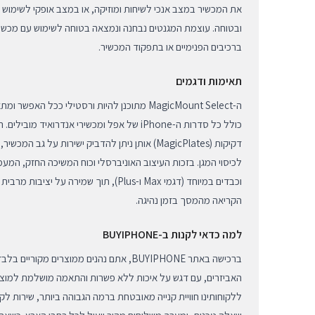
את המכשיר במצב אנכי לשיחות ומוזיקה, או במצב אופקי לשימוש ב
ובטוחה. עוצמת המגנטים נבחנה ונמצאה בטוחה לשימוש עם מכשירי
ברכיבים הפנימיים או בתפקוד המכשיר.
תאימות ודגמים
ה-MagicMount Select מתוכנן להיות ורסטילי ככל ה
כולל כל סדרות ה-iPhone של אפל ומכשירי אנדרואיד
דקיקות (MagicPlates) אותן ניתן להדביק ישירות על גב 
לכיסוי המגן. בזכות העיצוב האוניברסלי וכוח המשיכה החזק, המע
וכבדים במיוחד (דגמי Max ו-Plus), תוך שמירה ע
הקריאה מהמסך בזמן נהיגה.
למה כדאי לקנות ב-BUYIPHONE
ברכישה באתר BUYIPHONE, אתם נהנים ממוצרים מ
ללקוחותינו חוויית קנייה מאובטחת ברמה הגבוהה ביותר, שירות לקו