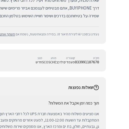
דרך BUYIPHONE, אתם מבטיחים לעצמכם אביזר פרימיום
שמירה על בטיחותכם בדרכים ושיפור חוויית השימוש בטלפון החכם
נעזרנו בסוכני AI ליצירת תיאור זה. במידה ומצאת טעות, נשמח אם
תשתף אותנו
מק״ט
קטגוריה
מותג
מצב
מעמדים לרכב
SCOSCHE
חדש
033991107670
שאלות נפוצות
תוך כמה זמן אקבל את המשלוח?
אנו מציעים משלוח מהיר באמצעות חברת 
המתקבלות עד השעות 11:00-12:00, למעט אזורי
גן, גבעתיים, חולון, בת ים ומרכז הארץ, אנו מספקים שירות משלוח