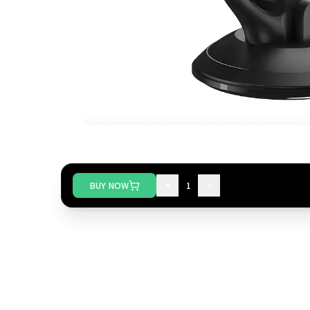
+
−
BUY NOW
1