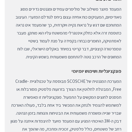
המעמד מיוצר משילוב של פולימרים עמידים ומגנטים נדירים מסוג
ניאודימיום, המעניקים כוח אחיזה עצום ביחס לגודלם המזערי. העיצוב
המתוחכם שם דגש על נראות נקייה ויוקרתית, כך שהמעמד אינו נראה
כתוספת זרה אלא כחלק אינטגרלי מהמשטח עליו הוא מותקן. מעבר
לאסתטיקה, החומרים נבחרו בקפידה על מנת לעמוד בשינויי
טמפרטורה קיצוניים, דבר קריטי במיוחד באקלים הישראלי, שבו לוח
המחוונים של הרכב נוטה להתחמם משמעותית בשמש הקיצית.
פונקציונליות ושימוש יומיומי
המערכת המגנטית של SCOSCHE מבוססת על טכנולוגיית Cradle-
Free, המבטלת לחלוטין את הצורך בזרועות פלסטיק מסורבלות או
תפסנים לחוצים המקשים על התפעול. פונקציונליות זו מאפשרת
למשתמש להצמיד ולנתק את המכשיר ביד אחת בלבד, פעולה האורכת
שבריר שנייה ומשפרת משמעותית את הבטיחות והנוחות בזמן הנהיגה.
דבק ה-3M האיכותי המגיע עם המעמד מיועד להיצמדות איתנה על מגוון
רחב של משטחים, כולל פלסטיק, זכוכית ומתכת, מה שהופך את