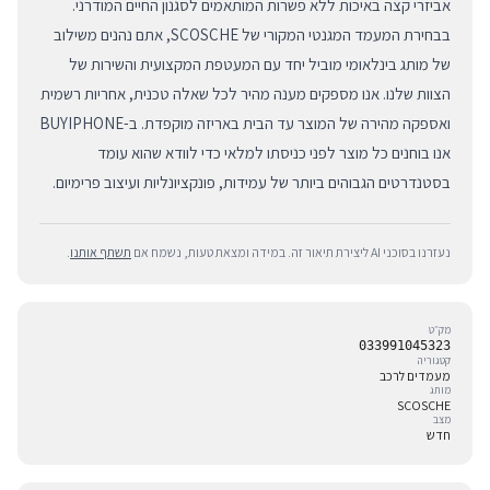
אביזרי קצה באיכות ללא פשרות המותאמים לסגנון החיים המודרני.
בבחירת המעמד המגנטי המקורי של SCOSCHE, אתם נהנים משילוב
של מותג בינלאומי מוביל יחד עם המעטפת המקצועית והשירות של
הצוות שלנו. אנו מספקים מענה מהיר לכל שאלה טכנית, אחריות רשמית
ואספקה מהירה של המוצר עד הבית באריזה מוקפדת. ב-BUYIPHONE
אנו בוחנים כל מוצר לפני כניסתו למלאי כדי לוודא שהוא עומד
בסטנדרטים הגבוהים ביותר של עמידות, פונקציונליות ועיצוב פרימיום.
נעזרנו בסוכני AI ליצירת תיאור זה. במידה ומצאת טעות, נשמח אם
תשתף אותנו
.
מק״ט
033991045323
קטגוריה
מעמדים לרכב
מותג
SCOSCHE
מצב
חדש