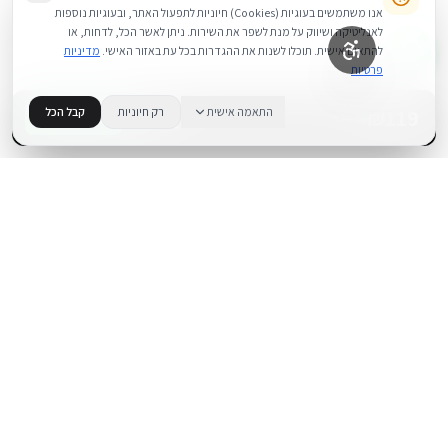
אנו משתמשים בעוגיות (Cookies) חיוניות לתפעול האתר, ובעוגיות נוספות
לאנליטיקה ושיווק על מנת לשפר את השירות. ניתן לאשר הכל, לדחות, או
להתאים אישית. תוכלו לשנות את ההגדרות בכל עת באזור האישי.
מדיניות
פרטיות
119
₪
התאמה אישית
רק חיוניות
קבל הכל
+
−
BUY NOW
1
במלאי
.
BUYIPHONE
משווק מוצרי אפל בישראל. קונים בקליק עם אחריות אמיתית.
א׳–ה׳: 10:00–18:00
לאונרדו דה וינצ׳י 9, תל אביב
מוצרים
שירות