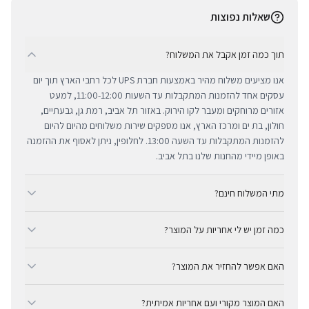
שאלות נפוצות
תוך כמה זמן אקבל את המשלוח?
אנו מציעים משלוח מהיר באמצעות חברת UPS לכל רחבי הארץ תוך יום
עסקים אחד להזמנות המתקבלות עד השעות 11:00-12:00, למעט
אזורים מרוחקים ומעבר לקו הירוק. באזור תל אביב, רמת גן, גבעתיים,
חולון, בת ים ומרכז הארץ, אנו מספקים שירות משלוחים מהיום להיום
להזמנות המתקבלות עד השעה 13:00. לחלופין, ניתן לאסוף את ההזמנה
באופן מיידי מהחנות שלנו בתל אביב.
מתי המשלוח חינם?
ב-BUYIPHONE אנו מציעים משלוח מהיר וחינם לכל רחבי הארץ בכל קנייה
כמה זמן יש לי אחריות על המוצר?
מעל ₪300. השירות מתבצע באמצעות חברת UPS, חברת המשלוחים
המובילה והאמינה בישראל. עבור רכישות בסכום נמוך מ-₪300, המשלוח
כל מוצרי אפל החדשים באתר BUYIPHONE מגיעים עם שנה אחת של
המהיר זמין בעלות נוחה של ₪35 בלבד.
האם אפשר להחזיר את המוצר?
אחריות יבואן רשמית ומלאה, הניתנת למימוש בכל מעבדות השירות
המורשות בישראל. עבור מוצרים שאינם חדשים, תקופת האחריות
כן, ניתן להחזיר מוצר תוך 14 יום מקבלתו בכפוף לתקנון ההחזרות שלנו.
המדויקת מצוינת בצורה ברורה ונגישה בדף המוצר הספציפי. מרכז
האם המוצר מקורי ועם אחריות אמיתית?
חשוב לציין כי לא ניתן לקבל זיכוי עבור מוצרים שנפתחו מאריזתם