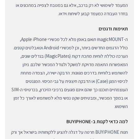
המעמד לשימושי לא רק ברכב, אלא גם במטבח לצפייה במתכונים או
בחדר העבודה כמעמד קבוע לשיחות וידאו.
תאימות ודגמים
ה-magicMOUNT תואם באופן מלא לכל מכשירי Apple iPhone,
כולל הדגמים החדשים ביותר, וכן למכשירי Android וטאבלטים קטנים.
הערכה כוללת לוחיות מתכת דקות (MagicPlates) בגדלים שונים,
המאפשרות התאמה מדויקת למשקל ולגודל המכשיר שלכם. ניתן
להשתמש בלוחיות בדרכים מגוונות: הדבקה ישירה, הצמדה מתחת
לכיסוי המגן (Case) או הדבקה חיצונית על גבי הכיסוי. המגנטים
העוצמתיים תוכננו כך שהם אינם פוגעים ברכיבי הזיכרון, בכרטיסי ה-SIM
או במסך המכשיר, ומבטיחים שקט נפשי מלא למשתמש לאורך כל זמן
השימוש.
למה כדאי לקנות ב-BUYIPHONE
חנות BUYIPHONE חרטה על דגלה להציע ללקוחותיה בישראל אך ורק