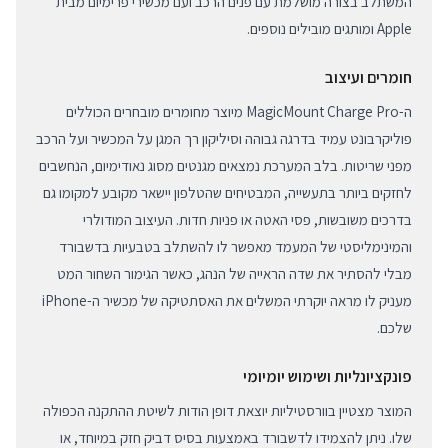
המשתלב בצורה מושלמת עם פנים הרכב ועם מכשירי פרימיום מבית
Apple ומותגים מובילים נוספים.
חומרים ועיצוב
ה-MagicMount Charge Pro מיוצר מחומרים מובחרים הכוללים
פוליקרבונט עמיד בדרגה גבוהה וסיליקון רך המגן על המכשיר ועל הרכב
מפני שריטות. בלב המערכת נמצאים מגנטים מסוג נאודימיום, הנחשבים
לחזקים ביותר בתעשייה, המבטיחים שהטלפון יישאר מקובע למקומו גם
בדרכים משובשות, פסי האטה או פניות חדות. העיצוב המודולרי
והמינימליסטי של המעמד מאפשר לו להשתלב בטבעיות בדשבורד
מבלי להסתיר את שדה הראייה של הנהג, כאשר הגימור השחור המט
מעניק לו מראה יוקרתי המשלים את האסתטיקה של מכשיר ה-iPhone
שלכם.
פונקציונליות ושימוש יומיומי
המוצר מצטיין בוורסטיליות יוצאת דופן הודות לשיטת ההתקנה הכפולה
שלו. ניתן להצמידו לדשבורד באמצעות בסיס דביק חזק במיוחד, או