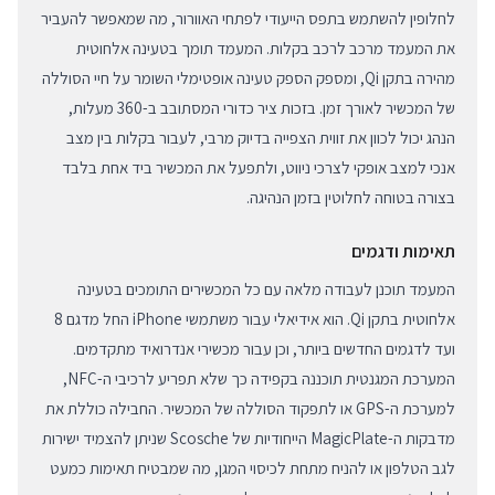
לחלופין להשתמש בתפס הייעודי לפתחי האוורור, מה שמאפשר להעביר
את המעמד מרכב לרכב בקלות. המעמד תומך בטעינה אלחוטית
מהירה בתקן Qi, ומספק הספק טעינה אופטימלי השומר על חיי הסוללה
של המכשיר לאורך זמן. בזכות ציר כדורי המסתובב ב-360 מעלות,
הנהג יכול לכוון את זווית הצפייה בדיוק מרבי, לעבור בקלות בין מצב
אנכי למצב אופקי לצרכי ניווט, ולתפעל את המכשיר ביד אחת בלבד
בצורה בטוחה לחלוטין בזמן הנהיגה.
תאימות ודגמים
המעמד תוכנן לעבודה מלאה עם כל המכשירים התומכים בטעינה
אלחוטית בתקן Qi. הוא אידיאלי עבור משתמשי iPhone החל מדגם 8
ועד לדגמים החדשים ביותר, וכן עבור מכשירי אנדרואיד מתקדמים.
המערכת המגנטית תוכננה בקפידה כך שלא תפריע לרכיבי ה-NFC,
למערכת ה-GPS או לתפקוד הסוללה של המכשיר. החבילה כוללת את
מדבקות ה-MagicPlate הייחודיות של Scosche שניתן להצמיד ישירות
לגב הטלפון או להניח מתחת לכיסוי המגן, מה שמבטיח תאימות כמעט