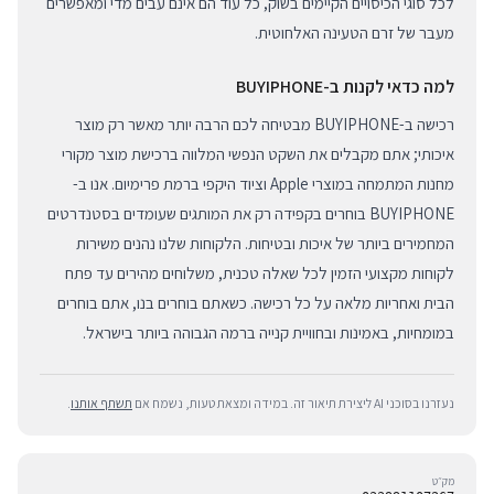
לכל סוגי הכיסויים הקיימים בשוק, כל עוד הם אינם עבים מדי ומאפשרים
מעבר של זרם הטעינה האלחוטית.
למה כדאי לקנות ב-BUYIPHONE
רכישה ב-BUYIPHONE מבטיחה לכם הרבה יותר מאשר רק מוצר
איכותי; אתם מקבלים את השקט הנפשי המלווה ברכישת מוצר מקורי
מחנות המתמחה במוצרי Apple וציוד היקפי ברמת פרימיום. אנו ב-
BUYIPHONE בוחרים בקפידה רק את המותגים שעומדים בסטנדרטים
המחמירים ביותר של איכות ובטיחות. הלקוחות שלנו נהנים משירות
לקוחות מקצועי הזמין לכל שאלה טכנית, משלוחים מהירים עד פתח
הבית ואחריות מלאה על כל רכישה. כשאתם בוחרים בנו, אתם בוחרים
במומחיות, באמינות ובחוויית קנייה ברמה הגבוהה ביותר בישראל.
נעזרנו בסוכני AI ליצירת תיאור זה. במידה ומצאת טעות, נשמח אם
תשתף אותנו
.
מק״ט