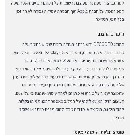
למחשב הנייד מעטפת מעוצבת השומרת על הקווים הנקיים והאסתטיקה
המפורסמת של חברת Apple תוך הבטחת עמידות גבוהה לאורך זמן
בכל תנאי הנשיאה.
חומרים ועיצוב
המותג DECODED ידוע ברחבי העולם בזכות שימוש בחומרי גלם
מובחרים ובלתי מתפשרים, והסליב מדגם Clay אינו יוצא מן הכלל. הוא
עשוי מעור איכותי בגימור יוקרתי המעניק מראה מודרני, נקי ובוגר
שמתאים לכל סביבת עבודה מקצועית. חלקו הפנימי של הכיסוי מרופד
בבד רך ונעים המונע שריטות, שפשופים ופגיעות בגוף האלומיניום העדין
של המחשב, בעוד שהתפרים המחוזקים והרוכסן העמיד מבטיחים
שהמוצר ישמור על צורתו ואיכותו גם לאחר שימוש אינטנסיבי של שנים.
העיצוב הדק והמינימליסטי של הסליב מאפשר להכניס אותו בקלות
לתוך תיק גב, תיק צד או מזוודה מבלי להוסיף נפח מיותר או משקל
מכביד.
פונקציונליות ושימוש יומיומי