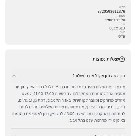
מק״ט
8720593011376
קטגוריה
סליבים למחשב
מותג
DECODED
מצב
חדש
שאלות נפוצות
תוך כמה זמן אקבל את המשלוח?
אנו מציעים משלוח מהיר באמצעות חברת UPS לכל רחבי הארץ תוך יום
עסקים אחד להזמנות המתקבלות עד השעות 11:00-12:00, למעט
אזורים מרוחקים ומעבר לקו הירוק. באזור תל אביב, רמת גן, גבעתיים,
חולון, בת ים ומרכז הארץ, אנו מספקים שירות משלוחים מהיום להיום
להזמנות המתקבלות עד השעה 13:00. לחלופין, ניתן לאסוף את ההזמנה
באופן מיידי מהחנות שלנו בתל אביב.