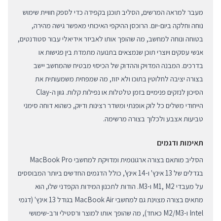
מעבר למראה המרשים, הסליב תוכנן בקפידה כדי לספק חוויית שימוש
נוחה וחלקה ביום-יום. הרוכסן ההיקפי האיכותי מאפשר גישה מהירה,
בטוחה ונוחה למחשב, מה שהופך אותו לאביזר אידיאלי עבור סטודנטים,
אנשי עסקים ויוצרי תוכן שנמצאים בתנועה מתמדת בין פגישות או
בדרכים. המבנה המדויק וההדוק של הכיסוי מבטיח שהמחשב יישב
בצורה יציבה לחלוטין בתוכו ולא יזוז, מה שמפחית משמעותית את
הסיכון לנזקים פנימיים בזמן טלטלות או נפילות קלות. גוון ה-Clay
הייחודי משלים כל לוק אופנתי ומשדר רצינות ודיוק, כשהוא דוחה סימני
טביעות אצבע ולכלוך בצורה מרשימה.
תאימות ודגמים
הסליב מותאם בצורה ארגונומית ומדויקת למחשבי MacBook Pro
בגדלים של 13 אינץ' ו-14 אינץ', כולל הדגמים החדשים ביותר המבוססים
על מעבדי M1, M2 ו-M3. הודות לתכנון המידות הקפדני שלו, הוא
מתאים בצורה מצוינת גם למחשבי MacBook Air בגודל 13 אינץ' (דגמי
Intel ו-M2/M3 כאחד), מה שהופך אותו למוצר ורסטילי ורב-שימושי