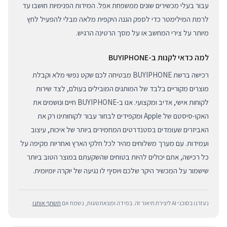
עבור בעלי מכשירים שונים ממשפחת אפל. המידות הפנימיות חושבו עד
לרמת המילימטר כדי לספק הגנה היקפית מלאה מבלי להפעיל לחץ
מיותר על צירי המחשב או על מסך הרטינה הרגיש.
למה כדאי לקנות ב-BUYIPHONE
רכישה ברשת BUYIPHONE מבטיחה לכם שקט נפשי מלא וקבלת
מוצרים מקוריים בלבד של המותגים המובילים בעולם, לצד שירות
לקוחות אישי, אדיב ומקצועי. אנו ב-BUYIPHONE חיים ונושמים את
האקו-סיסטם של Apple ומקפידים לבחור עבור לקוחותינו רק את
האביזרים שעומדים בסטנדרטים המחמירים ביותר של איכות, עיצוב
ועמידות. עם מערך משלוחים מהיר לכל חלקי הארץ ואחריות מקיפה על
כל רכישה, אתם יכולים להיות בטוחים שהשקעתם במוצר הטוב ביותר
שישמור על המכשיר היקר שלכם ויוסיף לו נגיעה של יוקרה יומיומית.
נעזרנו בסוכני AI ליצירת תיאור זה. במידה ומצאת טעות, נשמח אם
תשתף אותנו
.