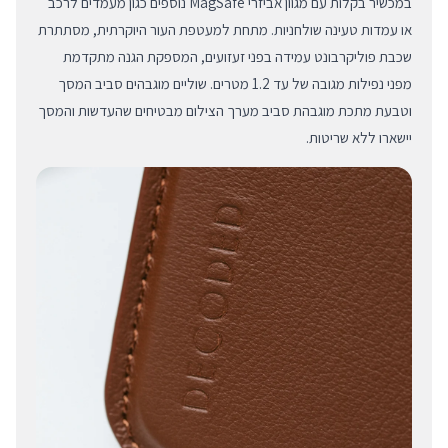
במכשיר בקלות עם מגוון אביזרי MagSafe נוספים כגון מעמדים לרכב
או עמדות טעינה שולחניות. מתחת למעטפת העור היוקרתית, מסתתרת
שכבת פוליקרבונט עמידה בפני זעזועים, המספקת הגנה מתקדמת
מפני נפילות מגובה של עד 1.2 מטרים. שוליים מוגבהים סביב המסך
וטבעת מתכת מוגבהת סביב מערך הצילום מבטיחים שהעדשות והמסך
יישארו ללא שריטות.