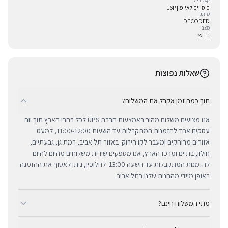
קטגוריה
כיסויים לאייפון 16P
מותג
DECODED
מצב
חדש
שאלות נפוצות
תוך כמה זמן אקבל את המשלוח?
אנו מציעים משלוח מהיר באמצעות חברת UPS לכל רחבי הארץ תוך יום
עסקים אחד להזמנות המתקבלות עד השעות 11:00-12:00, למעט
אזורים מרוחקים ומעבר לקו הירוק. באזור תל אביב, רמת גן, גבעתיים,
חולון, בת ים ומרכז הארץ, אנו מספקים שירות משלוחים מהיום להיום
להזמנות המתקבלות עד השעה 13:00. לחלופין, ניתן לאסוף את ההזמנה
באופן מיידי מהחנות שלנו בתל אביב.
מתי המשלוח חינם?
ב-BUYIPHONE אנו מציעים משלוח מהיר וחינם לכל רחבי הארץ בכל קנייה