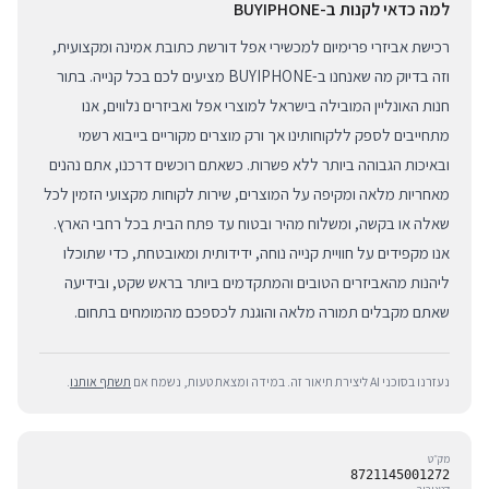
למה כדאי לקנות ב-BUYIPHONE
רכישת אביזרי פרימיום למכשירי אפל דורשת כתובת אמינה ומקצועית,
וזה בדיוק מה שאנחנו ב-BUYIPHONE מציעים לכם בכל קנייה. בתור
חנות האונליין המובילה בישראל למוצרי אפל ואביזרים נלווים, אנו
מתחייבים לספק ללקוחותינו אך ורק מוצרים מקוריים בייבוא רשמי
ובאיכות הגבוהה ביותר ללא פשרות. כשאתם רוכשים דרכנו, אתם נהנים
מאחריות מלאה ומקיפה על המוצרים, שירות לקוחות מקצועי הזמין לכל
שאלה או בקשה, ומשלוח מהיר ובטוח עד פתח הבית בכל רחבי הארץ.
אנו מקפידים על חוויית קנייה נוחה, ידידותית ומאובטחת, כדי שתוכלו
ליהנות מהאביזרים הטובים והמתקדמים ביותר בראש שקט, ובידיעה
שאתם מקבלים תמורה מלאה והוגנת לכספכם מהמומחים בתחום.
נעזרנו בסוכני AI ליצירת תיאור זה. במידה ומצאת טעות, נשמח אם
תשתף אותנו
.
מק״ט
8721145001272