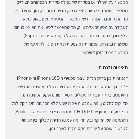
המכשיר על השולחן או במקרה של נפילה מקרית. הכפתורים הצידיים
מכוסים בחומר המאפשר לחיצה רכה, מדויקת ומהירה, תוך שמירה על
תחושת התגובה המקורית של המכשיר. הכיסוי מותאם באופן מלא
לעבודה עם מטענים אלחוטיים, מה שמאפשר לטעון את האייפון בנוחות
ללא צורך בהסרת הכיסוי. המרקם של העור מספק אחיזה (Grip)
משופרת ובטוחה, המפחיתה משמעותית את הסיכון להחלקה של
המכשיר מהיד בזמן השימוש.
תאימות ודגמים
דגם זה תוכנן בדיוק הנדסי עבור מכשירי ה-iPhone 16E וה-iPhone
17E, תוך התחשבות בכל הממדים המדויקים של המכשירים החדשים.
החיתוכים בלייזר עבור הרמקולים, המיקרופונים ושקע הטעינה הם
מדויקים לחלוטין, מה שמבטיח איכות שמע ללא הפרעות וחיבור קל לכל
כבל טעינה. מכיוון ש-DECODED מתמחה באביזרים למכשירי Apple,
ההתאמה היא הדוקה ובטוחה, מה שמונע חדירת לכלוך בין הכיסוי
למכשיר ושומר על יציבות מקסימלית לאורך זמן.