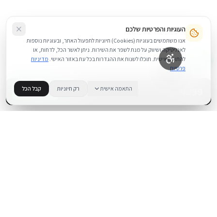
העוגיות והפרטיות שלכם
אנו משתמשים בעוגיות (Cookies) חיוניות לתפעול האתר, ובעוגיות נוספות
לאנליטיקה ושיווק על מנת לשפר את השירות. ניתן לאשר הכל, לדחות, או
להתאים אישית. תוכלו לשנות את ההגדרות בכל עת באזור האישי.
מדיניות
פרטיות
99
₪
התאמה אישית
רק חיוניות
קבל הכל
+
−
BUY NOW
1
במלאי
.
BUYIPHONE
משווק מוצרי אפל בישראל. קונים בקליק עם אחריות אמיתית.