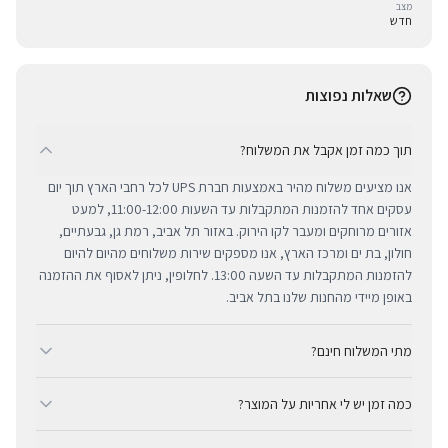
מצב
חדש
שאלות נפוצות
תוך כמה זמן אקבל את המשלוח?
אנו מציעים משלוח מהיר באמצעות חברת UPS לכל רחבי הארץ תוך יום
עסקים אחד להזמנות המתקבלות עד השעות 11:00-12:00, למעט
אזורים מרוחקים ומעבר לקו הירוק. באזור תל אביב, רמת גן, גבעתיים,
חולון, בת ים ומרכז הארץ, אנו מספקים שירות משלוחים מהיום להיום
להזמנות המתקבלות עד השעה 13:00. לחלופין, ניתן לאסוף את ההזמנה
באופן מיידי מהחנות שלנו בתל אביב.
מתי המשלוח חינם?
ב-BUYIPHONE אנו מציעים משלוח מהיר וחינם לכל רחבי הארץ בכל קנייה
כמה זמן יש לי אחריות על המוצר?
מעל ₪300. השירות מתבצע באמצעות חברת UPS, חברת המשלוחים
המובילה והאמינה בישראל. עבור רכישות בסכום נמוך מ-₪300, המשלוח
כל מוצרי אפל החדשים באתר BUYIPHONE מגיעים עם שנה אחת של