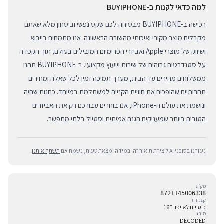
למה כדאי לקנות ב-BUYIPHONE
רכישה ב-BUYIPHONE מבטיחה לכם שקט נפשי וביטחון מלא שאתם
מקבלים מוצר מקורי ואיכותי מהשורה הראשונה. אנו מתמחים בייבוא
ושיווק של מוצרי Apple ואביזרי הפרימיום המובילים בעולם, תוך הקפדה
על סטנדרטים גבוהים של שירות וייעוץ מקצועי. ב-BUYIPHONE תהנו
ממשלוחים מהירים עד הבית, מערך תמיכה זמין לכל שאלה ומחירים
תחרותיים שהופכים את חוויית הקנייה למשתלמת במיוחד. כחנות שחיה
ונושמת את עולם ה-iPhone, אנו בוחרים עבורכם רק את האביזרים
הטובים ביותר שמעניקים הגנה אמיתית וסטייל בלתי מתפשר.
נעזרנו בסוכני AI ליצירת תיאור זה. במידה ומצאת טעות, נשמח אם
תשתף אותנו
.
מק״ט
8721145006338
קטגוריה
כיסויים לאייפון 16E
מותג
DECODED