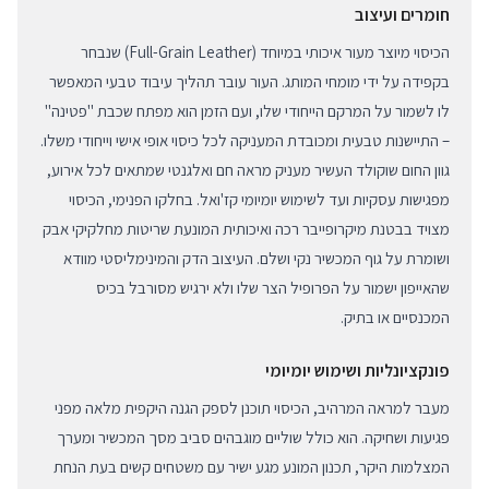
חומרים ועיצוב
הכיסוי מיוצר מעור איכותי במיוחד (Full-Grain Leather) שנבחר
בקפידה על ידי מומחי המותג. העור עובר תהליך עיבוד טבעי המאפשר
לו לשמור על המרקם הייחודי שלו, ועם הזמן הוא מפתח שכבת "פטינה"
– התיישנות טבעית ומכובדת המעניקה לכל כיסוי אופי אישי וייחודי משלו.
גוון החום שוקולד העשיר מעניק מראה חם ואלגנטי שמתאים לכל אירוע,
מפגישות עסקיות ועד לשימוש יומיומי קז'ואל. בחלקו הפנימי, הכיסוי
מצויד בבטנת מיקרופייבר רכה ואיכותית המונעת שריטות מחלקיקי אבק
ושומרת על גוף המכשיר נקי ושלם. העיצוב הדק והמינימליסטי מוודא
שהאייפון ישמור על הפרופיל הצר שלו ולא ירגיש מסורבל בכיס
המכנסיים או בתיק.
פונקציונליות ושימוש יומיומי
מעבר למראה המרהיב, הכיסוי תוכנן לספק הגנה היקפית מלאה מפני
פגיעות ושחיקה. הוא כולל שוליים מוגבהים סביב מסך המכשיר ומערך
המצלמות היקר, תכנון המונע מגע ישיר עם משטחים קשים בעת הנחת