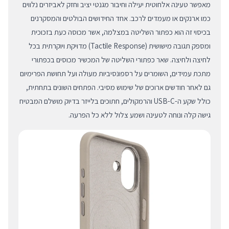
מאפשר טעינה אלחוטית יעילה וחיבור מגנטי יציב וחזק לאביזרים נלווים
כמו ארנקים או מעמדים לרכב. אחד החידושים הבולטים והמסקרנים
בכיסוי זה הוא כפתור השליטה במצלמה, אשר מכוסה כעת בזכוכית
ומספק תגובה מישושית (Tactile Response) מדויקת ויוקרתית בכל
לחיצה ולחיצה. שאר כפתורי השליטה של המכשיר מכוסים בכפתורי
מתכת עמידים, השומרים על רספונסיביות מעולה ועל תחושת הפרימיום
גם לאחר חודשים ארוכים של שימוש מסיבי. הפתחים השונים בתחתית,
כולל שקע ה-USB-C והרמקולים, חתוכים בלייזר בדיוק מושלם המבטיח
גישה קלה ונוחה לטעינה ושמע צלול ללא כל הפרעה.