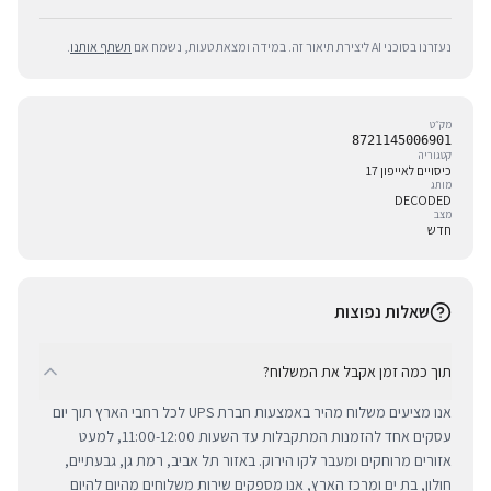
נעזרנו בסוכני AI ליצירת תיאור זה. במידה ומצאת טעות, נשמח אם
תשתף אותנו
.
מק״ט
8721145006901
קטגוריה
כיסויים לאייפון 17
מותג
DECODED
מצב
חדש
שאלות נפוצות
תוך כמה זמן אקבל את המשלוח?
אנו מציעים משלוח מהיר באמצעות חברת UPS לכל רחבי הארץ תוך יום
עסקים אחד להזמנות המתקבלות עד השעות 11:00-12:00, למעט
אזורים מרוחקים ומעבר לקו הירוק. באזור תל אביב, רמת גן, גבעתיים,
חולון, בת ים ומרכז הארץ, אנו מספקים שירות משלוחים מהיום להיום