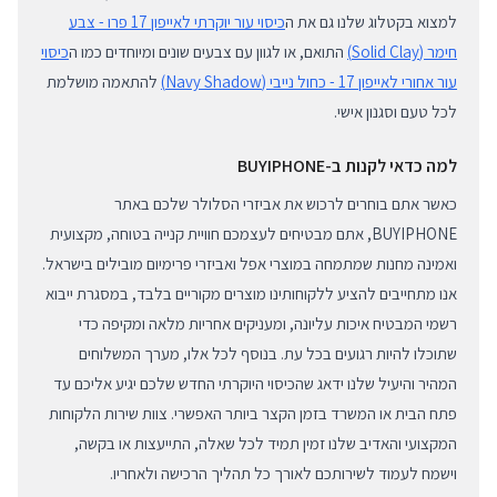
למצוא בקטלוג שלנו גם את ה
כיסוי עור יוקרתי לאייפון 17 פרו - צבע
חימר (Solid Clay)
התואם, או לגוון עם צבעים שונים ומיוחדים כמו ה
כיסוי
עור אחורי לאייפון 17 - כחול נייבי (Navy Shadow)
להתאמה מושלמת
לכל טעם וסגנון אישי.
למה כדאי לקנות ב-BUYIPHONE
כאשר אתם בוחרים לרכוש את אביזרי הסלולר שלכם באתר
BUYIPHONE, אתם מבטיחים לעצמכם חוויית קנייה בטוחה, מקצועית
ואמינה מחנות שמתמחה במוצרי אפל ואביזרי פרימיום מובילים בישראל.
אנו מתחייבים להציע ללקוחותינו מוצרים מקוריים בלבד, במסגרת ייבוא
רשמי המבטיח איכות עליונה, ומעניקים אחריות מלאה ומקיפה כדי
שתוכלו להיות רגועים בכל עת. בנוסף לכל אלו, מערך המשלוחים
המהיר והיעיל שלנו ידאג שהכיסוי היוקרתי החדש שלכם יגיע אליכם עד
פתח הבית או המשרד בזמן הקצר ביותר האפשרי. צוות שירות הלקוחות
המקצועי והאדיב שלנו זמין תמיד לכל שאלה, התייעצות או בקשה,
וישמח לעמוד לשירותכם לאורך כל תהליך הרכישה ולאחריו.