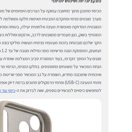
פונקציונליות ושימוש יומיומי
הכיסוי מתוכנן מתוך מחשבה עמוקה על הצרכים היומיומיים של מ
המגנטית המדויקת מאפשרת טעינה אלחוטית יעילה, בטוחה ומהירה, 
המגסייף בשוק, כגון מעמדים ממוגנטים לרכב, ארנקים וסוללות גיב
היקר שלכם מובטחת בזכות מעטפת פנימית העשויה פוליקרבונט ממ
זעזו
מגנים על המסך הקדמי, בעוד המסגרת סביב המצלמה שומרת על
הנחת המכשיר על משטחים מחוספסים. בחלקו הפנימי, הכיסוי מרו
ואיכותית שתוכננה מחדש, השומרת על גב המכשיר מפני שריטות מיק
פתחי הטעינה (USB-C) ופתחי הרמקולים חתוכים ברמת דיו
למחפשים כיסויים למכשירים נוספים, שווה לבדוק את ה-
כיסוי עור אחורי ל