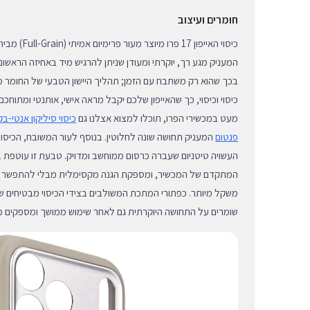
חומרים ועיצוב
המעניק מגע רך, יוקרתי ומעודן שניתן להרגיש מיד באחיזה הראשונה.
בכך שהוא רק משתבח עם הזמן; תהליך היישון הטבעי של החומר מי
כיסוי וכיסוי, כך שהאייפון שלכם יקבל מראה אישי, אותנטי ומתוחכ
מעט במכשירי הפרו, תוכלו למצוא אצלנו גם
פנטום
המעניק תחושה שונה לחלוטין. בנוסף לעור המשובח, הכי
העשויה טיטניום שעברה כרסום ממוחשב ומדויק. טבעת זו עוטפת 
המתקדם של המכשיר, ומספקת הגנה מקסימלית מבלי להתפשר על 
משקל מיותר. כפתורי המתכת המשולבים בצידי הכיסוי מבטיחים ש
שומרים על התחושה היוקרתית גם לאחר שימוש ממושך ומספקים מש