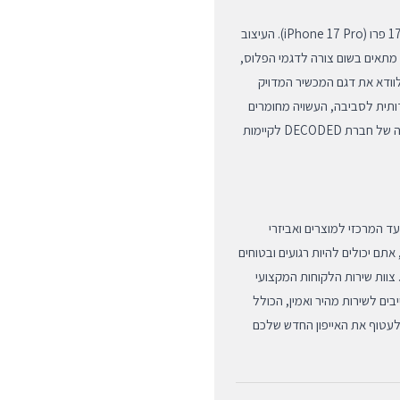
כיסוי עור פרימיום זה מיועד ומותאם באופן בלעדי למכשיר האייפון 17 פרו (iPhone 17 Pro). העיצוב
ו מתאים בשום צורה לדגמי הפלוס,
פון 17, ולכן אנו ממליצים לוודא את דגם המכשיר המדויק
דותית לסביבה, העשויה מחומרים
ממוחזרים לחלוטין וללא שימוש בפלסטיק, המשקפת את מחויבותה של חברת DECODED לקיימות
ל והיעד המרכזי למוצרים ואביזרי
 אתם יכולים להיות רגועים ובטוחים
צוות שירות הלקוחות המקצועי
בים לשירות מהיר ואמין, הכולל
לעטוף את האייפון החדש שלכם