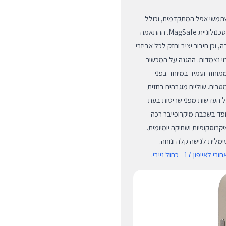
שתמשי אפל המתקדמים, וכולל
מערך מגנטים פנימי ומתקדם המבטיח תאימות חלקה ומושלמת לטכנולוגיית MagSafe. ההתאמה
וכן חיבור יציב וחזק לכל אביזרי
וי נצמדות. ההגנה על המכשיר
וחזר ועמיד במיוחד בפני
עים, המספקת הגנה מרשימה מפני נפילות מגובה של עד 1.2 מטרים. שוליים מוגבהים בחזית
 העדשות מפני שריטות בעת
פד בשכבת מיקרופייבר רכה
רוסקופיות ושחיקה יומיומית.
ק אופטימלית לגישה קלה ונוחה.
אייפון 17 - כחול נייבי
.