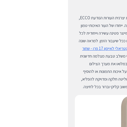
כיסוי האייפון 17 פרו מיוצר מעור פרימיום אמיתי (Full-Grain) מבית יצרנית העורות הנודעת ECCO,
 ייחודו של העור האיכותי טמון
יצר פטינה עשירה וייחודית לכל
ם ככל שיעבור הזמן. למראה שונה
כיסוי סיליקון אנטי-בקטריאלי לאייפון 17 פרו - שחור
סוי משלב טבעת מצלמה חדשנית
במלואו את מערך הצילום
איכות התמונות או להוסיף
ליטה חלקה ומדויקת להפליא,
וב קליקי וברור בכל לחיצה.