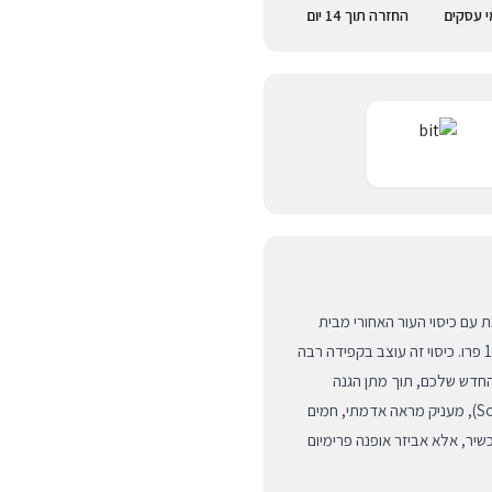
החזרה תוך 14 יום
 עם כיסוי העור האחורי מבית
המותג העולמי DECODED, המיועד במיוחד עבור מכשירי אייפון 17 פרו. כיסוי זה עוצב בקפידה רבה
החדש שלכם, תוך מתן הגנה
יומיומית אמינה וסטייל על-זמני. הגוון הייחודי, צבע חימר (Solid Clay), מעניק מראה אדמתי, חמים
כשיר, אלא אביזר אופנה פרימיום