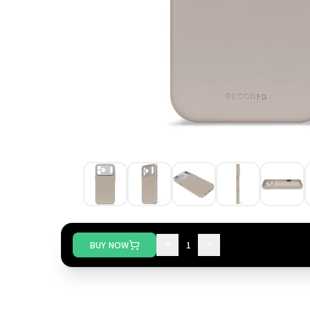
+
−
BUY NOW
1