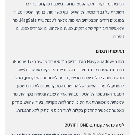
קפיצית ומדויקת, וחלקו הפנימי מרופד בשכבת מיקרופייבר רכה
השומרת על גב הזכוכית של האייפון נקי משריטות. בנוסף, הכיסוי מצויד
במגנטים חזקים המבטיחים תאימות מלאה לטכנולוגיית MagSafe, מה
שמאפשר חיבור קל של ארנקים, מטענים אלחוטיים ואביזרים מגנטיים
נוספים.
תאימות ודגמים
דגם ה-Navy Shadow תוכנן בדיוק הנדסי עבור מכשיר ה-iPhone 17
בגרסתו הסטנדרטית. החיתוכים הלייזריים המדויקים מאפשרים גישה
חופשית ונוחה לכל יציאות המכשיר, הרמקולים ופתחי המיקרופון, מבלי
להפריע לתפקוד השוטף של החיישנים המתקדמים או לאיכות השמע.
המבנה הארגונומי של הכיסוי מבטיח אחיזה יציבה ובטוחה בכף היד, מה
שמפחית משמעותית את הסיכוי להחלקות מקריות, בעוד שהעיצוב הדק
מאפשר למכשיר להחליק בקלות לתוך הכיס או לתיק ללא התנגדות.
למה כדאי לקנות ב-BUYIPHONE