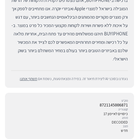
ברכישה ב-BUYIPHONE, אתם מצטרפים לקהילת הלקוחות של הרשת
המובילה בישראל למוצרי Apple ואביזרי יוקרה. אנו מתחייבים לספק אך
ורק מוצרים מקוריים מהמותגים הבינלאומיים הנחשבים ביותר, עם דגש
על איכות ללא פשרות ושירות לקוחות מקצועי המכיר כל פרט במוצר. ב-
BUYIPHONE תיהנו ממשלוחים מהירים עד פתח הבית, אחריות מלאה
על כל רכישה ומחירים תחרותיים המאפשרים לכם לצייד את המכשיר
שלכם באביזרים הטובים ביותר בעולם במחיר המשתלם ביותר בשוק
הישראלי.
נעזרנו בסוכני AI ליצירת תיאור זה. במידה ומצאת טעות, נשמח אם
תשתף אותנו
.
מק״ט
8721145006871
קטגוריה
כיסויים לאייפון 17
מותג
DECODED
מצב
חדש