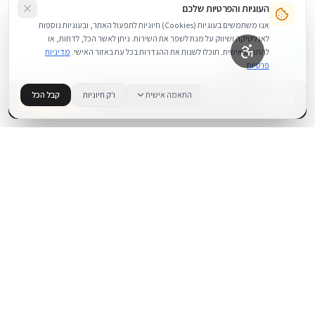
העוגיות והפרטיות שלכם
אנו משתמשים בעוגיות (Cookies) חיוניות לתפעול האתר, ובעוגיות נוספות
לאנליטיקה ושיווק על מנת לשפר את השירות. ניתן לאשר הכל, לדחות, או
להתאים אישית. תוכלו לשנות את ההגדרות בכל עת באזור האישי.
מדיניות
פרטיות
199
₪
התאמה אישית
רק חיוניות
קבל הכל
בדוק זמינות
.
BUYIPHONE
משווק מוצרי אפל בישראל. קונים בקליק עם אחריות אמיתית.
א׳–ה׳: 10:00–18:00
לאונרדו דה וינצ׳י 9, תל אביב