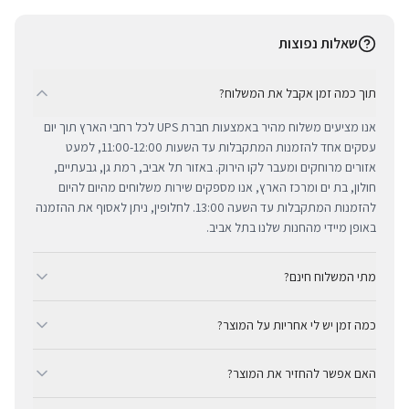
שאלות נפוצות
תוך כמה זמן אקבל את המשלוח?
אנו מציעים משלוח מהיר באמצעות חברת UPS לכל רחבי הארץ תוך יום
עסקים אחד להזמנות המתקבלות עד השעות 11:00-12:00, למעט
אזורים מרוחקים ומעבר לקו הירוק. באזור תל אביב, רמת גן, גבעתיים,
חולון, בת ים ומרכז הארץ, אנו מספקים שירות משלוחים מהיום להיום
להזמנות המתקבלות עד השעה 13:00. לחלופין, ניתן לאסוף את ההזמנה
באופן מיידי מהחנות שלנו בתל אביב.
מתי המשלוח חינם?
ב-BUYIPHONE אנו מציעים משלוח מהיר וחינם לכל רחבי הארץ בכל קנייה
כמה זמן יש לי אחריות על המוצר?
מעל ₪300. השירות מתבצע באמצעות חברת UPS, חברת המשלוחים
המובילה והאמינה בישראל. עבור רכישות בסכום נמוך מ-₪300, המשלוח
כל מוצרי אפל החדשים באתר BUYIPHONE מגיעים עם שנה אחת של
המהיר זמין בעלות נוחה של ₪35 בלבד.
האם אפשר להחזיר את המוצר?
אחריות יבואן רשמית ומלאה, הניתנת למימוש בכל מעבדות השירות
המורשות בישראל. עבור מוצרים שאינם חדשים, תקופת האחריות
כן, ניתן להחזיר מוצר תוך 14 יום מקבלתו בכפוף לתקנון ההחזרות שלנו.