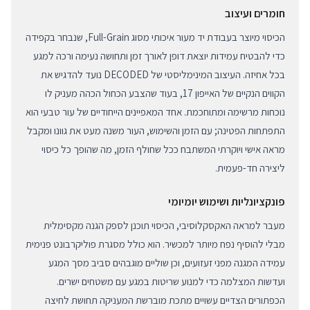
חומרים ועיצוב
הכיסוי מיוצר בעבודת יד מעור איכותי מסוג Full-Grain, שנבחר בקפידה
כדי להבטיח עמידות יוצאת דופן לאורך זמן ותחושה נעימה ורכה למגע
בכל אחיזה. העיצוב המינימליסטי של DECODED נועד להדגיש את
הקווים הנקיים של האייפון 17, בעוד שהצבע הכחול הכהה מעניק לו
נוכחות מרשימה ומתוחכמת. אחד המאפיינים הייחודיים של עור טבעי הוא
התפתחות הפטינה; עם הזמן והשימוש, העור משנה מעט את גוונו ומקבל
מראה אישי ויוקרתי המשתבח ככל שחולף הזמן, מה שהופך כל כיסוי
ליצירה חד-פעמית.
פונקציונליות ושימוש יומיומי
מעבר למראה האקסקלוסיבי, הכיסוי תוכנן לספק הגנה מקסימלית
מבלי להוסיף נפח מיותר למכשיר. הוא כולל מסגרת פוליקרבונט פנימית
עמידה המגנה מפני זעזועים, וכן שוליים מוגבהים סביב מסך המגע
ועדשות המצלמה כדי למנוע שריטות במגע עם משטחים ישרים.
הכפתורים הצדיים עשויים מתכת מוברשת המעניקה תחושת לחיצה