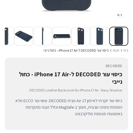
8
/
1
בית
חנות
כיסוי עור DECODED ל-iPhone 17 Air - כחול נייבי
DECODED
כיסוי עור DECODED ל-iPhone 17 Air - כחול
נייבי
DECODED Leather Backcover for iPhone 17 Air - Navy Shadow
כיסוי עור יוקרתי לאייפון 17 Air מבית DECODED. עשוי עור ECCO מלא
המפתח פטינה טבעית, תומך ב-MagSafe וכולל הגנה מתקדמת
באמצעות מעטפת פוליקרבונט.