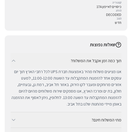
קטגוריה
כיסויים לאייפון 17A
מותג
DECODED
מצב
חדש
שאלות נפוצות
תוך כמה זמן אקבל את המשלוח?
אנו מציעים משלוח מהיר באמצעות חברת UPS לכל רחבי הארץ תוך יום
עסקים אחד להזמנות המתקבלות עד השעות 11:00-12:00, למעט
אזורים מרוחקים ומעבר לקו הירוק. באזור תל אביב, רמת גן, גבעתיים,
חולון, בת ים ומרכז הארץ, אנו מספקים שירות משלוחים מהיום להיום
להזמנות המתקבלות עד השעה 13:00. לחלופין, ניתן לאסוף את ההזמנה
באופן מיידי מהחנות שלנו בתל אביב.
מתי המשלוח חינם?
ב-BUYIPHONE אנו מציעים משלוח מהיר וחינם לכל רחבי הארץ בכל קנייה