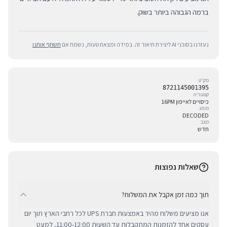
ברמה הגבוהה ביותר בשוק.
נעזרנו בסוכני AI ליצירת תיאור זה. במידה ומצאת טעות, נשמח אם
תשתף אותנו
.
מק״ט
8721145001395
קטגוריה
כיסויים לאייפון 16PM
מותג
DECODED
מצב
חדש
שאלות נפוצות
תוך כמה זמן אקבל את המשלוח?
אנו מציעים משלוח מהיר באמצעות חברת UPS לכל רחבי הארץ תוך יום
עסקים אחד להזמנות המתקבלות עד השעות 11:00-12:00, למעט