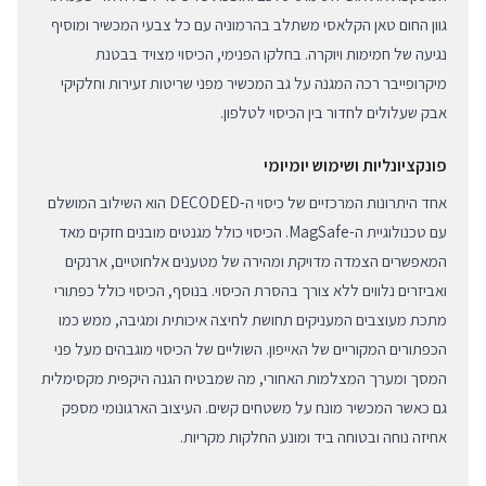
גוון החום טאן הקלאסי משתלב בהרמוניה עם כל צבעי המכשיר ומוסיף
נגיעה של חמימות ויוקרה. בחלקו הפנימי, הכיסוי מצויד בבטנת
מיקרופייבר רכה המגנה על גב המכשיר מפני שריטות זעירות וחלקיקי
אבק שעלולים לחדור בין הכיסוי לטלפון.
פונקציונליות ושימוש יומיומי
אחד היתרונות המרכזיים של כיסוי ה-DECODED הוא השילוב המושלם
עם טכנולוגיית ה-MagSafe. הכיסוי כולל מגנטים מובנים חזקים מאד
המאפשרים הצמדה מדויקת ומהירה של מטענים אלחוטיים, ארנקים
ואביזרים נלווים ללא צורך בהסרת הכיסוי. בנוסף, הכיסוי כולל כפתורי
מתכת מעוצבים המעניקים תחושת לחיצה איכותית ומגיבה, ממש כמו
הכפתורים המקוריים של האייפון. השוליים של הכיסוי מוגבהים מעל פני
המסך ומערך המצלמות האחורי, מה שמבטיח הגנה היקפית מקסימלית
גם כאשר המכשיר מונח על משטחים קשים. העיצוב הארגונומי מספק
אחיזה נוחה ובטוחה ביד ומונע החלקות מקריות.