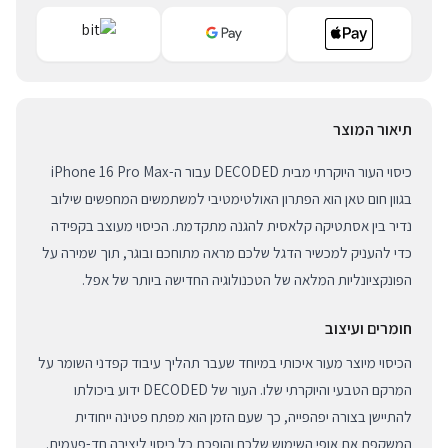
תיאור המוצר
כיסוי העור היוקרתי מבית DECODED עבור ה-iPhone 16 Pro Max
בגוון חום טאן הוא הפתרון האולטימטיבי למשתמשים המחפשים שילוב
נדיר בין אסתטיקה קלאסית להגנה מתקדמת. הכיסוי מעוצב בקפידה
כדי להעניק למכשיר הדגל שלכם מראה מתוחכם ובוגר, תוך שמירה על
הפונקציונליות המלאה של הטכנולוגיה החדישה ביותר של אפל.
חומרים ועיצוב
הכיסוי מיוצר מעור איכותי במיוחד שעבר תהליך עיבוד קפדני השומר על
המרקם הטבעי והיוקרתי שלו. העור של DECODED ידוע ביכולתו
להתיישן בצורה יפהפייה, כך שעם הזמן הוא מפתח פטינה ייחודית
המשקפת את אופי השימוש שלכם והופכת כל כיסוי ליצירה חד-פעמית.