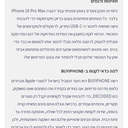
תאימות ודגמים
כיסוי זה תוכנן והונדס באופן ספציפי עבור דגם ה-iPhone 16 Pro Max
בלבד. כל הפתחים והחיתוכים בוצעו בדיוק מיקרוסקופי כדי להבטיח
גישה חופשית לחיבור ה-USB-C החדש, לרמקולים ולמיקרופונים של
המכשיר. הכיסוי לוקח בחשבון את המידות המדויקות של דגם הפרו מקס
ומצליח להעניק לו הגנה מלאה מבלי להפוך אותו למגושם או כבד מדי
בכיס. הוא מתאים למשתמשים שמעריכים מינימליזם ומחפשים אביזר
שיגן על המכשיר שלהם מבלי להסתיר את עיצוב הפרימיום שלו.
למה כדאי לקנות ב-BUYIPHONE
רשת BUYIPHONE היא היעד המוביל בישראל למוצרי Apple ואביזרים
נלווים מדרגת פרימיום. אנו בוחרים בקפידה את המותגים שאנו משווקים,
כמו DECODED, כדי להבטיח שקהל לקוחותינו יקבל רק מוצרים
מקוריים, איכותיים ועמידים. ברכישה אצלנו אתם נהנים מחוויית קנייה
בטוחה, שירות לקוחות מקצועי הזמין לכל שאלה, ואספקה מהירה עד
פתח הבית. אנחנו מבינים שהאייפון שלכם הוא השקעה משמעותית, ולכן
אנו מציעים רק את הטוב ביותר כדי לשמור עליו ולהחמיא לו עם אביזרים