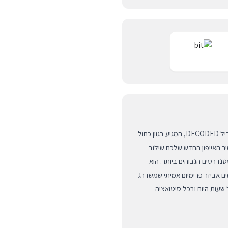
הכירו את כיסוי העור היוקרתי לאייפון 16 מבית המותג העולמי המוביל DECODED, המגיע בגוון כחול
יר האייפון החדש שלכם שילוב
נדרטים הגבוהים ביותר. הוא
ם אביזר פרימיום אמיתי שמשדרג
שעות היום ובכל סיטואציה