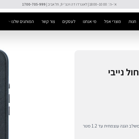
🚚 משלוח מהיר חינם מעל ₪300
חנות
מוצרי אפל
מי אנחנו
לעסקים
צור קשר
המותגים שלנו
עור ל-iPhone 16 - כחול נייבי
כיסוי עור פרימיום לאייפון 16 בצבע כחול נייבי מבית DECODED. משלב הגנה עוצמתית עד 1.2 מטר