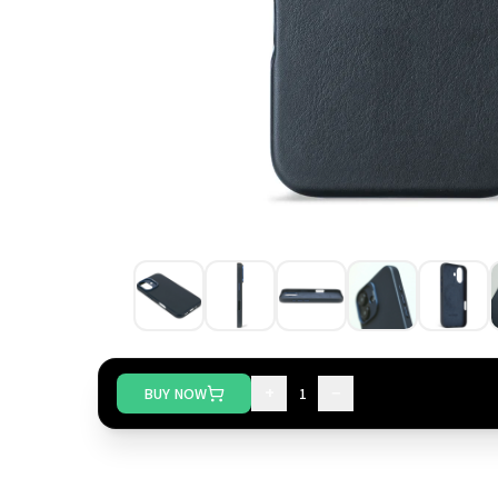
+
−
BUY NOW
1