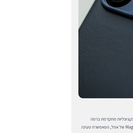
היוקרתי, הכיסוי של DECODED מציע פונקציונליות מתקדמת ברמה
הגבוהה ביותר. הוא כולל תמיכה מובנית ומלאה בטכנולוגיית MagSafe של אפל, המאפשרת טעינה