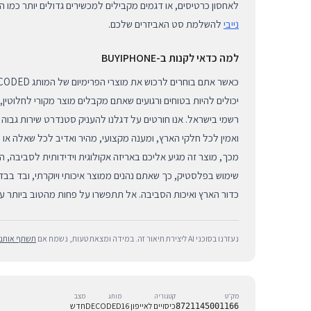
לאחסון כרטיסים, או דגמים מקבילים למכשירים גדולים יותר כמו ה
נייבי
להשלמת סט האביזרים שלכם.
למה כדאי לקנות ב-BUYIPHONE
יכולים להיות בטוחים ורגועים שאתם מקבלים מוצר מקורי לחלוטין,
רשמי בישראל. אנו חורטים על דגלנו להעניק סטנדרט שירות גבוה
ואמין לכל חלקי הארץ, ומענה מקצועי, מהיר ואדיב לכל שאלה או 
מכך, מוצר זה מגיע אליכם באריזה אקולוגית וידידותית לסביבה, 
שימוש בפלסטיק, כך שאתם נהנים ממוצר איכותי ויוקרתי, ובד ב
כדור הארץ ואיכות הסביבה. אל תתפשרו על פחות מהטוב ביותר עבו
נעזרנו בסוכני AI ליצירת תיאור זה. במידה ומצאת טעות, נשמח אם
תשתף אותנו
מק״ט
קטגוריה
מותג
מצב
כיסויים לאייפון 16
DECODED
חדש
8721145001166