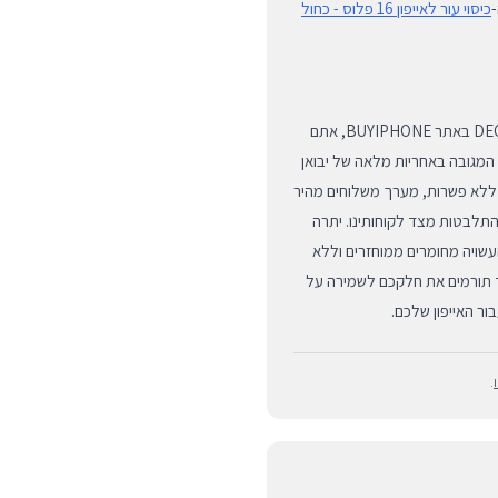
-
כיסוי עור לאייפון 16 פלוס - כחול
כאשר אתם בוחרים לרכוש את מוצרי הפרימיום של המותג DECODED באתר BUYIPHONE, אתם
 המגובה באחריות מלאה של יבואן
 ללא פשרות, מערך משלוחים מהיר
התלבטות מצד לקוחותינו. יתרה
העשויה מחומרים ממוחזרים וללא
בד תורמים את חלקכם לשמירה על
ר האייפון שלכם.
.