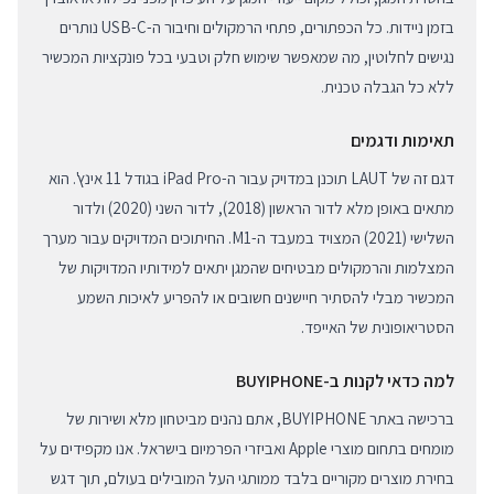
בזמן ניידות. כל הכפתורים, פתחי הרמקולים וחיבור ה-USB-C נותרים
נגישים לחלוטין, מה שמאפשר שימוש חלק וטבעי בכל פונקציות המכשיר
ללא כל הגבלה טכנית.
תאימות ודגמים
דגם זה של LAUT תוכנן במדויק עבור ה-iPad Pro בגודל 11 אינץ'. הוא
מתאים באופן מלא לדור הראשון (2018), לדור השני (2020) ולדור
השלישי (2021) המצויד במעבד ה-M1. החיתוכים המדויקים עבור מערך
המצלמות והרמקולים מבטיחים שהמגן יתאים למידותיו המדויקות של
המכשיר מבלי להסתיר חיישנים חשובים או להפריע לאיכות השמע
הסטריאופונית של האייפד.
למה כדאי לקנות ב-BUYIPHONE
ברכישה באתר BUYIPHONE, אתם נהנים מביטחון מלא ושירות של
מומחים בתחום מוצרי Apple ואביזרי הפרמיום בישראל. אנו מקפידים על
בחירת מוצרים מקוריים בלבד ממותגי העל המובילים בעולם, תוך דגש