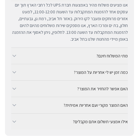
אנו מציעים משלוח מהיר באמצעות חברת UPS לכל רחבי הארץ תוך יום
עסקים אחד להזמנות המתקבלות עד השעות 11:00-12:00, למעט
אזורים מרוחקים ומעבר לקו הירוק. באזור תל אביב, רמת גן, גבעתיים,
חולון, בת ים ומרכז הארץ, אנו מספקים שירות משלוחים מהיום להיום
להזמנות המתקבלות עד השעה 13:00. לחלופין, ניתן לאסוף את ההזמנה
באופן מיידי מהחנות שלנו בתל אביב.
מתי המשלוח חינם?
ב-BUYIPHONE אנו מציעים משלוח מהיר וחינם לכל רחבי הארץ בכל קנייה
כמה זמן יש לי אחריות על המוצר?
מעל ₪300. השירות מתבצע באמצעות חברת UPS, חברת המשלוחים
המובילה והאמינה בישראל. עבור רכישות בסכום נמוך מ-₪300, המשלוח
כל מוצרי אפל החדשים באתר BUYIPHONE מגיעים עם שנה אחת של
המהיר זמין בעלות נוחה של ₪35 בלבד.
האם אפשר להחזיר את המוצר?
אחריות יבואן רשמית ומלאה, הניתנת למימוש בכל מעבדות השירות
המורשות בישראל. עבור מוצרים שאינם חדשים, תקופת האחריות
כן, ניתן להחזיר מוצר תוך 14 יום מקבלתו בכפוף לתקנון ההחזרות שלנו.
המדויקת מצוינת בצורה ברורה ונגישה בדף המוצר הספציפי. מרכז
האם המוצר מקורי ועם אחריות אמיתית?
חשוב לציין כי לא ניתן לקבל זיכוי עבור מוצרים שנפתחו מאריזתם
השירות המקצועי שלנו עומד לרשותך תמיד כדי להעניק מענה מהיר
המקורית או כאלו שנעשה בהם שימוש. ההחזר הכספי יבוצע באמצעי
בהחלט. BUYIPHONE היא יבואן רשמי ומשווק מורשה. כל המוצרים
ומכבד לכל צורך.
התשלום המקורי, בתנאי שהמוצר נותר במצבו החדש והמקורי.
אילו אמצעי תשלום אתם מקבלים?
מקוריים לחלוטין ומגיעים עם אחריות יבואן אמיתית — לא אפור ולא
מקביל.
ב-BUYIPHONE ניתן לשלם באמצעות כרטיסי אשראי, Apple Pay,