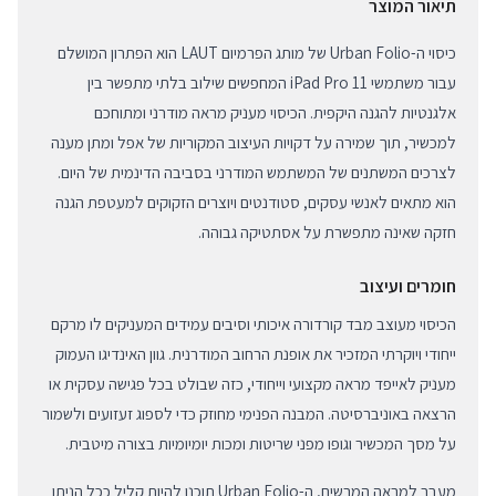
תיאור המוצר
כיסוי ה-Urban Folio של מותג הפרמיום LAUT הוא הפתרון המושלם
עבור משתמשי iPad Pro 11 המחפשים שילוב בלתי מתפשר בין
אלגנטיות להגנה היקפית. הכיסוי מעניק מראה מודרני ומתוחכם
למכשיר, תוך שמירה על דקויות העיצוב המקוריות של אפל ומתן מענה
לצרכים המשתנים של המשתמש המודרני בסביבה הדינמית של היום.
הוא מתאים לאנשי עסקים, סטודנטים ויוצרים הזקוקים למעטפת הגנה
חזקה שאינה מתפשרת על אסתטיקה גבוהה.
חומרים ועיצוב
הכיסוי מעוצב מבד קורדורה איכותי וסיבים עמידים המעניקים לו מרקם
ייחודי ויוקרתי המזכיר את אופנת הרחוב המודרנית. גוון האינדיגו העמוק
מעניק לאייפד מראה מקצועי וייחודי, כזה שבולט בכל פגישה עסקית או
הרצאה באוניברסיטה. המבנה הפנימי מחוזק כדי לספוג זעזועים ולשמור
על מסך המכשיר וגופו מפני שריטות ומכות יומיומיות בצורה מיטבית.
מעבר למראה המרשים, ה-Urban Folio תוכנן להיות קליל ככל הניתן