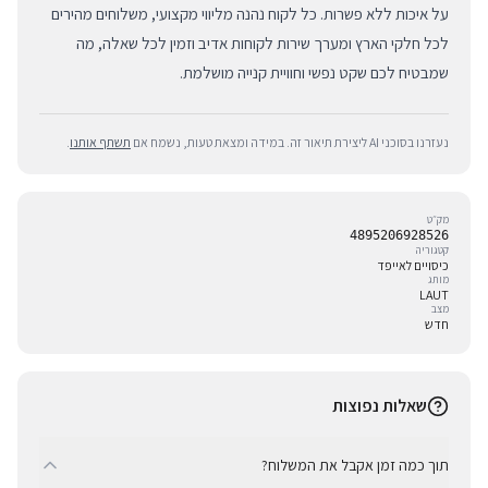
על איכות ללא פשרות. כל לקוח נהנה מליווי מקצועי, משלוחים מהירים
לכל חלקי הארץ ומערך שירות לקוחות אדיב וזמין לכל שאלה, מה
שמבטיח לכם שקט נפשי וחוויית קנייה מושלמת.
נעזרנו בסוכני AI ליצירת תיאור זה. במידה ומצאת טעות, נשמח אם
תשתף אותנו
.
מק״ט
4895206928526
קטגוריה
כיסויים לאייפד
מותג
LAUT
מצב
חדש
שאלות נפוצות
תוך כמה זמן אקבל את המשלוח?