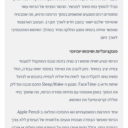
מבלי להוסיף נפח מיותר למכשיר. הגימור הפנימי של הכיסוי עשוי
מחומרים רכים המונעים שפשופים במסך הרטינה הרגיש, מה שמבטיח
שהאייפד שלכם יישאר במצב חדש לאורך זמן רב. העיצוב הארגונומי
מאפשר אחיזה בטוחה ומונע החלקה מהיד במהלך השימוש האינטנסיבי
לאורך היום.
פונקציונליות ושימוש יומיומי
הכיסוי מציע חוויית שימוש רב-גונית בזכות מבנה המתקפל למעמד
צפייה יציב במיוחד. ניתן להציב את האייפד במספר זוויות עבודה, החל
מזווית נוחה להקלדה ועד לזווית אידיאלית לצפייה בתכנים או לניהול
שיחות וידאו ב-FaceTime. מנגנון ה-Sleep/Wake החכם מכבה ומדליק
את המסך באופן אוטומטי עם פתיחת וסגירת הכיסוי, מה שחוסך בחיי
סוללה יקרים ומייעל את השימוש.
אחד היתרונות המשמעותיים הוא התמיכה המלאה ב-Apple Pencil.
הכיסוי מאפשר הצמדה מגנטית וטעינה אלחוטית של העיפרון ללא צורך
בהסרת המגן, וכולל מקום ייעודי המגן על העיפרון מפני נפילות או אובדן