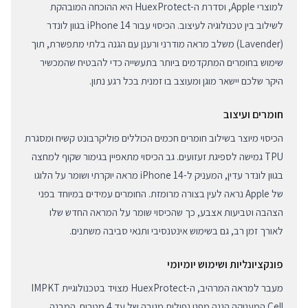
למוצרי Apple, וסדרת ה-HuexProtect היא ההוכחה המובהקת
לשילוב בין טכנולוגיה לעיצוב. הכיסוי עבור iPhone 14 בגוון לונדר
(Lavender) משלב מראה מודרני ורענן עם הגנה בלתי מתפשרת, תוך
שימוש בחומרים המתקדמים ביותר בתעשייה כדי להבטיח שהמכשיר
היקר שלכם יישאר מוגן ומעוצב בו זמנית בכל רגע נתון.
חומרים ועיצוב
הכיסוי מיוצר בשילוב חומרים חכמים הכוללים פוליקרבונט קשיח ומסגרת
TPU גמישה לספיגת זעזועים. גב הכיסוי מתאפיין בגימור שקוף למחצה
בגוון לונדר עדין, המעניק ל-iPhone 14 מראה יוקרתי ושומר על הלוגו
של Apple נראה לעין בצורה מרומזת. החומרים עמידים במיוחד בפני
הצהבה וטביעות אצבע, כך שהכיסוי שומר על המראה החדש שלו
לאורך זמן רב, גם בשימוש אינטנסיבי ותנאי סביבה משתנים.
פונקציונליות ושימוש יומיומי
מעבר למראה המרהיב, ה-HuexProtect מצויד בטכנולוגיית IMPKT
Cell המעניקה הגנה מפני נפילות מגובה של עד 4 מטרים. המבנה