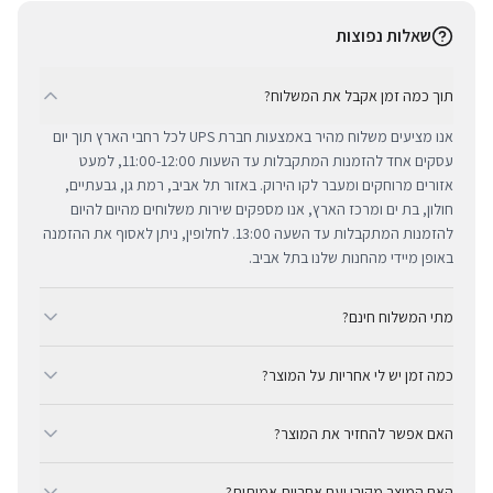
שאלות נפוצות
תוך כמה זמן אקבל את המשלוח?
אנו מציעים משלוח מהיר באמצעות חברת UPS לכל רחבי הארץ תוך יום
עסקים אחד להזמנות המתקבלות עד השעות 11:00-12:00, למעט
אזורים מרוחקים ומעבר לקו הירוק. באזור תל אביב, רמת גן, גבעתיים,
חולון, בת ים ומרכז הארץ, אנו מספקים שירות משלוחים מהיום להיום
להזמנות המתקבלות עד השעה 13:00. לחלופין, ניתן לאסוף את ההזמנה
באופן מיידי מהחנות שלנו בתל אביב.
מתי המשלוח חינם?
ב-BUYIPHONE אנו מציעים משלוח מהיר וחינם לכל רחבי הארץ בכל קנייה
כמה זמן יש לי אחריות על המוצר?
מעל ₪300. השירות מתבצע באמצעות חברת UPS, חברת המשלוחים
המובילה והאמינה בישראל. עבור רכישות בסכום נמוך מ-₪300, המשלוח
כל מוצרי אפל החדשים באתר BUYIPHONE מגיעים עם שנה אחת של
המהיר זמין בעלות נוחה של ₪35 בלבד.
האם אפשר להחזיר את המוצר?
אחריות יבואן רשמית ומלאה, הניתנת למימוש בכל מעבדות השירות
המורשות בישראל. עבור מוצרים שאינם חדשים, תקופת האחריות
כן, ניתן להחזיר מוצר תוך 14 יום מקבלתו בכפוף לתקנון ההחזרות שלנו.
המדויקת מצוינת בצורה ברורה ונגישה בדף המוצר הספציפי. מרכז
האם המוצר מקורי ועם אחריות אמיתית?