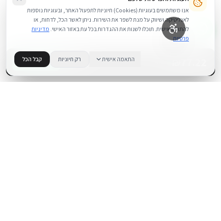
אנו משתמשים בעוגיות (Cookies) חיוניות לתפעול האתר, ובעוגיות נוספות
לאנליטיקה ושיווק על מנת לשפר את השירות. ניתן לאשר הכל, לדחות, או
להתאים אישית. תוכלו לשנות את ההגדרות בכל עת באזור האישי.
מדיניות
פרטיות
77.22
₪
התאמה אישית
רק חיוניות
קבל הכל
+
−
BUY NOW
1
במלאי
.
BUYIPHONE
משווק מוצרי אפל בישראל. קונים בקליק עם אחריות אמיתית.
א׳–ה׳: 10:00–18:00
לאונרדו דה וינצ׳י 9, תל אביב