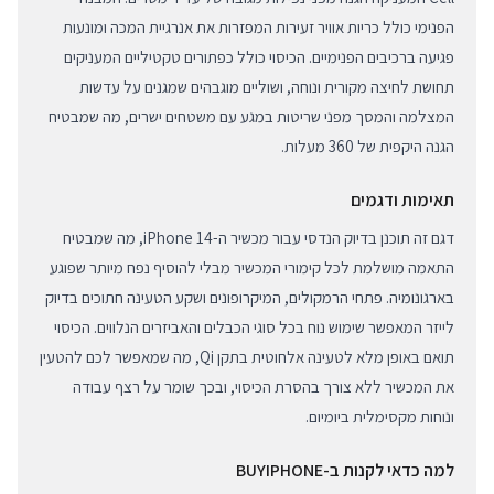
הפנימי כולל כריות אוויר זעירות המפזרות את אנרגיית המכה ומונעות
פגיעה ברכיבים הפנימיים. הכיסוי כולל כפתורים טקטיליים המעניקים
תחושת לחיצה מקורית ונוחה, ושוליים מוגבהים שמגנים על עדשות
המצלמה והמסך מפני שריטות במגע עם משטחים ישרים, מה שמבטיח
הגנה היקפית של 360 מעלות.
תאימות ודגמים
דגם זה תוכנן בדיוק הנדסי עבור מכשיר ה-iPhone 14, מה שמבטיח
התאמה מושלמת לכל קימורי המכשיר מבלי להוסיף נפח מיותר שפוגע
בארגונומיה. פתחי הרמקולים, המיקרופונים ושקע הטעינה חתוכים בדיוק
לייזר המאפשר שימוש נוח בכל סוגי הכבלים והאביזרים הנלווים. הכיסוי
תואם באופן מלא לטעינה אלחוטית בתקן Qi, מה שמאפשר לכם להטעין
את המכשיר ללא צורך בהסרת הכיסוי, ובכך שומר על רצף עבודה
ונוחות מקסימלית ביומיום.
למה כדאי לקנות ב-BUYIPHONE