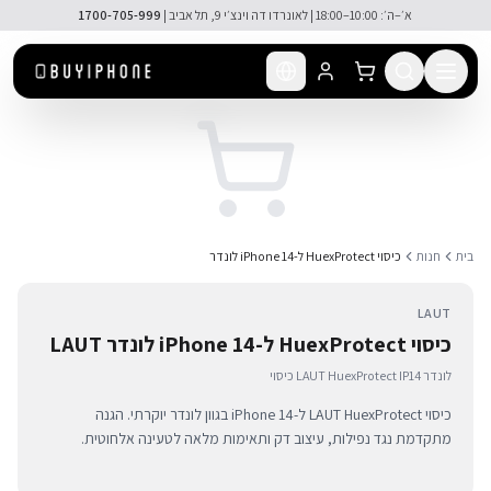
לג לתוכן הראשי
א׳–ה׳: 10:00–18:00 | לאונרדו דה וינצ׳י 9, תל אביב |
1700-705-999
בית
חנות
כיסוי HuexProtect ל-iPhone 14 לונדר
LAUT
כיסוי HuexProtect ל-iPhone 14 לונדר LAUT
כיסוי LAUT HuexProtect IP14 לונדר
כיסוי LAUT HuexProtect ל-iPhone 14 בגוון לונדר יוקרתי. הגנה
מתקדמת נגד נפילות, עיצוב דק ותאימות מלאה לטעינה אלחוטית.