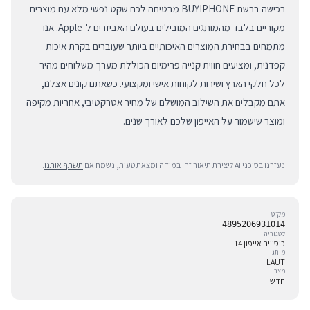
רכישה ברשת BUYIPHONE מבטיחה לכם שקט נפשי מלא עם מוצרים
מקוריים בלבד מהמותגים המובילים בעולם האביזרים ל-Apple. אנו
מתמחים בבחירת המוצרים האיכותיים ביותר שעוברים בקרת איכות
קפדנית, ומציעים חווית קנייה פרימיום הכוללת מערך משלוחים מהיר
לכל חלקי הארץ ושירות לקוחות אישי ומקצועי. כשאתם קונים אצלנו,
אתם מקבלים את השילוב המושלם של מחיר אטרקטיבי, אחריות מקיפה
ומוצר שישמור על האייפון שלכם לאורך שנים.
נעזרנו בסוכני AI ליצירת תיאור זה. במידה ומצאת טעות, נשמח אם
תשתף אותנו
.
מק״ט
4895206931014
קטגוריה
כיסויים אייפון 14
מותג
LAUT
מצב
חדש