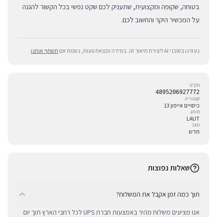
בטוחה, שקופה ומקצועית, שתעניק לכם שקט נפשי בכל הקשור להגנה
על המכשיר היקר והחשוב לכם.
נעזרנו בסוכני AI ליצירת תיאור זה. במידה ומצאת טעות, נשמח אם
תשתף אותנו
.
מק״ט
4895206927772
קטגוריה
כיסויים אייפון 13
מותג
LAUT
מצב
חדש
שאלות נפוצות
תוך כמה זמן אקבל את המשלוח?
אנו מציעים משלוח מהיר באמצעות חברת UPS לכל רחבי הארץ תוך יום