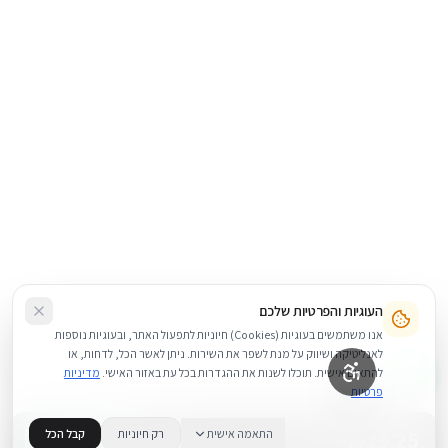
העוגיות והפרטיות שלכם
אנו משתמשים בעוגיות (Cookies) חיוניות לתפעול האתר, ובעוגיות נוספות
לאנליטיקה ושיווק על מנת לשפר את השירות. ניתן לאשר הכל, לדחות, או
להתאים אישית. תוכלו לשנות את ההגדרות בכל עת באזור האישי.
מדיניות
פרטיות
29.25
₪
התאמה אישית
רק חיוניות
קבל הכל
+
−
BUY NOW
1
במלאי