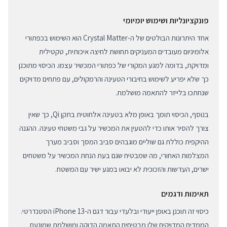
פונקציונליות ושימוש יומיומי
אחד היתרונות הבולטים של ה-Crystal Matter הוא השימוש בכפתורי
אלומיניום מעובדים המעניקים תחושת לחיצה איכותית, טקטילית
ומדויקת, בדומה למגע המקורי של כפתורי המכשיר עצמו. הכיסוי מתוכנן
כך שלא יפריע לשימוש בחיבורי הטעינה והרמקולים, עם פתחים מדויקים
שנחתכו בלייזר להתאמה מושלמת.
בנוסף, הכיסוי תומך באופן מלא בטעינה אלחוטית בתקן Qi, כך שאין
צורך להסיר אותו כדי להטעין את המכשיר על גבי משטחי טעינה. ההגנה
ההיקפית כוללת גם שוליים מוגבהים סביב המסך וסביב מערך
המצלמות האחורי, מה שמבטיח שגם בעת הנחת המכשיר על משטחים
ישרים, העדשות והזכוכית לא יבואו במגע ישיר עם המשטח.
תאימות ודגמים
כיסוי זה תוכנן באופן ייעודי ובלעדי עבור דגם ה-iPhone 13 הסטנדרטי.
הממדים המדויקים שלו מבטיחים התאמה הדוקה ומושלמת שמונעת