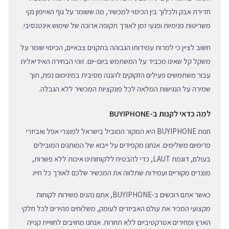
חדירת אבק ולכלוך בין הכיסוי למכשיר, מה ששומר על גוף האייפון נקי
משריטות פנימיות ופגעי זמן לאורך תקופה ארוכה של שימוש אינטנסיבי.
חשוב לציין כי למרות עמידותו הגבוהה בתקנים צבאיים, הכיסוי שומר על
משקל קל שאינו מכביד על המשתמש ביום-יום. זוהי הבחירה האידיאלית
עבור משתמשים פעילים הזקוקים להגנה מסיבית במינימום נפח, תוך
שמירה על הנגישות המלאה לכל פונקציות המכשיר ללא הגבלה.
למה כדאי לקנות ב-BUYIPHONE
חנות BUYIPHONE היא המקור המוביל בישראל למוצרי אפל ואביזרי
פרימיום משלימים. אנחנו מקפידים על ייבוא של המותגים המובילים
בעולם, דוגמת LAUT, כדי להבטיח ללקוחותינו איכות ללא פשרות,
מוצרים מקוריים ועמידות שתלווה את המכשיר שלכם לאורך כל חייו.
כאשר אתם רוכשים ב-BUYIPHONE, אתם נהנים משירות לקוחות
מקצועי המכיר את עולם האביזרים לעומק, משלוחים מהירים לכל חלקי
הארץ ומחירים אטרקטיביים ללא תחרות. אנחנו מחויבים לחוויית קנייה