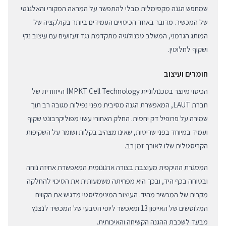
שמחפש הגנה מקסימלית מבלי להתפשר על המראה המקורי והאלגנטי
של המכשיר. מדובר באחד הכיסויים העמידים ביותר בקולקציה של
המותג הגרמני, המשלב טכנולוגיה מתקדמת נגד זעזועים עם עיצוב נקי
ושקוף לחלוטין.
חומרים ועיצוב
הכיסוי מיוצר בטכנולוגיית IMPKT Cell Technology הייחודית של
חברת LAUT, המאפשרת הגנה מסיבית מפני נפילות מגובה רב תוך
שמירה על פרופיל דק יחסית. החלק האחורי עשוי מפוליקרבונט שקוף
ועמיד במיוחד בפני שריטות, שאינו מצהיב בקלות ושומר על השקיפות
הקריסטלית שלו לאורך זמן רב.
המסגרת ההיקפית מעוצבת בצורה ארגונומית המאפשרת אחיזה נוחה
ובטוחה בכף היד, ובכך היא מפחיתה משמעותית את הסיכוי להחלקה
מקרית של המכשיר מהיד. העיצוב המינימליסטי מדגיש את הקווים
המלוטשים של האייפון 13 ומאפשר ליופי הטבעי של המכשיר לנצנץ
מבעד לשכבת ההגנה הקשיחה והאיכותית.