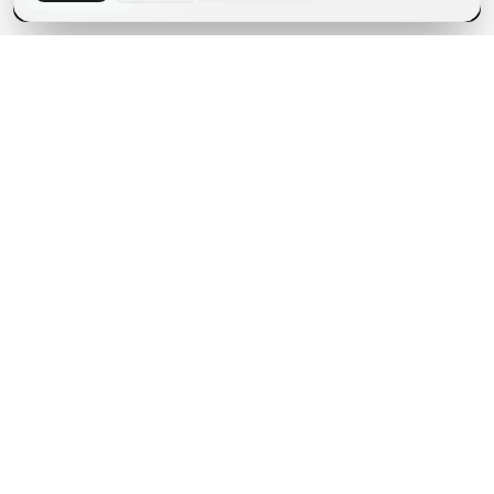
.
BUYIPHONE
משווק מוצרי אפל בישראל. קונים בקליק עם אחריות אמיתית.
א׳–ה׳: 10:00–18:00
לאונרדו דה וינצ׳י 9, תל אביב
מוצרים
שירות
iPhone
אודות
Mac
צור קשר
iPad
מאמרים ומדריכים
AirPods
ביקורות