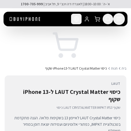
לג לתוכן הראשי
א׳–ה׳: 10:00–18:00 | לאונרדו דה וינצ׳י 9, תל אביב |
1700-705-999
בית
חנות
כיסוי LAUT Crystal Matter ל-iPhone 13 שקוף
LAUT
כיסוי LAUT Crystal Matter ל-iPhone 13
שקוף
כיסוי LAUT CRYSTALMATTER IMPKT IP13 שקוף
כיסוי LAUT Crystal Matter לאייפון 13 בשקיפות מלאה. הגנה מתקדמת
בטכנולוגיית IMPKT, כפתורי אלומיניום ועמידות יוצאת דופן במחיר
משתלם.