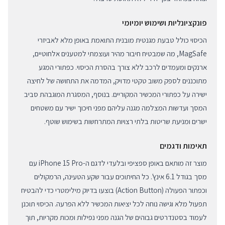
פונקציונליות ושימוש יומיומי
הכיסוי כולל טבעת מגנטית מובנית התואמת באופן מלא לאביזרי
MagSafe, מה שמבטיח חיבור מהיר ועוצמתי למטענים אלחוטיים,
ארנקים ומעמדים לרכב ללא צורך בהסרת הכיסוי. כפתורי המגע
מתוכננים לספק משוב טקטי מדויק, המדמה את התחושה של לחיצה
ישירה על כפתורי המכשיר המקוריים. בנוסף, המסגרת המוגבהת סביב
המסך ועדשות המצלמה מגנה עליהם מפני חיכוך ישיר עם משטחים
ישרים ומניעת שריטות בלתי רצויות המתרחשות בשימוש שוטף.
תאימות ודגמים
מוצר זה מותאם באופן ספציפי ובלעדי לדגם ה-iPhone 15 Pro עם
מסך בגודל 6.1 אינץ'. כל החיתוכים עבור שקע הטעינה, הרמקולים
וכפתור הפעולה (Action Button) בוצעו בדיוק מילימטרי כדי להבטיח
תפעול מלא וגישה נוחה לכל יציאות המכשיר ללא הפרעה. הכיסוי תוכנן
לעמוד בסטנדרטים גבוהים של הגנה מפני נפילות ומכות מקריות, תוך