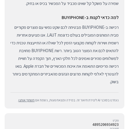
שמירה על משקל קל שאינו מכביד על המכשיר בכיס או בתיק.
למה כדאי לקנות ב-BUYIPHONE
רכישה ב-BUYIPHONE מבטיחה לכם שקט נפשי עם מוצרים מקוריים
מבית המותגים המובילים בעולם כדוגמת LAUT. אנו מציעים אחריות
רשמית ושירות לקוחות מקצועי הזמין לכל שאלה או התייעצות טכנית כדי
להתאים לכם את המוצר הטוב ביותר. רשת BUYIPHONE מחויבת
למשלוחים מהירים ואמינים לכל חלקי הארץ, תוך הקפדה על חוויית
רכישה פרימיום התואמת את איכות המכשירים של חברת Apple. בואו
להצטרף לאלפי לקוחות מרוצים הנהנים מהאביזרים המתקדמים ביותר
בשוק.
נעזרנו בסוכני AI ליצירת תיאור זה. במידה ומצאת טעות, נשמח אם
תשתף אותנו
.
מק״ט
4895206934923
קטגוריה