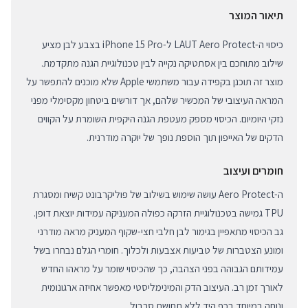
תיאור המוצר
כיסוי ה-LAUT Aero Protect ל-iPhone 15 Pro בצבע לבן מציע
שילוב מתוחכם בין אסתטיקה נקייה לבין טכנולוגיית הגנה מתקדמת.
מוצר זה תוכנן בקפידה עבור משתמשי Apple שלא מוכנים להתפשר על
המראה העיצובי של המכשיר שלהם, אך דורשים ביטחון מקסימלי מפני
נזקי היומיום. הכיסוי מספק מעטפת הגנה היקפית השומרת על הקווים
הדקים של האייפון תוך הוספת נופך של יוקרה מודרנית.
חומרים ועיצוב
ה-Aero Protect עושה שימוש בשילוב של פוליקרבונט קשיח ומסגרת
TPU גמישה בטכנולוגיית הזרקה כפולה המעניקה עמידות יוצאת דופן.
גב הכיסוי מתאפיין בגימור לבן חלבי חצי-שקוף המעניק מראה מודרני
ומונע הצטברות של טביעות אצבעות ולכלוך. חומרי הגלם נבחרו בשל
עמידותם הגבוהה בפני הצהבה, כך שהכיסוי שומר על מראהו החדש
לאורך זמן רב. העיצוב הדק והמינימליסטי מאפשר אחיזה ארגונומית
ונוחה במיוחד בכף היד ללא תחושת סרבול.