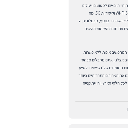
ת המתקדמות של Apple Pay הופכים את חיי היום-יום לפשוטים ויעילים
יותר. המכשיר תומך בכל טכנולוגיות הקישוריות המודרניות, כולל Wi-Fi 6E וקישוריות 5G, מה
 השהיות. בנוסף, טכנולוגיית ה-
חנות BUYIPHONE היא היעד המוביל בישראל עבור חובבי Apple המחפשים איכות ללא פשרות
ים אצלנו, אתם מקבלים מכשיר
ות המומחים שלנו שישמחו לסייע
ם את המחירים התחרותיים ביותר
כל חלקי הארץ, וחוויית קנייה
.