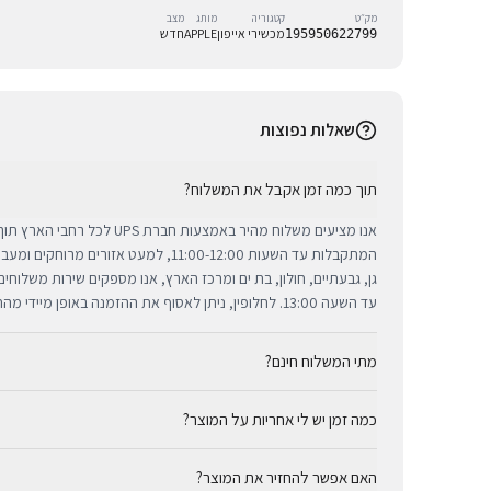
מק״ט
קטגוריה
מותג
מצב
מכשירי אייפון
APPLE
חדש
195950622799
שאלות נפוצות
תוך כמה זמן אקבל את המשלוח?
אנו מציעים משלוח מהיר באמצעות חברת 
המתקבלות עד השעות 11:00-12:00, למעט אזורי
גן, גבעתיים, חולון, בת ים ומרכז הארץ, אנו מספקים שירות משלוח
עד השעה 13:00. לחלופין, ניתן לאסוף את ההזמנה באופן מיידי מהחנות שלנו בתל אביב.
מתי המשלוח חינם?
כמה זמן יש לי אחריות על המוצר?
באמצעות חברת UPS, חברת המשלוחים המובילה והאמינה בי
מ-₪300, המשלוח המהיר זמין בעלות נוחה של ₪35 בלבד.
כל מוצרי אפל החדשים באתר BUYIPHONE מ
האם אפשר להחזיר את המוצר?
הניתנת למימוש בכל מעבדות השירות המורשות בישראל. עבור מוצר