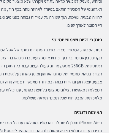
White, מעניק למכשיר מראה עתידני ויוקרתי שלא משאיר מקום ל
הארגונומי של המכשיר הותאם במיוחד לאחיזה נוחה בכף היד, מה ש
לחוויה טבעית ונעימה, תוך שמירה על עמידות גבוהה בפני מים ו
חיי המוצר לאורך שנים.
פונקציונליות ושימוש יומיומי
תחת המכסה, המכשיר מצויד בשבב המתקדם ביותר של אפל המאפ
תקדים, בין אם מדובר בעריכת וידאו מקצועית בדרכים או בהרצת 
האחסון של 256GB מספק מרחב פעולה עצום עבור כל התו
הצורך בניהול מתמיד של מקום האחסון ומונע פשרות על איכות ה
צבעים יוצא דופן ובהירות גבוהה במיוחד המאפשרת צפייה נוחה גם
המצלמות מאפשרת צילום מקצועי בלחיצת כפתור, עם יכולות עיבו
מלאכותית המבטיחות שכל תמונה תיראה מושלמת.
תאימות ודגמים