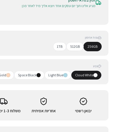
זמין במלאי הספק
מגיע אלינו תוך יום עסקים אחד ויוצא אליך מיד לאחר מכן
נפח אחסון
1TB
512GB
256GB
צבע
Gold
Space Black
Light Blue
Cloud White
יבואן רשמי
אחריות אמיתית
משלוח 1-3 ימי עסקים