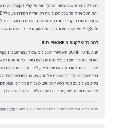
והיכולת להשתמש בתכונו
שמבטיח הורדת קבצים מהירה וסטרימינג באיכות הגבוהה ביותר ללא
MagSafe מאפשרת חיבור מהיר של מגוון אביזרי פרימיום המשלימים את חוויית השימוש האישית.
למה כדאי לקנות ב-BUYIPHONE
ושירות בסטנדרטים הבינלאומיים הגבוהים ביותר. כאשר אתם רוכש
מקורי באריזה סגורה עם אחריות מלאה, לצד תמיכה מקצועית מצו
בכל שאלה או הגדרה ראשונית של המכשיר. אנו מחויבים לספק לכ
בשוק בשילוב עם תנאי רכישה גמישים, משלוחים מהירים ומבוטחים ל
מאובטחת ומהנה שתעניק לכם ביטחון מלא בכל שלב של הדרך.
נעזרנו בסוכני AI ליצירת תיאור זה. במידה ומצאת טעות, נשמח אם
תשתף אותנו