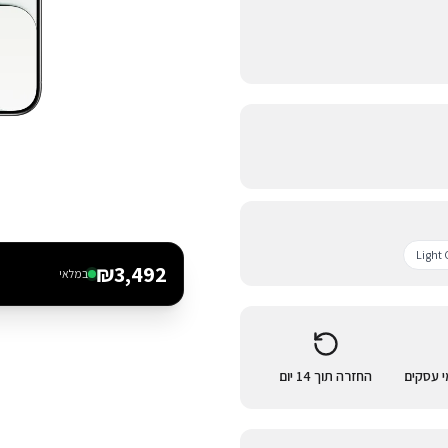
Light 
₪
3,492
במלאי
החזרה תוך 14 יום