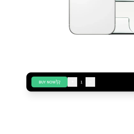
+
−
BUY NOW
1