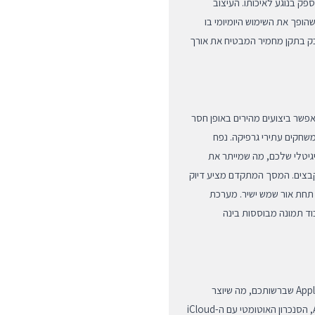
ספק בנוגע לאיכותו. העיצוב
הופך את השימוש היומיומי בו
אבק בתקן מחמיר המבטיח את אורך
שר ביצועים מהירים באופן חסר
משחקים עתירי גרפיקה. נפח
כן הדיגיטלי שלכם, מה שמייתר את
קבצים. המסך המתקדם מציע דיוק
 תחת אור שמש ישיר. מערכת
ד תמונה מבוססות בינה
ה-iPhone Air תוכנן להשתלב בהרמוניה מוחלטת עם כל מוצרי Apple שברשותכם, מה שיוצר
סביבת עבודה ופנאי רציפה ומסונכרנת. החיבור המהיר ל-AirPods, הסנכרון האוטומטי עם ה-iCloud