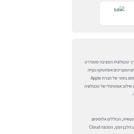
בצבע Cloud White הוא פריצת דרך טכנולוגית המציבה סטנדרט
 המעריכים אסתטיקה נקייה
וביצועים ללא פשרות, כשהוא משלב בתוכו את המרכיבים המתקדמים ביותר של חברת Apple
שילוב אופטימלי של טכנולוגיה
.
האיכותיים ביותר בתעשייה, הכוללים אלומיניום
תעופתי קליל וזכוכית קרמית עמידה המבטיחה הגנה מרבית. הצבע הלבן הנקי, המכונה Cloud