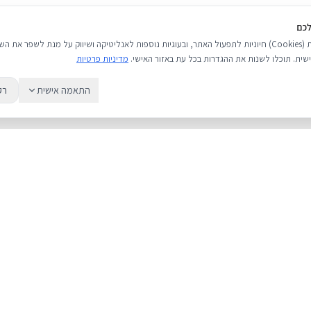
לכם
אנו משתמשים בעוגיות (Cookies) חיוניות לתפעול האתר, ובעוגיות נוספות לאנליטיקה ושיווק על מנת לשפר 
שית. תוכלו לשנות את ההגדרות בכל עת באזור האישי.
מדיניות פרטיות
התאמה אישית
רק
שירות
מדריכים
אודות
מחירי אייפון
צור קשר
אייפון או אנדרואי
מאמרים ומדריכים
כל מה שחשוב לד