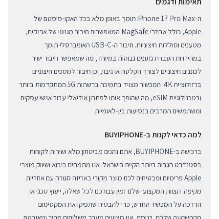
תאימות ודגמים
ה-iPhone 17 Pro Max תומך באופן מלא בכל האקו-סיסטם של
Apple, כולל אביזרי MagSafe המאפשרים חיבור מגנטי של ארנקים,
מטענים וסוללות חיצוניות. חיבור ה-USB-C האוניברסלי תומך
במהירויות העברת נתונים גבוהות במיוחד, מה שמאפשר חיבור ישיר
לכוננים חיצוניים לצורך הקלטה או גיבוי, וכן חיבור למסכים חיצוניים
ברזולוציית 4K. המכשיר מצויד בתמיכה ברשתות 5G המתקדמות ביותר
ובטכנולוגיית eSIM, מה שהופך אותו לפתרון אידיאלי עבור אנשי עסקים
ומשתמשים המרבים בנסיעות בין-לאומיות.
למה כדאי לקנות ב-BUYIPHONE
ברכישה ב-BUYIPHONE, אתם נהנים מביטחון מלא ושירות לקוחות
בסטנדרט הגבוה ביותר הקיים בישראל. אנו מתמחים ביבוא ושיווק מוצרי
Apple פרימיום ומבטיחים לכם מוצר מקורי באריזה סגורה עם אחריות
מקיפה. הצוות המקצועי שלנו זמין עבורכם לכל שאלה, ייעוץ טכני או
הדרכה על המכשיר החדש, כדי להבטיח שתפיקו את המקסימום
מההשקעה שלכם. בנוסף, אנו מציעים מערך משלוחים מהיר ומאובטח