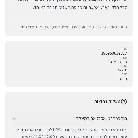
לכל חלקי הארץ ואפשרויות פריסת תשלומים נוחה במיוחד.
נעזרנו בסוכני AI ליצירת תיאור זה. במידה ומצאת טעות, נשמח אם
תשתף אותנו
.
מק״ט
195950639827
קטגוריה
מכשירי אייפון
מותג
APPLE
מצב
חדש
שאלות נפוצות
תוך כמה זמן אקבל את המשלוח?
אנו מציעים משלוח מהיר באמצעות חברת UPS לכל רחבי הארץ תוך יום
עסקים אחד להזמנות המתקבלות עד השעות 11:00-12:00, למעט