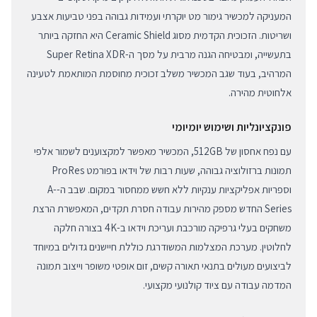
המעניקה למכשיר גימור מט יוקרתי ועמידות גבוהה בפני טביעות אצבע
ושריטות. הזכוכית הקדמית מסוג Ceramic Shield היא החזקה ביותר
בתעשייה, ומבטיחה הגנה מרבית על מסך ה-Super Retina XDR
המרהיב, בעוד שגב המכשיר משלב זכוכית מחוסמת המותאמת לטעינה
אלחוטית מהירה.
פונקציונליות ושימוש יומיומי
עם נפח אחסון של 512GB, המכשיר מאפשר למקצוענים לשמור אלפי
תמונות ברזולוציה גבוהה, שעות רבות של וידאו בפורמט ProRes
וספריות אפליקציות ענקיות ללא חשש ממחסור במקום. שבב ה-A-
Series החדש מספק מהירות עבודה חסרת תקדים, המאפשרת הרצת
משחקים בעלי גרפיקה מורכבת ועריכת וידאו ב-4K בצורה חלקה
לחלוטין. מערכת המצלמות המשודרגת כוללת חיישנים גדולים במיוחד
לביצועים מעולים בתנאי תאורה קשים, זום אופטי משופר וייצוב תמונה
המדמה עבודה עם ציוד קולנועי מקצועי.