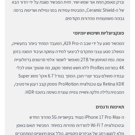
וברק מאופק תחת אור שמש ישיר. חזית המכשיר מוגנת על ידי הדור הבא
של ה-Ceramic Shield, המבטיח עמידות בפני נפילות ושריטות ברמה
גבוהה משמעותית מהדורות הקודמים.
פונקציונליות ושימוש יומיומי
המכשיר מונע על ידי שבב ה-A19 Pro, המעבד המהיר ביותר בתעשייה,
המשלב מנוע עצבי מתקדם לביצועי למידה עמוקה ועיבוד תמונה בזמן
אמת. נפח האחסון של 2TB מאפשר לשמור אלפי סרטונים ברזולוציית
4K בפורמט ProRes ללא חשש מחוסר מקום, מה שהופך אותו לכלי
עבודה מושלם עבור יוצרי תוכן. המסך בגודל 6.7 אינץ' מסוג Super
Retina XDR עם טכנולוגיית ProMotion מספק קצב רענון אדפטיבי,
המבטיח גלילה חלקה וחוויית צפייה עוצרת נשימה בתוכני HDR.
תאימות ודגמים
ה-iPhone 17 Pro Max מצויד בקישוריות 5G מהדור החדש
ובטכנולוגיית Wi-Fi 7 להורדות מהירות במיוחד. המכשיר תואם באופן
מלא למגוון רחב של אביזרים היקפיים, כולל צגים חיצוניים המתחברים