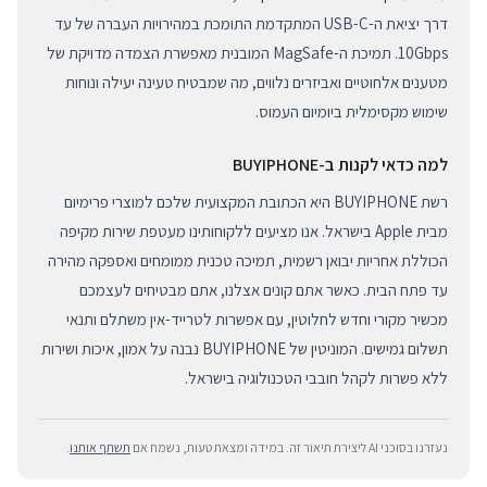
דרך יציאת ה-USB-C המתקדמת התומכת במהירויות העברה של עד
10Gbps. תמיכת ה-MagSafe המובנית מאפשרת הצמדה מדויקת של
מטענים אלחוטיים ואביזרים נלווים, מה שמבטיח טעינה יעילה ונוחות
שימוש מקסימלית ביומיום העמוס.
למה כדאי לקנות ב-BUYIPHONE
רשת BUYIPHONE היא הכתובת המקצועית שלכם למוצרי פרימיום
מבית Apple בישראל. אנו מציעים ללקוחותינו מעטפת שירות מקיפה
הכוללת אחריות יבואן רשמית, תמיכה טכנית ממומחים ואספקה מהירה
עד פתח הבית. כאשר אתם קונים אצלנו, אתם מבטיחים לעצמכם
מכשיר מקורי וחדש לחלוטין, עם אפשרות לטרייד-אין משתלם ותנאי
תשלום גמישים. המוניטין של BUYIPHONE נבנה על אמון, איכות ושירות
ללא פשרות לקהל חובבי הטכנולוגיה בישראל.
נעזרנו בסוכני AI ליצירת תיאור זה. במידה ומצאת טעות, נשמח אם
תשתף אותנו
.