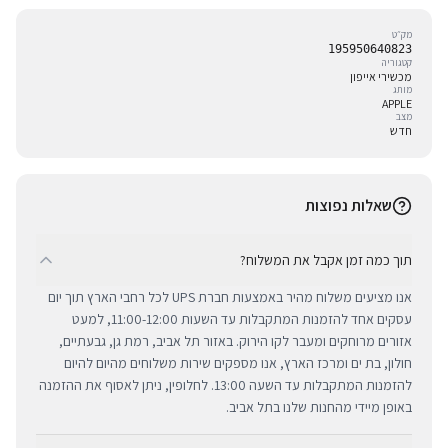
מק״ט
195950640823
קטגוריה
מכשירי אייפון
מותג
APPLE
מצב
חדש
שאלות נפוצות
תוך כמה זמן אקבל את המשלוח?
אנו מציעים משלוח מהיר באמצעות חברת UPS לכל רחבי הארץ תוך יום
עסקים אחד להזמנות המתקבלות עד השעות 11:00-12:00, למעט
אזורים מרוחקים ומעבר לקו הירוק. באזור תל אביב, רמת גן, גבעתיים,
חולון, בת ים ומרכז הארץ, אנו מספקים שירות משלוחים מהיום להיום
להזמנות המתקבלות עד השעה 13:00. לחלופין, ניתן לאסוף את ההזמנה
באופן מיידי מהחנות שלנו בתל אביב.