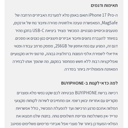
תאימות ודגמים
ה-iPhone 17 Pro תואם באופן מלא למערכת האביזרים הרחבה של
MagSafe, המאפשרת טעינה אלחוטית מהירה וחיבור נוח של ארנקים,
מטענים וכיסויים מגנטיים. המכשיר מצויד ביציאת USB-C בתקן מהיר
במיוחד להעברת נתונים וחיבור אביזרים חיצוניים כגון כוננים או מסכים.
דגם זה, המגיע עם נפח אחסון של 256GB, מספק מרחב עבודה ופנאי
אידיאלי לשמירת אלפי תמונות ברזולוציה גבוהה, סרטוני וידאו מקצועיים
ואפליקציות רבות ללא חשש ממחסור במקום, מה שהופך אותו לבחירה
המאוזנת והפופולרית ביותר בסדרה.
למה כדאי לקנות ב-BUYIPHONE
רכישה ברשת BUYIPHONE מבטיחה לכם שקט נפשי מלא ומוצרים
מקוריים עם אחריות יבואן רשמי. אנו מתחייבים לשירות לקוחות מקצועי
המלווה אתכם מרגע הרכישה ועד להפעלת המכשיר, כולל אפשרויות
טרייד-אין משתלמות ופריסת תשלומים נוחה. בחנות שלנו תמצאו את
המלאי המעודכן ביותר של מוצרי אפל ואביזרי פרימיום משלימים ממיטב