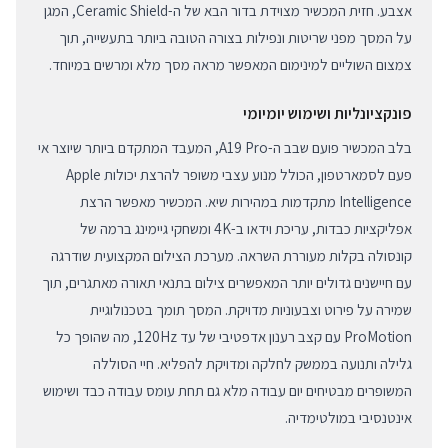
אצבע. חזית המכשיר מצוידת בדור הבא של ה-Ceramic Shield, המגן
על המסך מפני שריטות ונפילות בצורה הטובה ביותר בתעשייה, תוך
צמצום השוליים למינימום המאפשר מראה מסך מלא ומרשים במיוחד.
פונקציונליות ושימוש יומיומי
בלב המכשיר פועם שבב ה-A19 Pro, המעבד המתקדם ביותר שיוצר אי
פעם לסמארטפון, הכולל מנוע עצבי משופר להרצת יכולות Apple
Intelligence מתקדמות במהירות שיא. המכשיר מאפשר הרצת
אפליקציות כבדות, עריכת וידאו ב-4K ומשחקי גיימינג ברמה של
קונסולה בקלות מעוררת השראה. מערכת הצילום המקצועית שודרגה
עם חיישנים גדולים יותר המאפשרים צילום בתנאי תאורה מאתגרים, תוך
שמירה על פירוט וצבעוניות מדויקת. המסך תומך בטכנולוגיית
ProMotion עם קצב רענון אדפטיבי של עד 120Hz, מה שהופך כל
גלילה ותנועה בממשק לחלקה ומדויקת להפליא. חיי הסוללה
המשופרים מבטיחים יום עבודה מלא גם תחת עומס עבודה כבד ושימוש
אינטנסיבי במולטימדיה.