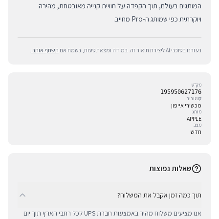
המותגים בעולם, תוך הקפדה על חוויית קנייה מאובטחת, מהירה
ויוקרתית כפי שמותג ה-Pro מחייב.
נעזרנו בסוכני AI ליצירת תיאור זה. במידה ומצאת טעות, נשמח אם
תשתף אותנו
.
מק״ט
195950627176
קטגוריה
מכשירי אייפון
מותג
APPLE
מצב
חדש
שאלות נפוצות
תוך כמה זמן אקבל את המשלוח?
אנו מציעים משלוח מהיר באמצעות חברת UPS לכל רחבי הארץ תוך יום