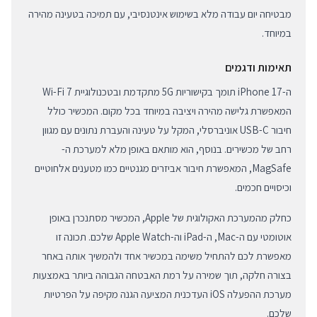
מבטיחה יום עבודה מלא בשימוש אינטנסיבי, עם תמיכה בטעינה מהירה
במיוחד.
תאימות ודגמים
ה-iPhone 17 תומך בקישוריות 5G מתקדמת ובטכנולוגיית Wi-Fi 7
המאפשרת גלישה מהירה ויציבה במיוחד בכל מקום. המכשיר כולל
חיבור USB-C אוניברסלי, המקל על טעינה והעברת נתונים עם מגוון
רחב של מכשירים. בנוסף, הוא מותאם באופן מלא למערכת ה-
MagSafe, המאפשרת חיבור אביזרים מגנטיים כמו מטענים אלחוטיים
וכיסויים חכמים.
כחלק מהמערכת האקולוגית של Apple, המכשיר מסתנכרן באופן
אוטומטי עם ה-Mac, ה-iPad וה-Apple Watch שלכם. תכונה זו
מאפשרת לכם להתחיל משימה במכשיר אחד ולהמשיך אותה באחר
בצורה חלקה, תוך שמירה על רמת האבטחה הגבוהה ביותר באמצעות
מערכת ההפעלה iOS העדכנית המציעה הגנה מקיפה על הפרטיות
שלכם.