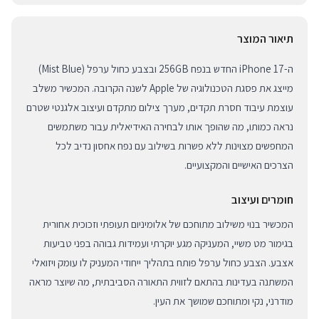
תיאור המוצר
ה-iPhone 17 החדש בנפח 256GB ובצבע כחול ערפל (Mist Blue)
מייצג את פסגת הטכנולוגיה של Apple לשנה הקרובה. המכשיר משלב
עוצמת עיבוד חסרת תקדים, מערך צילום מתקדם ועיצוב אלגנטי שטרם
נראה כמותו, מה שהופך אותו לבחירה האידיאלית עבור משתמשים
המחפשים מצוינות ללא פשרות בשילוב עם נפח אחסון נדיב לכל
הצרכים האישיים והמקצועיים.
חומרים ועיצוב
המכשיר בנוי משילוב מתוחכם של אלומיניום תעופתי וזכוכית אחורית
בגימור מט משיי, המעניקה מגע יוקרתי ועמידות גבוהה בפני טביעות
אצבע. הצבע כחול ערפל פותח בתהליך ייחודי המעניק לו עומק ויזואלי
המשתנה בעדינות בהתאם לזווית התאורה הסביבתית, מה שיוצר מראה
מודרני, נקי ומתוחכם שמושך את העין.