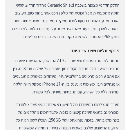
החלק הקדמי מצופה בשכבת Ceramic Shield מהדור החדש, שהיא
חזקה משמעותית מכל זכוכית של טלפון חכם אחר בשוק כיום. העיצוב
הארגונומי עם הפינות המעוגלות והמשקל המאוזן מבטיחים אחיזה נוחה
ובטוחה לאורך זמן, בעוד שהמכשיר שומר על עמידות מלאה למים ואבק
בתקן IP68 המחמיר לשמירה מקסימלית על הרכיבים הפנימיים.
פונקציונליות ושימוש יומיומי
מתחת למכסה המנוע נמצא שבב ה-A19 החדשני, המאפשר ביצועים
מהירים בשיעור ניכר מהדור הקודם תוך שמירה על יעילות אנרגטית. בין
אם אתם עורכים סרטונים ברזולוציית 4K, משחקים במשחקים תובעניים
או מנהלים ריבוי משימות אינטנסיבי, ה-iPhone 17 מספק חוויה חלקה
ומהירה ללא כל השהיה, עם תגובתיות מיידית לכל פקודה.
מערך המצלמות המשודרג כולל חיישן ראשי רחב המאפשר צילום חד
ומפורט גם בתנאי חשיכה קיצוניים בזכות אלגוריתמים מתקדמים של
בינה מלאכותית. בזכות נפח אחסון של 256GB, תוכלו לשמור את כל
הרגעים החשובים שלכם באיכות הגבוהה ביותר. הסוללה המשופרת