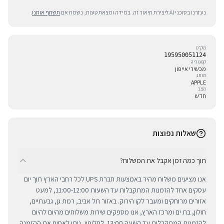
נעזרנו בסוכני AI ליצירת תיאור זה. במידה ומצאת טעות, נשמח אם
תשתף אותנו
.
מק״ט
195950051124
קטגוריה
מכשירי אייפון
מותג
APPLE
מצב
חדש
שאלות נפוצות
תוך כמה זמן אקבל את המשלוח?
אנו מציעים משלוח מהיר באמצעות חברת UPS לכל רחבי הארץ תוך יום
עסקים אחד להזמנות המתקבלות עד השעות 11:00-12:00, למעט
אזורים מרוחקים ומעבר לקו הירוק. באזור תל אביב, רמת גן, גבעתיים,
חולון, בת ים ומרכז הארץ, אנו מספקים שירות משלוחים מהיום להיום
להזמנות המתקבלות עד השעה 13:00. לחלופין, ניתן לאסוף את ההזמנה