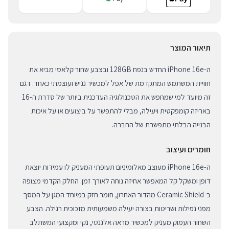
תיאור המוצר
ה-iPhone 16e החדש בנפח 128GB ובצבע שחור קלאסי מביא את
חוויית המשתמש המתקדמת של אפל למכשיר נגיש ועוצמתי כאחד. דגם
זה מיועד למי שמחפש את הטכנולוגיה העדכנית ביותר של סדרת ה-16
באריזה קומפקטית ויעילה, מבלי להתפשר על ביצועים או על איכות
הבנייה הבלתי מתפשרת של החברה.
חומרים ועיצוב
ה-iPhone 16e מעוצב מאלומיניום תעופתי המעניק לו עמידות יוצאת
דופן ומשקל קל המאפשר אחיזה נוחה לאורך זמן. החלק הקדמי מצופה
ב-Ceramic Shield מהדור האחרון, חומר חזק במיוחד המגן על המסך
מפני נפילות ושריטות בצורה יעילה משמעותית מזכוכית רגילה. הצבע
השחור העמוק מעניק למכשיר מראה אלגנטי, נקי ומקצועי המשתלב