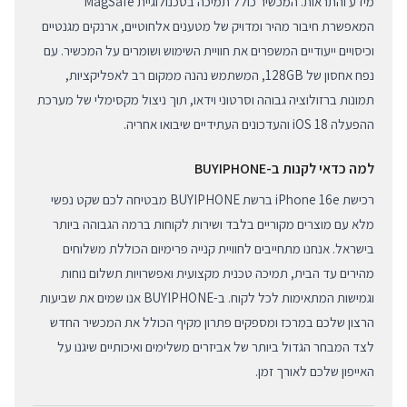
מידע והתראות. המכשיר כולל תמיכה בטכנולוגיית MagSafe
המאפשרת חיבור מהיר ומדויק של מטענים אלחוטיים, ארנקים מגנטיים
וכיסויים ייעודיים המשפרים את חוויית השימוש ושומרים על המכשיר. עם
נפח אחסון של 128GB, המשתמש נהנה ממקום רב לאפליקציות,
תמונות ברזולוציה גבוהה וסרטוני וידאו, תוך ניצול מקסימלי של מערכת
ההפעלה iOS 18 והעדכונים העתידיים שיבואו אחריה.
למה כדאי לקנות ב-BUYIPHONE
רכישת iPhone 16e ברשת BUYIPHONE מבטיחה לכם שקט נפשי
מלא עם מוצרים מקוריים בלבד ושירות לקוחות ברמה הגבוהה ביותר
בישראל. אנחנו מתחייבים לחוויית קנייה פרימיום הכוללת משלוחים
מהירים עד הבית, תמיכה טכנית מקצועית ואפשרויות תשלום נוחות
וגמישות המתאימות לכל לקוח. ב-BUYIPHONE אנו שמים את שביעות
הרצון שלכם במרכז ומספקים פתרון מקיף הכולל את המכשיר החדש
לצד המבחר הגדול ביותר של אביזרים משלימים ואיכותיים שיגנו על
האייפון שלכם לאורך זמן.