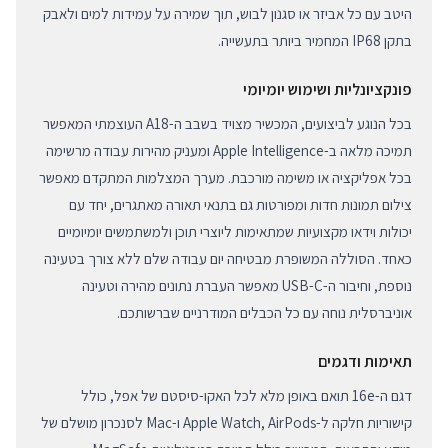
היטב עם כל אביזר או סגנון לבוש, תוך שמירה על עמידות למים ולאבק
בתקן IP68 המחמיר ביותר בתעשייה.
פונקציונליות ושימוש יומיומי
בכל הנוגע לביצועים, המכשיר מצויד בשבב ה-A18 העוצמתי המאפשר
תמיכה מלאה ב-Apple Intelligence ומעניק מהירות עבודה מרשימה
בכל אפליקציה או משימה מורכבת. מערך המצלמות המתקדם מאפשר
צילום תמונות חדות ומפורטות גם בתנאי תאורה מאתגרים, יחד עם
יכולות וידאו מקצועיות שמתאימות ליוצרי תוכן ולמשתמשים יומיומיים
כאחד. הסוללה המשופרת מבטיחה יום עבודה שלם ללא צורך בטעינה
נוספת, וחיבור ה-USB-C מאפשר העברת נתונים מהירה וטעינה
אוניברסלית נוחה עם כל הכבלים המודרניים שברשותכם.
תאימות ודגמים
דגם ה-16e תואם באופן מלא לכל האקו-סיסטם של אפל, כולל
קישוריות חלקה ל-Apple Watch, AirPods ו-Mac לסנכרון מושלם של