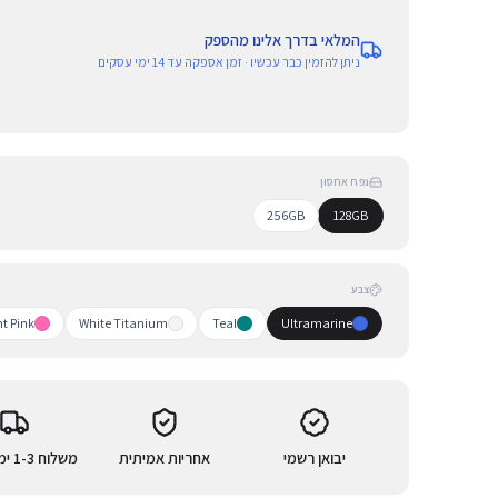
המלאי בדרך אלינו מהספק
ניתן להזמין כבר עכשיו · זמן אספקה עד 14 ימי עסקים
נפח אחסון
256GB
128GB
צבע
ht Pink
White Titanium
Teal
Ultramarine
יבואן רשמי
אחריות אמיתית
משלוח 1-3 ימי עסקים