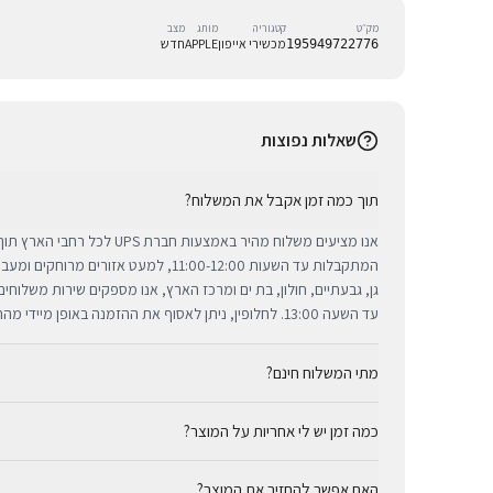
מק״ט
קטגוריה
מותג
מצב
מכשירי אייפון
APPLE
חדש
195949722776
שאלות נפוצות
תוך כמה זמן אקבל את המשלוח?
אנו מציעים משלוח מהיר באמצעות חברת 
המתקבלות עד השעות 11:00-12:00, למעט אזורי
גן, גבעתיים, חולון, בת ים ומרכז הארץ, אנו מספקים שירות משלוח
עד השעה 13:00. לחלופין, ניתן לאסוף את ההזמנה באופן מיידי מהחנות שלנו בתל אביב.
מתי המשלוח חינם?
כמה זמן יש לי אחריות על המוצר?
באמצעות חברת UPS, חברת המשלוחים המובילה והאמינה בי
מ-₪300, המשלוח המהיר זמין בעלות נוחה של ₪35 בלבד.
כל מוצרי אפל החדשים באתר BUYIPHONE מ
האם אפשר להחזיר את המוצר?