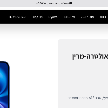
🚚 משלוח מהיר חינם מעל ₪300
חנות
מוצרי אפל
מי אנחנו
לעסקים
צור קשר
המותגים שלנו
iPhone 1 כחול אולטרה-מרין
iPhone 16 Plus 128GB בצבע Ultramarine החדש. מסך 6.7 אינץ', שבב A18 עוצמתי ומערכת