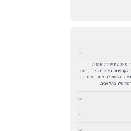
UPS לכל רחבי הארץ תוך יום עסקים אחד להזמנות
ם מרוחקים ומעבר לקו הירוק. באזור תל אביב, רמת
ים מהיום להיום להזמנות המתקבלות
ב-BUYIPHONE אנו מציעים משלוח מהיר וחינם לכל רחבי הארץ בכל קנייה מעל ₪300. השירות מתבצע
שראל. עבור רכישות בסכום נמוך
גיעים עם שנה אחת של אחריות יבואן רשמית ומלאה,