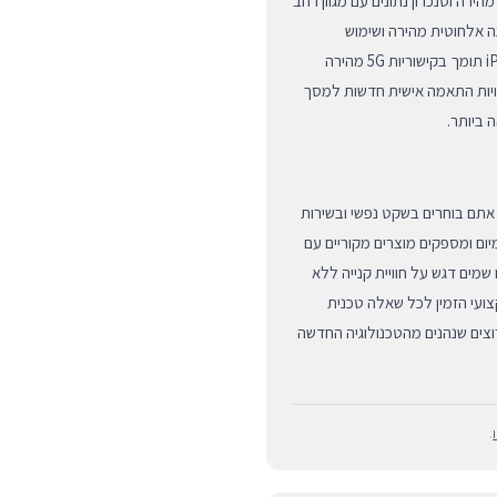
בחיבור USB-C המאפשר טעינה מהירה וסנכרון נתונים עם מגוון רחב
תומך באופן מלא בטכנולוגיית MagSafe לטעינה אלחוטית מהירה ושימוש
באביזרים מגנטיים כמו ארנקים ומעמדים לרכב. ה-iPhone 16 Plus תומך בקישוריות 5G מהירה
iO, המביאה איתה אפשרויות התאמה אישית חדשות למסך
ביותר.
תם בוחרים לרכוש את ה-iPhone 16 Plus ב-BUYIPHONE, אתם בוחרים בשקט נפשי ובשירות
וה ביותר בישראל. אנו מתמחים במוצרי Apple פרימיום ומספקים מוצרים מקוריים עם
שמית המבטיחה לכם גב טכני מלא. ב-BUYIPHONE אנו שמים דגש על חוויית קנייה ללא
ועי הזמין לכל שאלה טכנית
וצים שנהנים מהטכנולוגיה החדשה
.