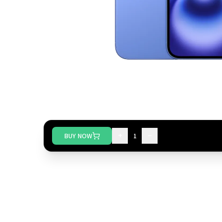
+
−
BUY NOW
1