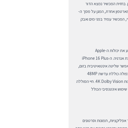
ן. בחזית המכשיר נמצא הדור
מכל זכוכית סמארטפון אחרת, המגן על מסך ה-
ושריטות. בנוסף, המכשיר עמיד בפני מים ואבק
בלב המכשיר פועם שבב ה-A18 החדשני, שתוכנן במיוחד כדי להניע את יכולות ה-Apple
Intelligence ולספק מהירות עבודה חסרת פשרות במינימום צריכת אנרגיה. ה-iPhone 16 Plus
מה (Camera Control) החדש, המאפשר שליטה אינטואיטיבית בזום,
חשיפה ועומק שדה בהחלקת אצבע פשוטה. מערכת המצלמות הכפולה כוללת עדשת 48MP
Fusion המפיקה תמונות ברמת פירוט מדהימה וסרטוני וידאו באיכות 4K Dolby Vision. חיי הסוללה
של שימוש אינטנסיבי הכולל
פק מקום רב לאחזור אפליקציות, תמונות וסרטונים