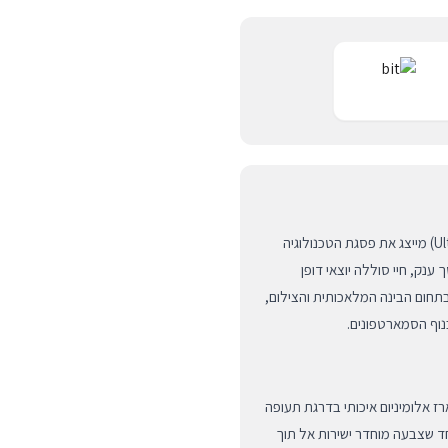
ה-iPhone 16 Plus החדש בצבע כחול אולטרה-מרין (Ultramarine) מייצג את פסגת הטכנולוגיה
מסך ענק, חיי סוללה יוצאי דופן
תחום הבינה המלאכותית והצילום,
בנוף הסמארטפונים.
לים מארז אלומיניום איכותי בדרגת תעופה
חד שצבעה מוחדר ישירות אל תוך