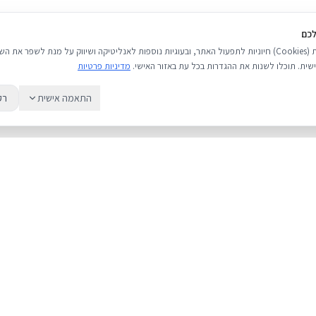
לכם
אנו משתמשים בעוגיות (Cookies) חיוניות לתפעול האתר, ובעוגיות נוספות לאנליטיקה ושיווק על מנת לשפר 
שית. תוכלו לשנות את ההגדרות בכל עת באזור האישי.
מדיניות פרטיות
התאמה אישית
רק
שירות
מדריכים
אודות
מחירי אייפון
צור קשר
אייפון או אנדרואי
מאמרים ומדריכים
כל מה שחשוב לד