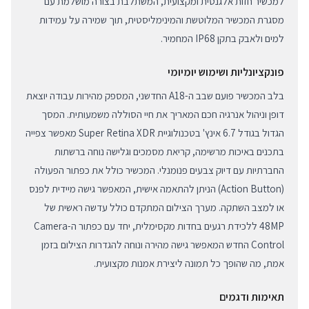
למכשיר חזות אלגנטית ומקצועית, המשתלבת בצורה מושלמת עם
מסגרת המכשיר המלוטשת והמינימליסטית, תוך שמירה על עמידות
למים ולאבק בתקן IP68 המחמיר.
פונקציונליות ושימוש יומיומי
בלב המכשיר פועם שבב ה-A18 החדשני, המספק מהירות עבודה יוצאת
דופן וניהול אנרגיה חכם המאריך את חיי הסוללה משמעותית. המסך
הגדול בגודל 6.7 אינץ' בטכנולוגיית Super Retina XDR מאפשר צפייה
בתכנים באיכות מרשימה, קריאת מסמכים וגלישה נוחה ברשתות
החברתיות עם דיוק צבעים פנומנלי. המכשיר כולל את כפתור הפעולה
(Action Button) הניתן להתאמה אישית, המאפשר גישה מיידית לפנס
או למצב השתקה. מערך הצילום המתקדם כולל עדשה ראשית של
48MP ללכידת רגעים בחדות מקסימלית, יחד עם כפתור ה-Camera
Control החדש המאפשר גישה מהירה ונוחה להגדרות הצילום בזמן
אמת, מה שהופך כל תמונה ליצירת אמנות מקצועית.
תאימות ודגמים