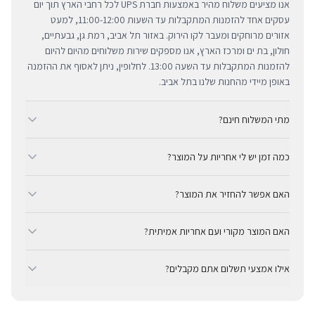
אנו מציעים משלוח מהיר באמצעות חברת UPS לכל רחבי הארץ תוך יום
עסקים אחד להזמנות המתקבלות עד השעות 11:00-12:00, למעט
אזורים מרוחקים ומעבר לקו הירוק. באזור תל אביב, רמת גן, גבעתיים,
חולון, בת ים ומרכז הארץ, אנו מספקים שירות משלוחים מהיום להיום
להזמנות המתקבלות עד השעה 13:00. לחלופין, ניתן לאסוף את ההזמנה
באופן מיידי מהחנות שלנו בתל אביב.
מתי המשלוח חינם?
ב-BUYIPHONE אנו מציעים משלוח מהיר וחינם לכל רחבי הארץ בכל קנייה
כמה זמן יש לי אחריות על המוצר?
מעל ₪300. השירות מתבצע באמצעות חברת UPS, חברת המשלוחים
המובילה והאמינה בישראל. עבור רכישות בסכום נמוך מ-₪300, המשלוח
כל מוצרי אפל החדשים באתר BUYIPHONE מגיעים עם שנה אחת של
המהיר זמין בעלות נוחה של ₪35 בלבד.
האם אפשר להחזיר את המוצר?
אחריות יבואן רשמית ומלאה, הניתנת למימוש בכל מעבדות השירות
המורשות בישראל. עבור מוצרים שאינם חדשים, תקופת האחריות
כן, ניתן להחזיר מוצר תוך 14 יום מקבלתו בכפוף לתקנון ההחזרות שלנו.
המדויקת מצוינת בצורה ברורה ונגישה בדף המוצר הספציפי. מרכז
האם המוצר מקורי ועם אחריות אמיתית?
חשוב לציין כי לא ניתן לקבל זיכוי עבור מוצרים שנפתחו מאריזתם
השירות המקצועי שלנו עומד לרשותך תמיד כדי להעניק מענה מהיר
המקורית או כאלו שנעשה בהם שימוש. ההחזר הכספי יבוצע באמצעי
בהחלט. BUYIPHONE היא יבואן רשמי ומשווק מורשה. כל המוצרים
ומכבד לכל צורך.
התשלום המקורי, בתנאי שהמוצר נותר במצבו החדש והמקורי.
אילו אמצעי תשלום אתם מקבלים?
מקוריים לחלוטין ומגיעים עם אחריות יבואן אמיתית — לא אפור ולא
מקביל.
ב-BUYIPHONE ניתן לשלם באמצעות כרטיסי אשראי, Apple Pay,
Google Pay או בהעברה בנקאית (חשבון 537438, סניף 681, בנק 12, על