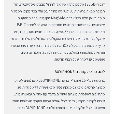
דגם ה-128GB מספק פתרון אידיאלי לניהול קבצים ואפליקציות, תוך
תמיכה מלאה ברשתות 5G לגלישה מהירה במיוחד בכל מקום. המכשיר
תומך באופן מלא בכל אביזרי MagSafe הקיימים, החל ממטענים
אלחוטיים ועד לכיסויים מגנטיים מתקדמים. המעבר לחיבור USB-C
מאפשר תאימות רחבה לכבלי טעינה והעברת נתונים סטנדרטיים, מה
שמקל על השילוב שלו במערכת האקולוגית הטכנולוגית שלכם. המכשיר
מריץ את מערכת ההפעלה iOS העדכנית ביותר, המציעה רמות אבטחה
ופרטיות מהגבוהות בעולם, עם הבטחה לעדכוני תוכנה וביצועים
אופטימליים לאורך שנים רבות קדימה.
למה כדאי לקנות ב-BUYIPHONE
ברכישת iPhone 16 Plus ברשת BUYIPHONE, אתם נהנים לא רק
ממוצר פרימיום, אלא גם משקט נפשי מלא ושירות ללא פשרות. אנו
מתחייבים לאספקת מוצרים מקוריים בלבד עם אחריות יבואן רשמית,
שירות לקוחות מקצועי הזמין לכל שאלה טכנית ומערך משלוחים מהיר
ומאובטח לכל חלקי הארץ. המומחים שלנו ב-BUYIPHONE נבחרו