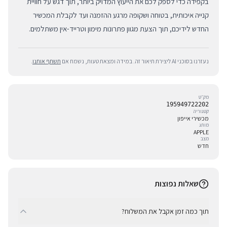
בקפידה כדי לספק לכם את הייעוץ המדויק ביותר, תוך דגש על חוויית
קנייה איכותית, בטוחה ושקופה מרגע ההזמנה ועד לקבלת המכשיר
החדש לידיכם, תוך הצעת מגוון פתרונות מימון וטרייד-אין משתלמים.
נעזרנו בסוכני AI ליצירת תיאור זה. במידה ומצאת טעות, נשמח אם
תשתף אותנו
.
מק״ט
195949722202
קטגוריה
מכשירי אייפון
מותג
APPLE
מצב
חדש
שאלות נפוצות
תוך כמה זמן אקבל את המשלוח?