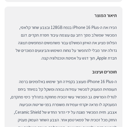
תיאור המוצר
הכירו את ה-iPhone 16 Plus בנפח 128GB ובצבע שחור קלאסי,
המכשיר שמשלב מסך רחב עם עוצמת עיבוד חסרת תקדים. דגם
הפלוס מציע את האיזון המושלם עבור משתמשים המחפשים תצוגה
גדולה יותר מבלי להתפשר על נוחות השימוש והביצועים המוכרים של
חברת Apple, תוך דגש על אמינות וטכנולוגיה קצה.
חומרים ועיצוב
ה-iPhone 16 Plus מעוצב בקפידה תוך שימוש באלומיניום ברמה
תעופתית המעניק למכשיר עמידות גבוהה ומשקל קל במיוחד ביחס
לגודלו המרשים. גב המכשיר עשוי זכוכית מחוזקת בתהליך כימי מתקדם,
המעניקה לו מראה יוקרתי ועמידות משופרת בפני שריטות וטביעות
אצבע. חזית המכשיר מוגנת על ידי הדור החדש של Ceramic Shield,
החזק מכל זכוכית של סמארטפון אחר. הצבע השחור העמוק מעניק